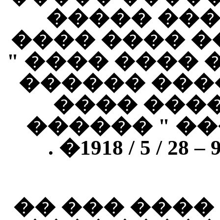
: " �� ���
����� – ���
– ������� " 
��� �� ���
������ �
������ ���
�� ���� �� 