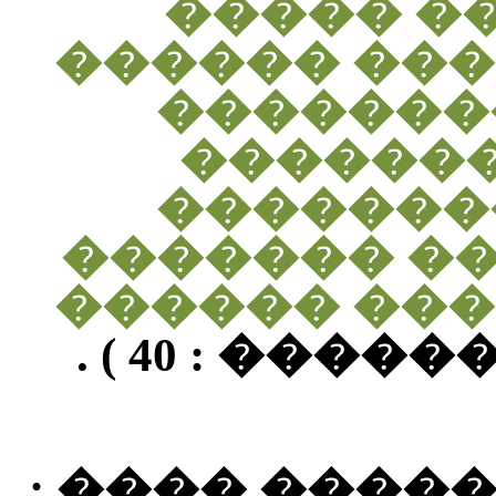
���� ��
���������
���� ��
������
�������
���������
������� �
" ( ������� : 
����� ���� 