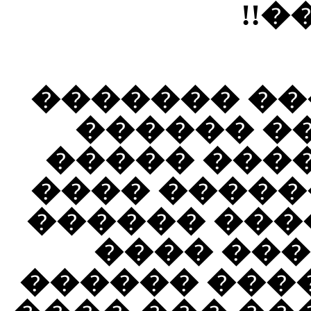
��
���� ���� 
��� ����
����� ���
����� ����
���� � ���
������ 
������ ���