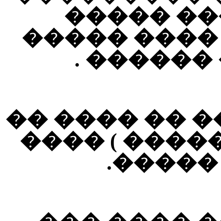
������ �
������ ���
�������
��� �� ����
���� ( ����
��� ��