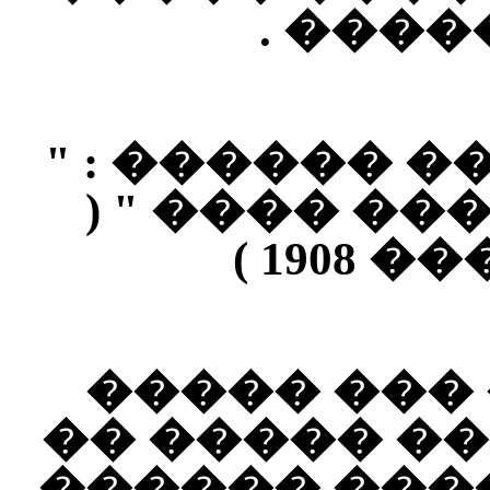
�����
���� ������
������ ���
������ : "
���� ���� 
����� ��� "