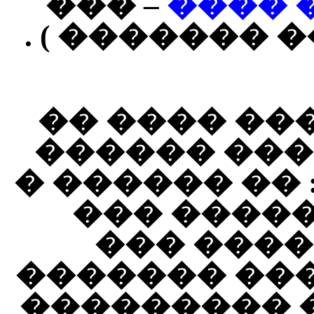
– ���
��� �
������� ( ��
��� ���� �
����� ���
��� ���� ���
��� ��� �
�������
������� ��
����� ����