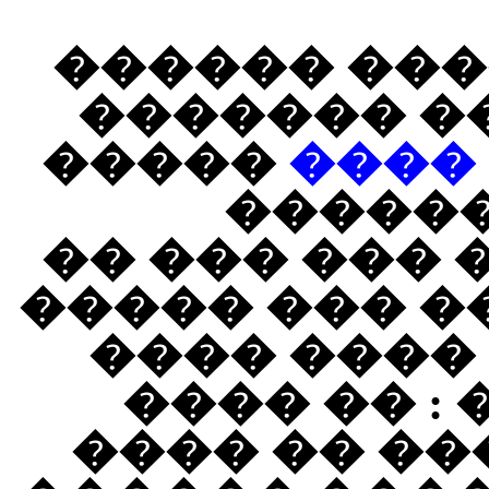
������� ��
������ ��
�����
��� 
�����
����������
���� ������
�� ����� 
���� ��� 
����� ���