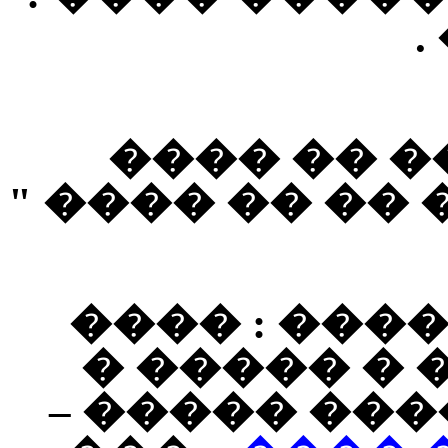
�
���� ���
������� : ��
��� �� ���
����� ���
������� ��