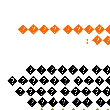
���������
��
�� ��� ��
��������� 
� ���� ���
���� ���