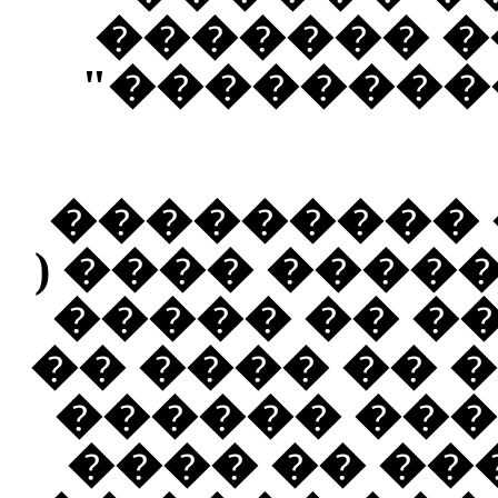
����� 5 "�����
�������� 
��� ���� �
������ ����
���� ) ����
���� � ����
����� ���
���� ���� 