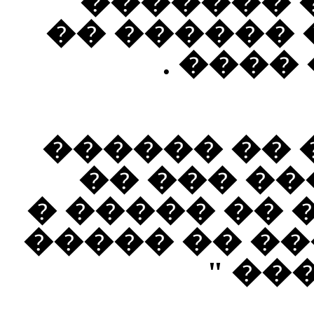
������ �
������ ��
���� �
���� ��� �
����� : �
������ ���
�� �� �����
��� 