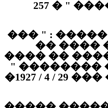
����� ��
���� �� ����
��� ����
�������� � 
���� � �� �
������ 
���� ����� 