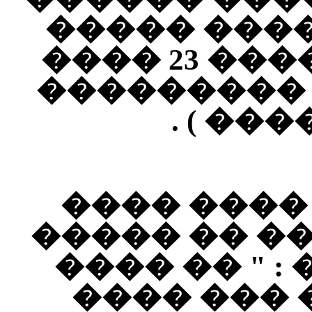
������� �
����� ��� ������ 23 ����
1908� ( ��� �
������
����� ���
������� ��
����� ����
���� ����