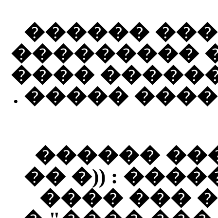
������ ��
�������� �
������ ���
���� ��� ��
���� ����
��� �� ���� 
��� ���� 