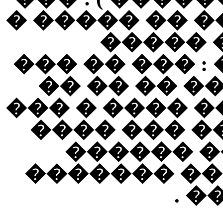
���� ���� �
������
��������� �
���� � ���
���� ��� ��
���� ���� 
��� �� �
������� �
��