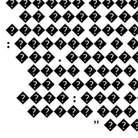
���� ��� ��
������ ���
����� � ���
�� � �������
��� ���� ��
���� ����
������� "
���� – ��� 
���� ����
���