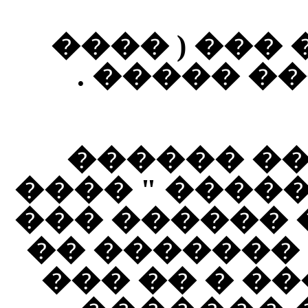
��� ������
������� )
��������
���� �� ���
" ��� �����
���� �� ��
����� ����