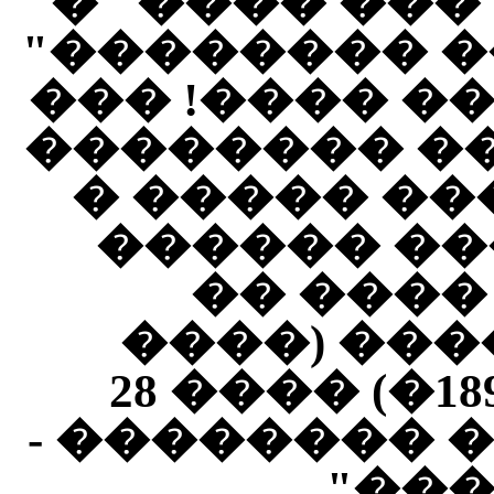
���� � ��� 
���� ���� "
��� ��� ���
������� ��
������ ��
����� � �
�������
��������)
����� – ��� 1893�) ���� 28
"����� ����
����