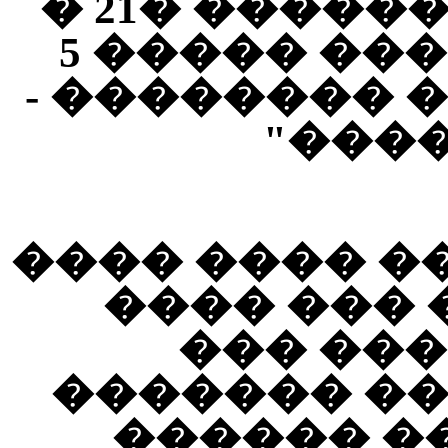
����)). ����� ������� �21 �
113 ������ ������ ����� 5
"����� ����
����
����� �� ��
������ : (
������
�������)).
�21 � 267 ����