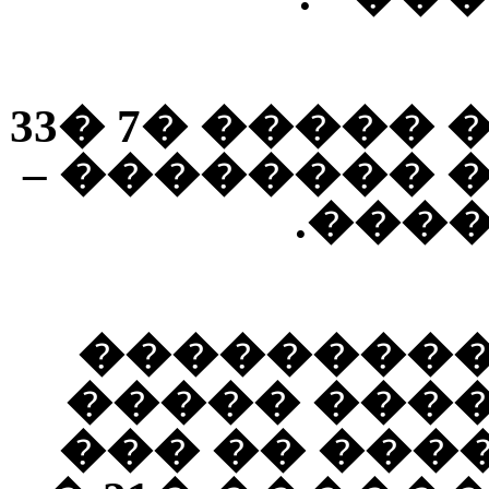
� ����� : ������ ����� �7 �33
"����� ����
����
����� ���
������ : ))
��� ���� �