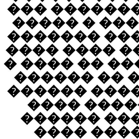
������ ���
����� ����
������� ��
������ ��� 
� ����� ���
������ ���
������ � �
������� �
���� ����
������� 