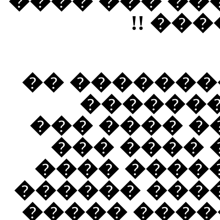
����� �����
�� ��
����� ����
������
������� � 
���� �� �
����� ����
��������� 
�� �������