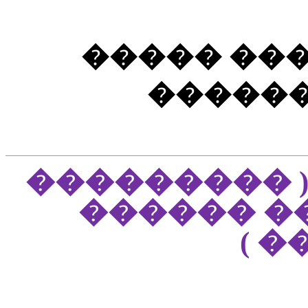
����� ��
������
����� ����
������ �
��