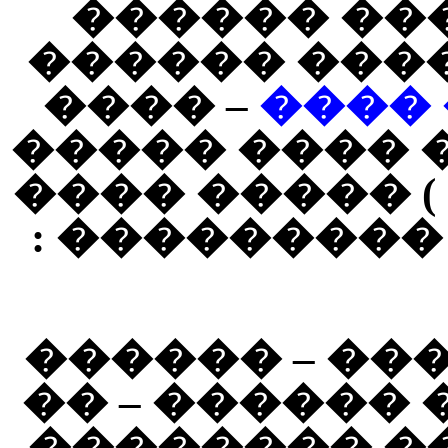
���� ����
��� ���� – 
– ����
��� �
���� �� �� 
��� ( ��� ��
���� �� ���
(( ��� �� ��
������� �� 
����� ����