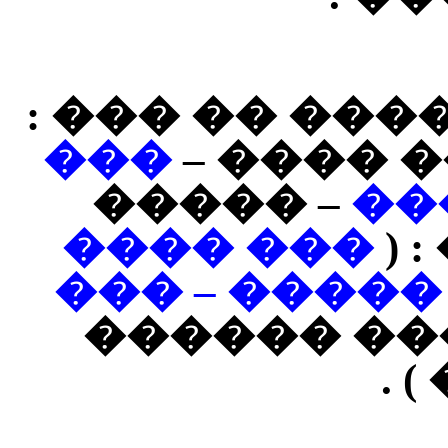
�������� ��
���
��� ���
– �����
��
��� ����
��
����� �����
) ( ���� �
��