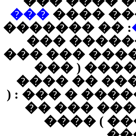
��� ��� ��
���
���� ��
: �� �������
������� �
���� ���� �
��� �����
�������� )
���� : ��� ��
���� ����
����� ��
���