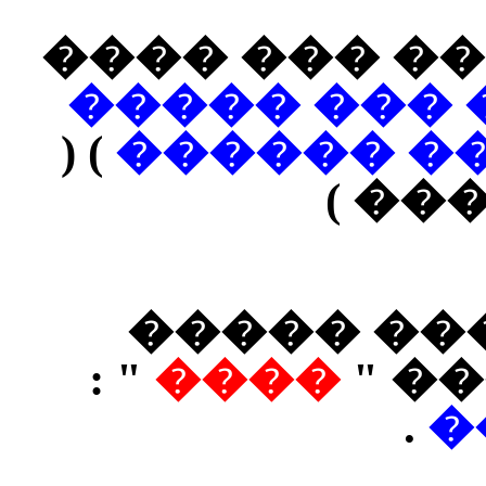
����� ��� 
������� �
) (
���� � ��
����
���� ����
" :
����
���
.
�