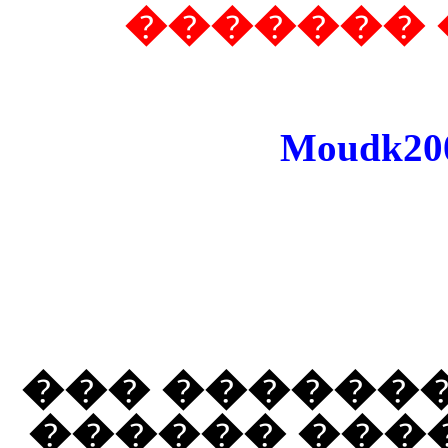
���� / �
Moudk20
���� ����� 
������� ��