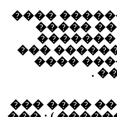
����� ��� 
����� �
�������
������ ��
���� �� 
��
���� �����
����� ( ����