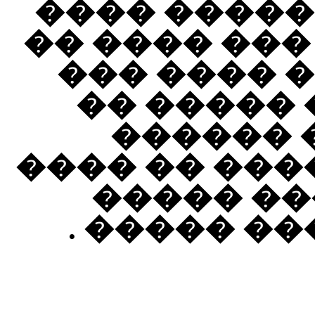
���������
������ � ��
��� ���� 
������� 
�������
������� ��
���� ���
������� �