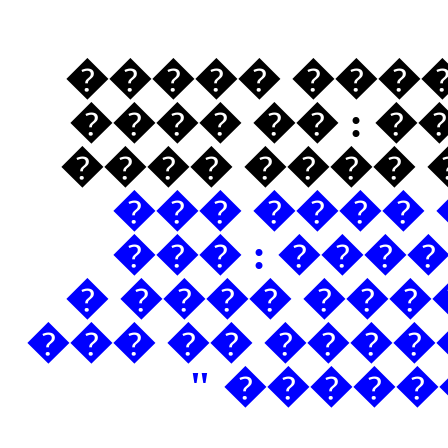
���� ����
��� ��� ��
���� ��� �
�� ���� �
�������� 
�������� 
��� : �����
������