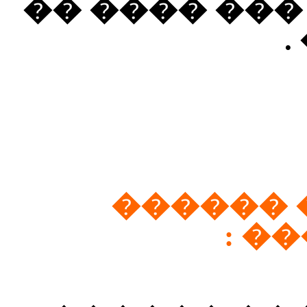
���� �� ���
�
������
���