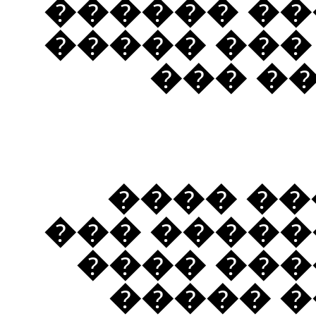
����� �� 
������ ��
�����
����� �
���� ����
��� ����
����� �