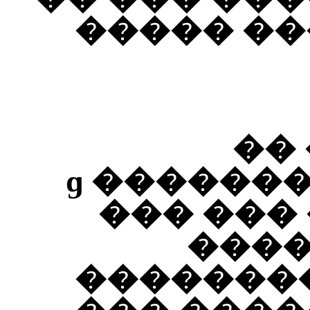
���� ���
��
������� ������ɡ �����
��� ���
����
��������