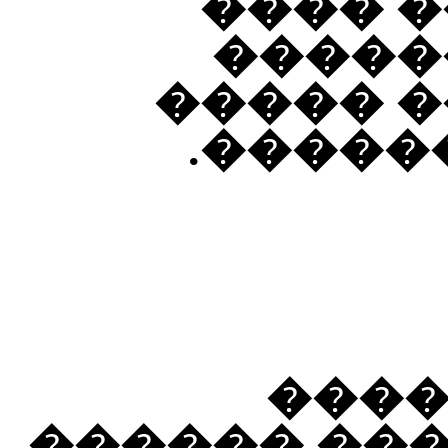
��� ��
���� 
�������
���� �
����
������� �