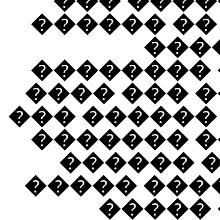
��� ����
������ ��
���
�������� 
���� ��� 
��� ������
������� �
������ 
�������� ������ɡ �����
��� ��