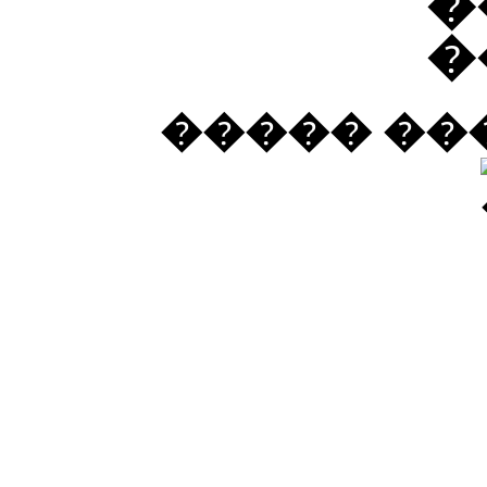
����� ����