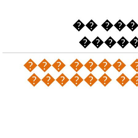
�� ���
�����
�� ������
��������