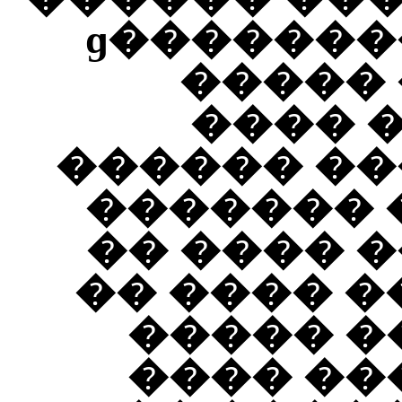
�������� �� ��������ɡ
����� 
���� 
������ ��
������� 
�� ���� 
�� ���� �
����� �
���� ��