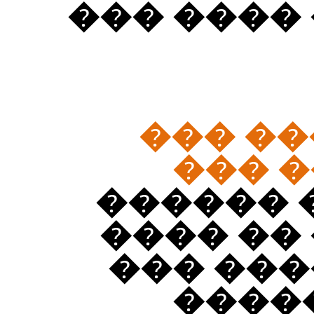
������ �
��� ��
�����
�� �� �
���� ��
��� ���
��� �