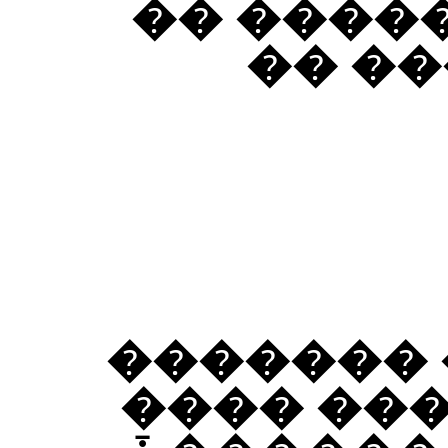
����� ������ ����ǡ ��
�����
��� ����
�������