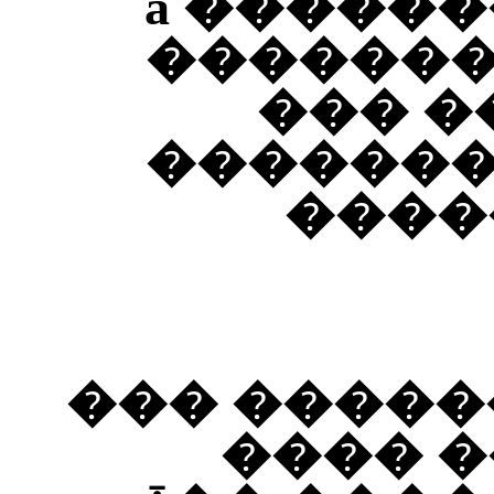
��� ����� ������ǡ ���
�������
���������ɡ �
�������
����
����� ���
��� ��