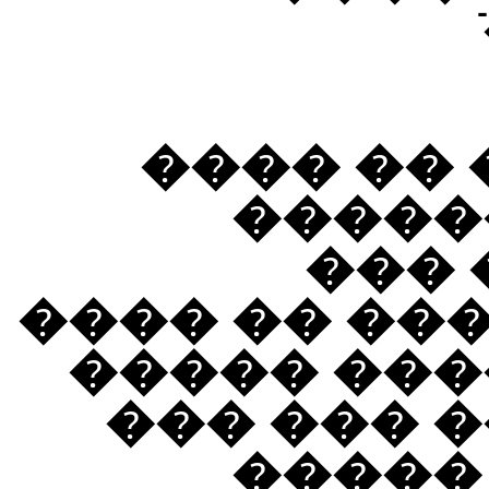
�� �� ��
���� 
������ɡ
������ ���
����� �� 
���� ���
�����