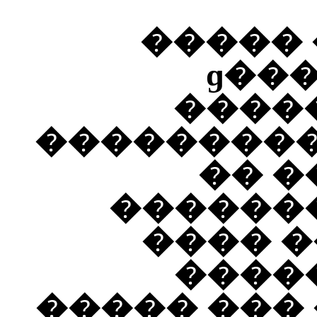
�� �� 
�������� ������ɡ
����
���������
�� �
�������
���� �
�����
����� ���