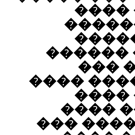
���� 
�����
�����
������ 
��� 
�������� ������ɡ ����
�� ��
����� 
����� �