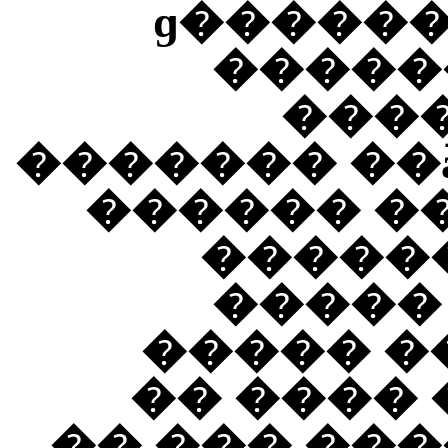
�������� ���������ɡ
�����
����
������� ��
������ ��
������
�����
������ɡ ���
��� ��� 
����� ���