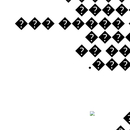
����
��������.
���
����
���