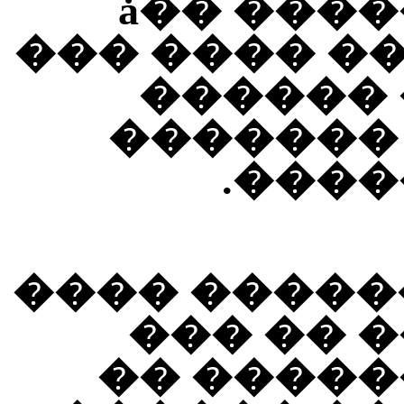
���� ������ ����� ��ǡ
����� ����
���� ��
������ 
���� 
����� ����
������ 
��� ����