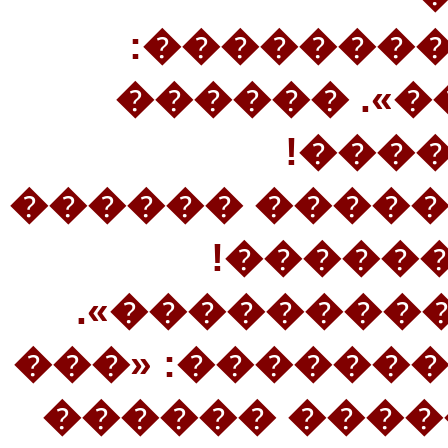
��������
«������� 
����
27����������
������
����� ����.
28�����������
������� ���