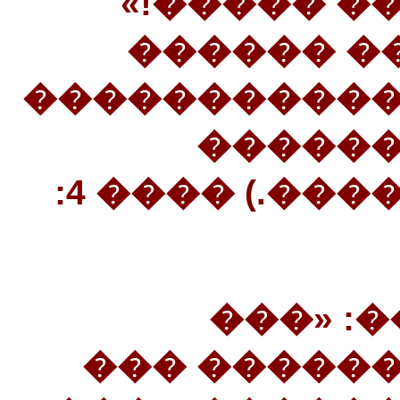
��������
��������
���������� 
������
������� ����������.) ���� 4:
(26����
���������