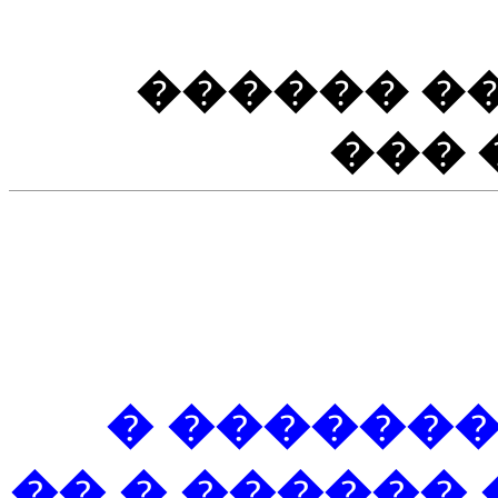
������ �
��� 
�� ��� ��
�� ��� ����