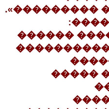
���������� �
17���
«�������� 
����������
����
������
�
����