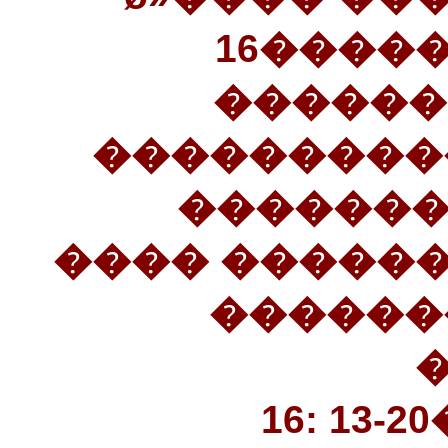
16����
������
���������
��������». ... 20���
������� ��
��� ��