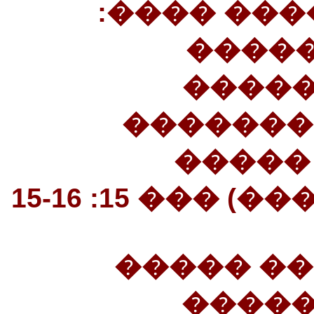
(15������
«����
���������». 16
�������
�����
������ ���
(16�����
�����