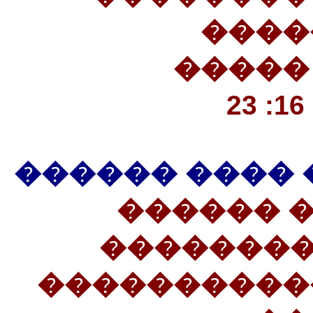
��� 
�����
��� �� ��� �
(27����� 
������� 
����� ����