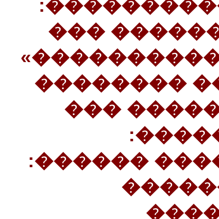
����� ����
«������ ��
��������� 
2������� �
������� 
���������� 3
«��������� 
���� 
����