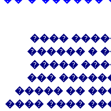
��� �����
���� ����
����� ���
����� �� 
����� ��� �
������ ��� �