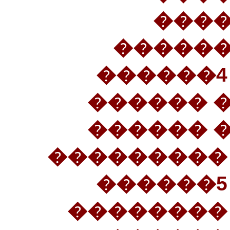
����
������
�������������. 4������
������ 
����� �
���������
�������������. 5������
������ �