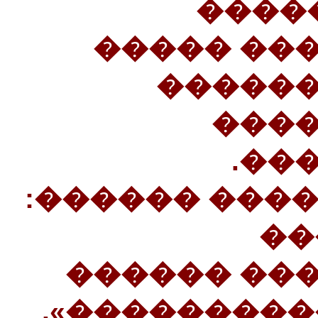
«���
��������
������
����
���
15��������� 
��
���������
������ ����