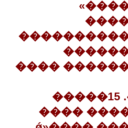
����
14��
��������� 
������
����������
�������������». 15�����
������: 
���������� ������ ����ǿ»