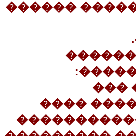
���������: «
70����
�����
«���
����������!» 71����� 
������ ���
�������� ��