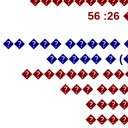
���������
�
�� ��� ���� �
���� ���
(69������ �
������
����
����