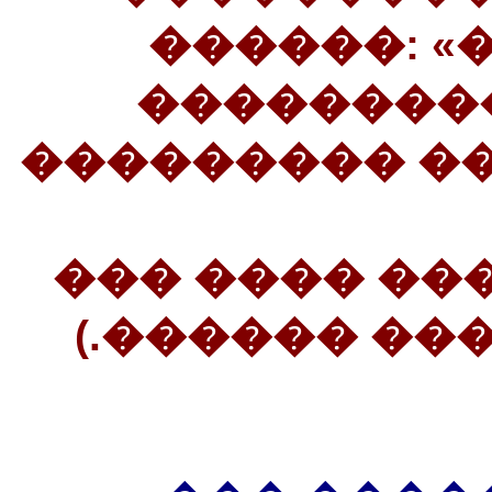
������: 
���������
��������� ��
30���������
��������� 