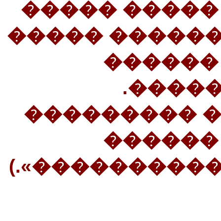
��������� �
������� ���
������
�����
21�������� 
����� 
������������