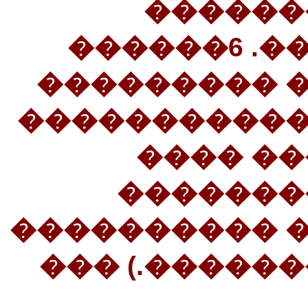
������
������ ���������. 6������
�������� �
���������� 
��� ���
�������
������ ����
��� �������