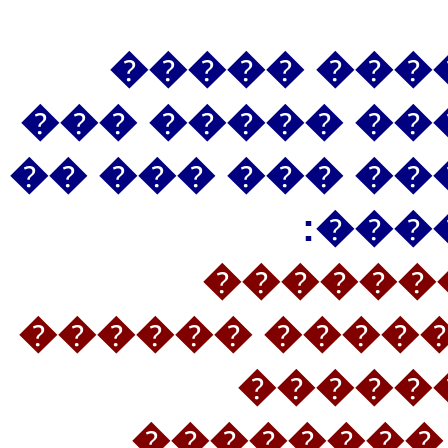
��� �����
����� ��� ��
��� ���� � ��
����
(23����
����������: 
��� ��
��������