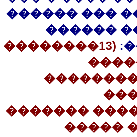
��� �� �����
� ����� 
(13��������
�
����
��������
��
������������
������