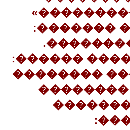
������ ��
20������� 
«�������
���������� 
���� ����� 
������ �
�������
���