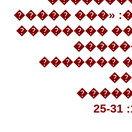
�������� ��
��������». 31����� �
�����
��������
��
�����