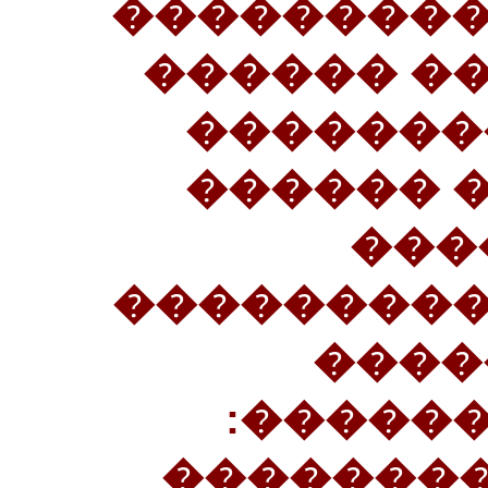
�������!» 18�����
������� 
�������
�������
����������. 
���������
����
������
«�������