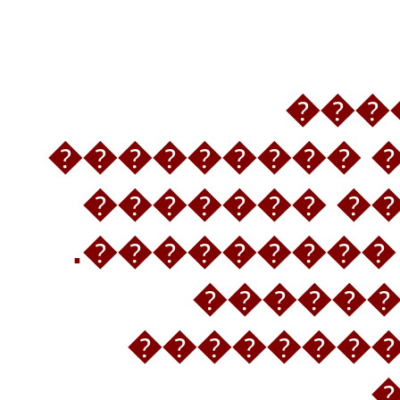
(25�
����������
����� ���
�������� �
26����
��������