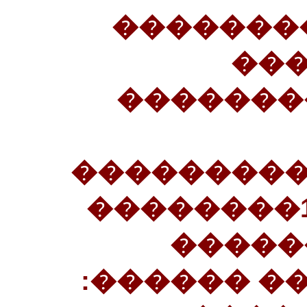
(13�����
��
�������
���������
������������. 14��������
�����
�������� 