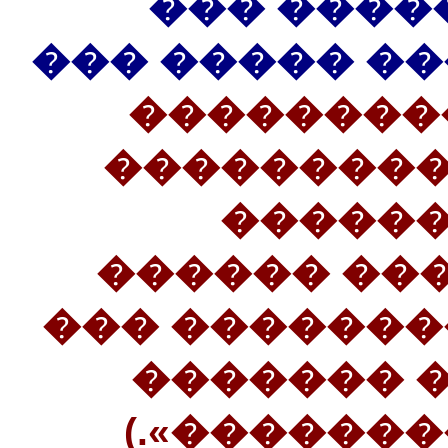
����� ��
���� ����� 
(33�������
���������
������
��������: 
��� �������
��������
������ ��