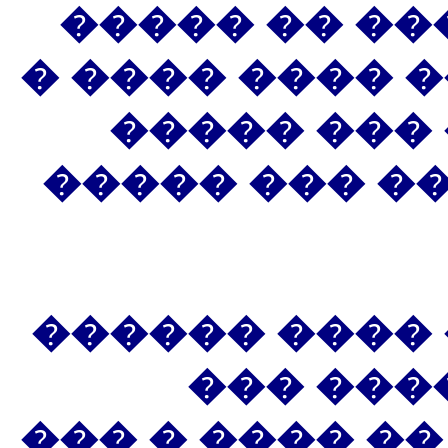
������ � ��
���� ���� ��
���� ����
�������� ��
����� ���� 
�� ����
������� ����