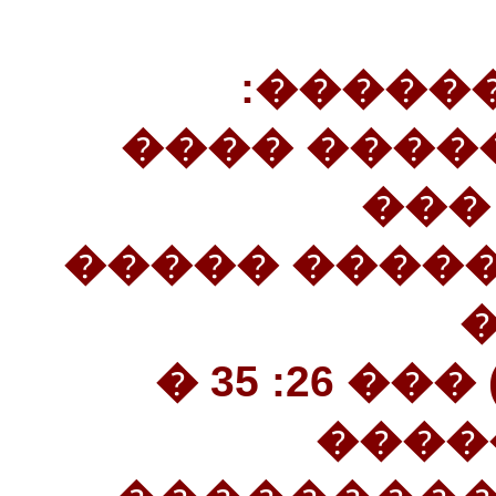
(35����
«������ �
���
����������!
�������������.) ��� 26: 35 �
(���