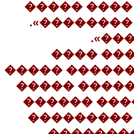
���� �����
�������� �
29��
�������
�����������
�������� �
�������. 30������
����� ���
�����. �