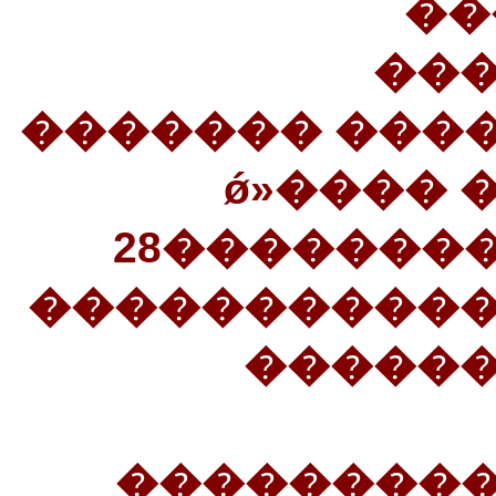
��
��
������������
�������� ������ ����ǿ»
28�������
�����������
������
���������