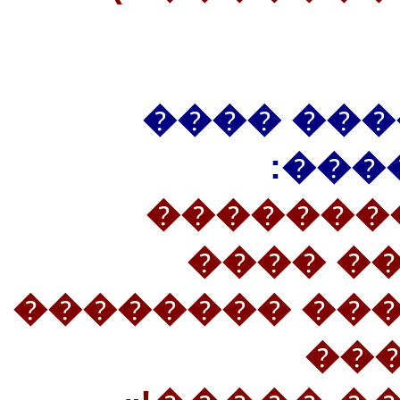
��� ����
����
(41�����
������
���������� 
���