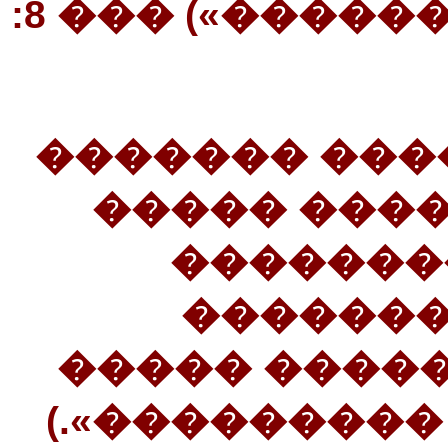
�������� �����������») ��� 8:
(36���������
���������
�������
�������
����������:
������ ����