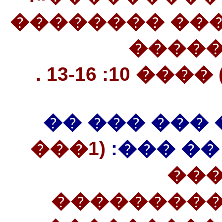
16����������
�����
��������
��� ����� �
(1���
������
��
���������