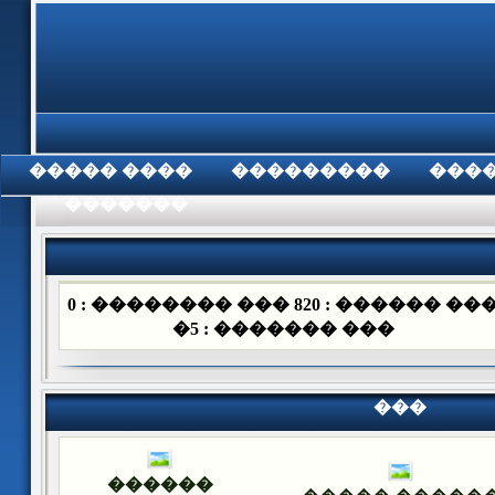
���� �����
���������
���
���������
0
��� �������� :
820
��� ������ 
�
5
��� ������� :
���
������