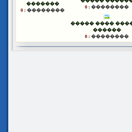
������ ����
�������
0
�������� :
0
�������� :
������ ���� ��
������
0
�������� :