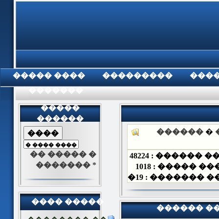
���� �����
���������
���
���������
�����
������
������
�
�� ����� �
48224
��� ������
������� *
1018
��� ����� 
�
19
��� �������
���� �����
������ �