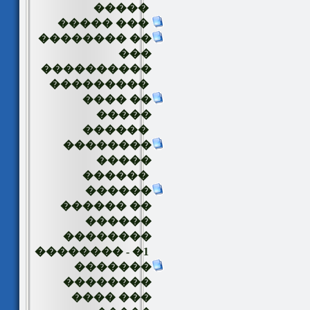
�����
����� ���
�������� ��
���
����������
���������
���� ��
�����
������
��������
�����
������
������
������ ��
������
��������
�������� - �1
�������
��������
���� ���