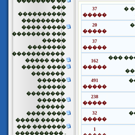
�������� ��
���
37
��
����������
�����
���������
20
�
���� �����
�����
�������� ���
�����
37
��������
�����
�����������
��� ��
����� ���
162
����� ����
�����
��
�������
������
491
�
�����
������
��������
238
������
�����
������
32
�
���� ����
�����
����� �����
��� �������
1
���������� -