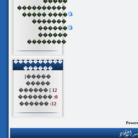
�����
����������
����� ����
�������
������
������
��������
����������
������
[�����
�����
������ [
12
������� :
0
������ :
12
Powere