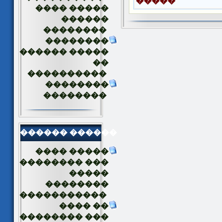
�����
���� �����
������
��������
��������
������ �����
��
����������
��������
��������
������ ������
���� �����
�������� ���
�����
��������
�����������
���� ��
�������� ���