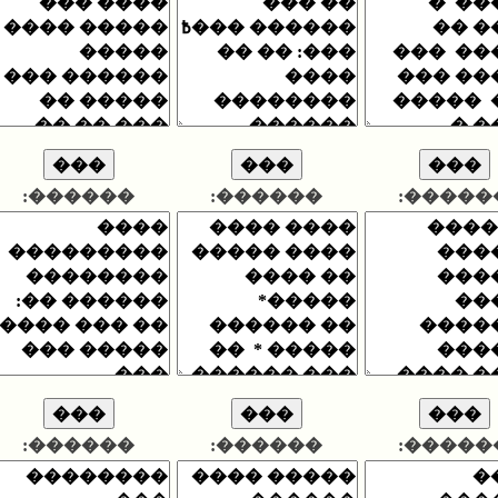
������:
������:
�
������:
������:
�