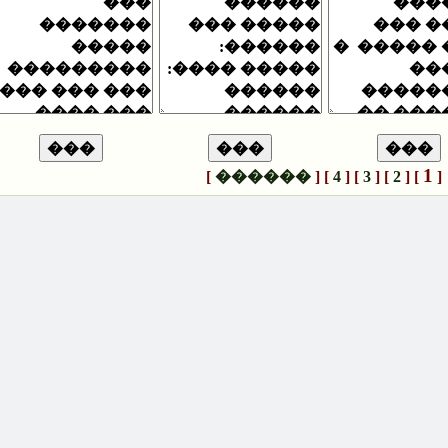
]
������
[
]
4
[
]
3