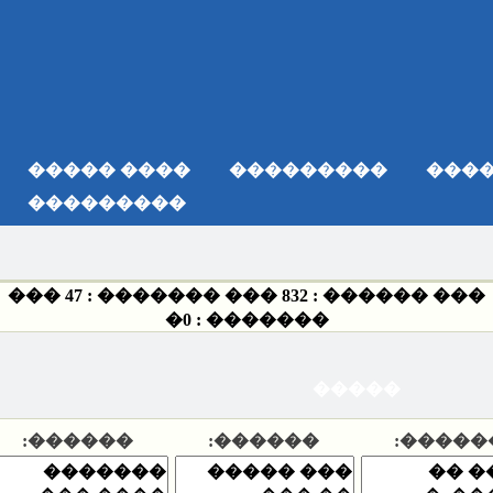
���� �����
���������
���������
���
47
��� ������� :
832
��� ���
�
0
������� :
�����
������:
������:
�