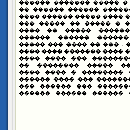
����� ������ � ����� �
�� ��� ���� ������ ���
����� ���� ��� ���� ���
���� ��� ���� � �����
������� �� ������ �
������ ��� ������ �
������ ������ . ��� �� 
��� ��� ������ ���� ���
���� ����� �������� �
����� ������� �����
����� ������ ��������
���� ����� �������� ��
��� ����� �������� ��
����� �� ��� ������ �