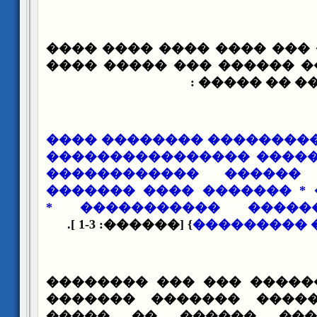
��� ��� ����� ��� ���� 
������ ���� �� ������ �
��� ������ 
���� ������ ��������� �
������ ���������� ���
����������� ������ 
������������ * �������
�������� ������� ��
} [������: 1-3 ].
������ ���
��� ��� ��� ������ ���
������ �� ������ ���
������� ������ ����