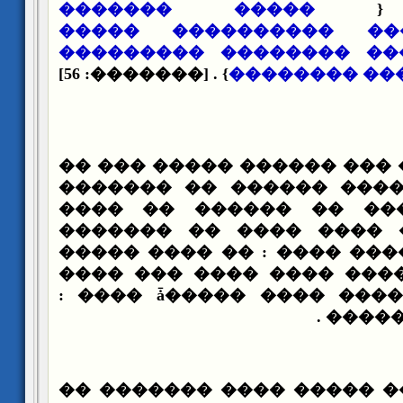
����� �������
��
�������������� ����
���������� ��� ������
} . [�������: 56]
������� ���
���� : ������� ��� �����
���� ���� ������ ����
��������� ���� �� ��
����� �� ��� ���� ���
����� ���� ����� ���� :
����� ����� ���� ���� 
���� ���� ������ ���� �����ǡ ���� :
����� 
����� ���� ��� ����� ��