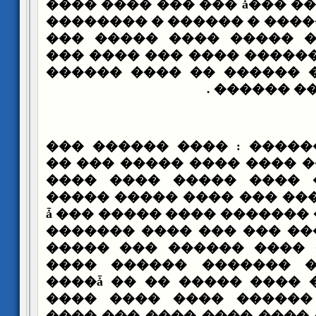
����� ��� ����� ���ǡ ��� ��� ���� ����
� ��� ����� ������ � ���
�������� � �� ����� �
��������� �������� ����
���� ������ � ������ �
������ � �
��� ��� ��� ������ : ��
����� ��� ���� ���� ���
��� ����� �� ���� ���
����� ��������� ��� ���
����ǡ ��� ����� ���� ������
������� ���� ��� ��� ��
����� ��� ������ ����
���� ������ ������� �
����ǡ �� �� ����� ���� 
���� ���� ���� ������
���� ��� ���� ���� ����