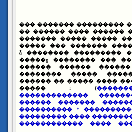
���� ���� ���� ��������
�������� ���� ������ �
������ ������� ����� 
���� ������ ���� ����
����� ��� ��� ������ǡ �������� ���
�����ɡ �������� ��� �
������ ������ �����
�������� ����� ����
������ �� ����� ���� ��
����� : {
�����
������������� �����
������ ������� �����
���������� * ��������
��������� ���� �������
������������ ���� ��