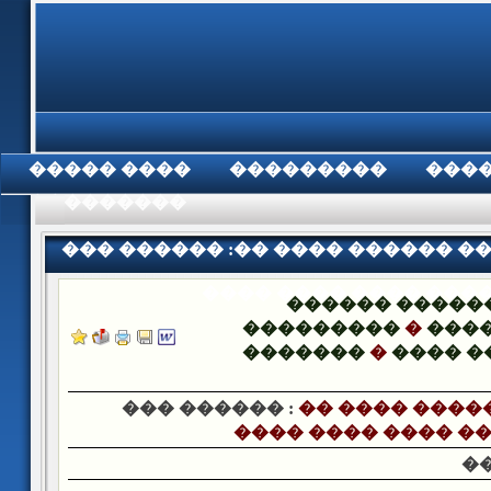
���� �����
���������
���
���������
��� ������ :�� ���� ������ �
���� ���� ���� ����
������ �����
���������
�
����
�������
�
���� �
��� ������ :
�� ���� ����
���� ���� ���� ��
�