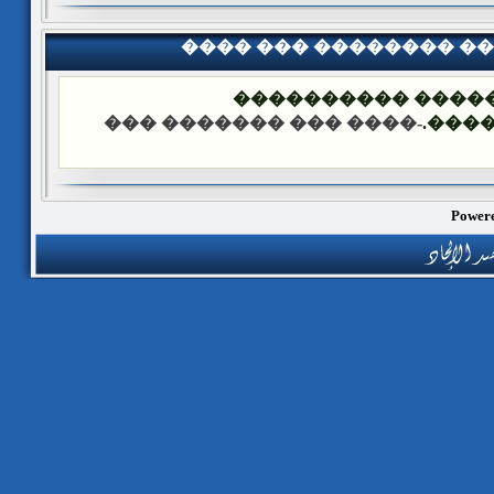
���� ��� �������� �
��� ����: ������
-���� ��� ������� ���
����
Powere