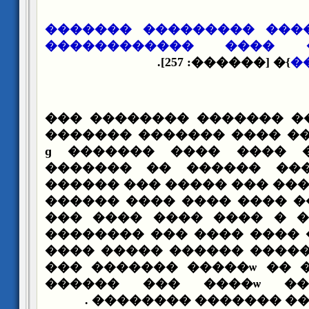
������� ������� �����
������������ ���� �
}� [������: 257].
�
�� ������ ���� �������
������ ������� ���� ��
�����ɡ ������� ���� ����
������� �� ������ ��
������ ��� ����� ��� ��
������ ���� ���� ���� �
��� ���� ���� ���� � 
�������� ��� ���� ���� 
���� ����� ������ �����
��� ������� �����ѡ �� 
������ ��� ����ѡ �