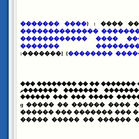
���� �������
����� ��� 
�������� ���������� �
�������������� ���� 
����� ��������
} [�������:
�������������
����� ��� ����� ������� �� 
��� ������� �������� ��
����� ��� �� ������ �����
�� �����ɡ ����� �� ������ ���
��� ������ ������ɡ ������� ��� ������
�������� ���� ������ �