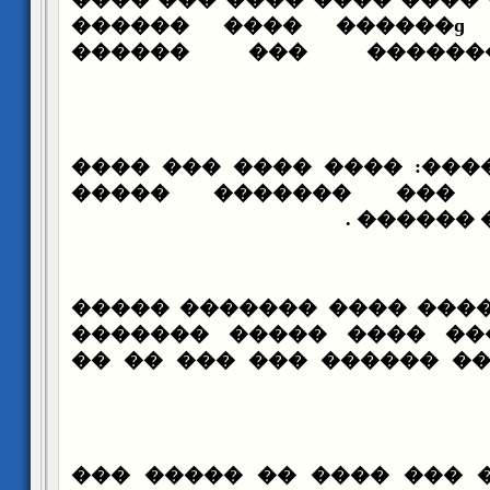
���� ������ɡ ����� ����ɡ ������
������ ��������� 
���� ��� �������: ���� 
����� ���� ��� ���
��������
��� ��� ��� : ���� ����
���� ���� ���� ���� �
����� �������� ������ 
��� ������ �� ��� ����