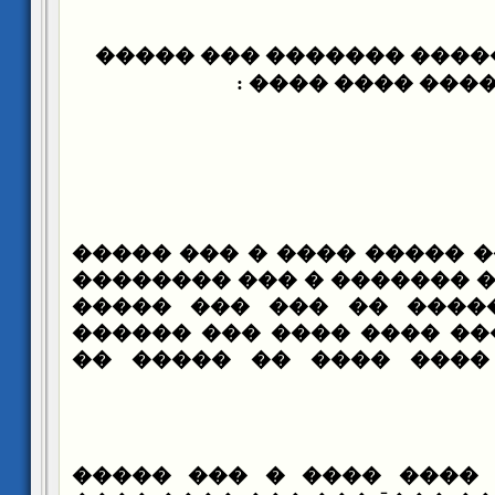
�� ������� ������� ���
��� ���� ���� �
������ �� ���� ����� ��
� ��� �������� ������� 
���� . ��� ������ �� 
������ ��� ���� ���� ��
������ ���� ���� ����
� ������ ��� ���� ���