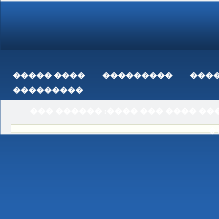
���� �����
���������
���
���������
��� ������ :���� ��� ���� ��
�