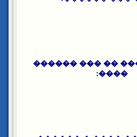
��� ������ �� ��
����: