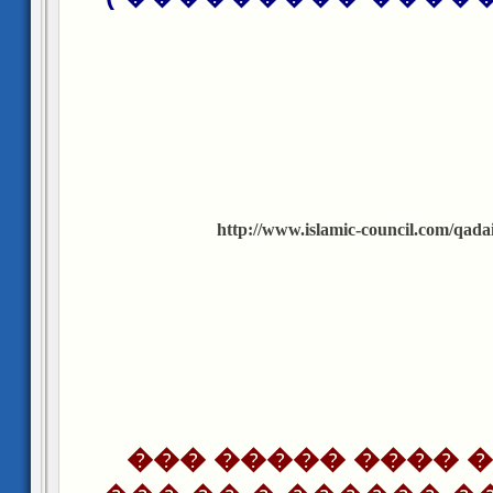
http://www.islamic-council.com/qada
45- ��� ��� ���� �