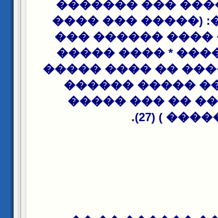
���� ������ ���
��������: (�����
���� ��� ���� �
���� �� ���� * �
����� ������ �� 
�������� �����
�������� �� ��
����� ) (27