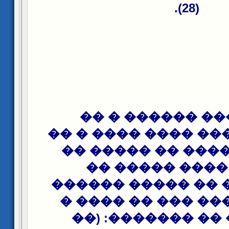
(28).
��� ���� �����
������ � ��� ����
���� � ����� �� 
����.. ���� ��
������� � �� ���
�� ��� ���� ��� 
��� ��� �� ����