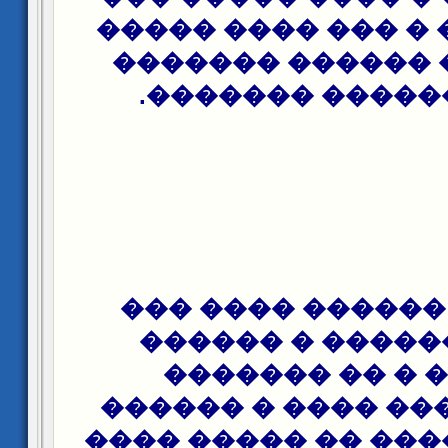
����� ��� � ��� 
� ���� �� �����
����� ������ �
����� � ������ 
����� ������ �
������ � �� �
������� ��� ����
������ � ���� �� 