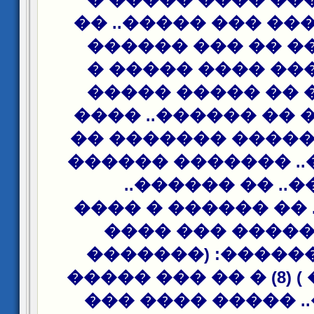
����� ����� ��� �
�� ������ �� ��
����� ���� ����
����� �� �� ���
���� ���� �� ����
��� ��� ������ �
���� ����.. ����
������.. �� ��
�������.. �� ����
���� � ����� �
������ ������: 
��� ����� ) (8) � �� ��� �����
�������.. ����� 