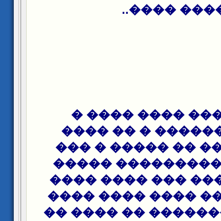
����� ����
��� ����� ����
������ ������ �
��������� �� ��
������� �������
������ ���� ��� 
���� � ���� ����
������� ������� 