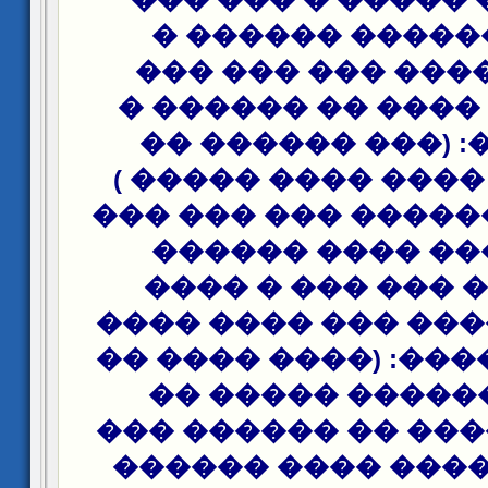
����� ������ �
����� ����� ���
���� ��� ���� ��
������ �: (��� �
���� ��� ���� ���
(25) ��� �� ������ �
����� ��� ����
����� �� ��� ��
����� ������ ���
���� ��� ����: (��
�� ��� ������ 
������ ����� �� 
����� ������ ��