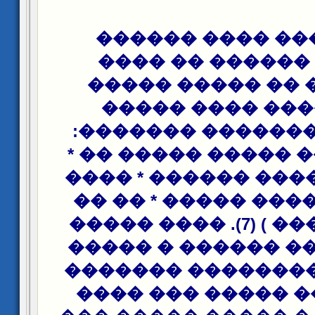
����� ��� ����
������ ������ 
����� �� �� ���
����.. ���� ���
������ ��������
(�� ���� �� ����� 
�� ����� ���� ���
������ ����� ����
����� ����� ) (7). ���� �����
������ � �� ����
�������. �������
� ���� ��� �����