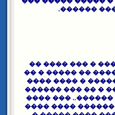
��� ����� � �����
����� ����
��� ��� ��� � ��
����� � ����� �� 
����: �� ����� � 
���� ����� � �� 
� ���� �� ������.
�� ��� �� ������
���� ����� ����