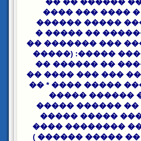
���� ��� �����
������ � ���� 
������ ��� ����
����� ������� �
��� �� ����� ��� 
���� � ����� ����
������ ���� �� 
���� ������ ��� �
���� ������ �����
������ ������
������� �� ����
���� ����� ���
����� ���� ����
���� ��� �� �����