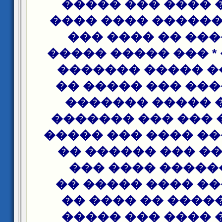
��� ���� ���� �
���� ��� ������ 
���� ����� �� 
�������� * ��� �
��� ����� �����
����� ����� ���
������� ����� 
�������� ��� ��
���� ������ ����
������ * �� ��� 
����� ������ �
������ ��� ����
������ ����� ��
����� �� ���� �