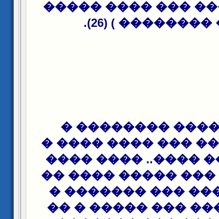
������� ��� ��� 
����� ��������
���� ������ ��
���� ������ ��� �
����� ���� ����..
���� ���� ��� ���
���� ������ ��� 
����� ����� ��� 