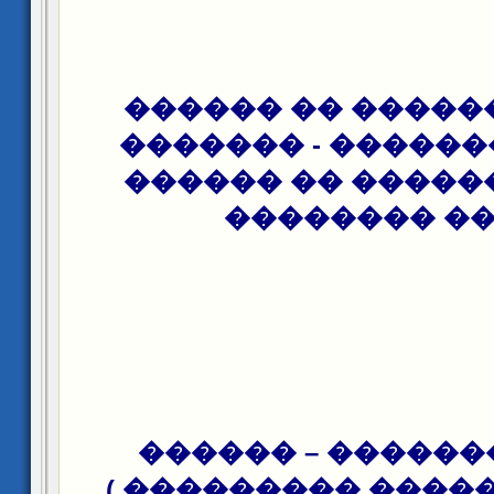
����� ������� �
����� �������� -
����� ������� �
����� ����
(����� ������� 
������ ������ ��