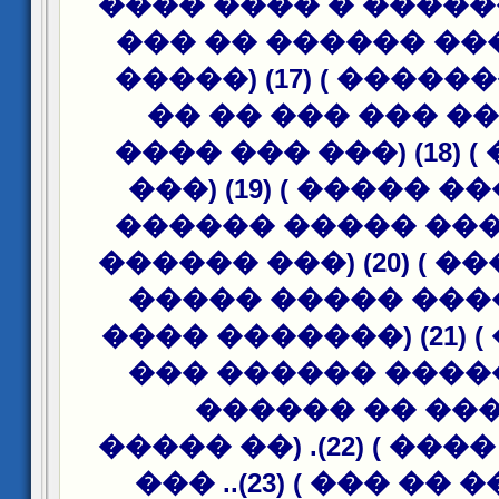
������ ������� �
������: (��� ����
��� ��� ������� ) (17) (�����
������ �� ��� �
�������� ) (18) (��� ��� ����
��� ������ ����� ) (19) (���
���� ������ ���
��� ��� ���� ) (20) (��� ������
���� ������ ���
��� ����� ) (21) (������� ����
������ ����� ��
��� ���� �� 
�������� ���� ) (22). (�� �����
�� ������ �� ��� ) (23).. ���