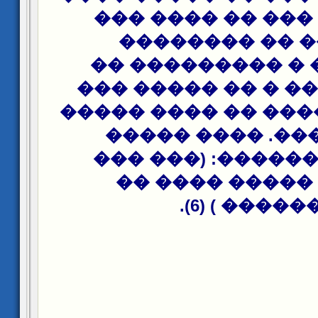
����� � ��� �� 
������ �� ��
������� � ����
���� ����� � �� 
��� �� ������ �� 
�� ������. ���
������ ������: 
����� ����� �
������� ) (