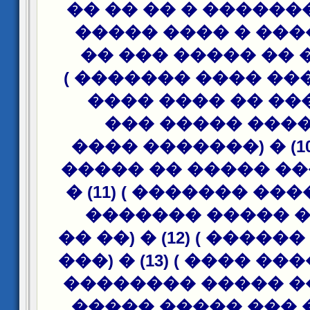
������ �������� 
��� �� ����� � �
(�� ����� �� ���
���� ��� ��� ����
(9) � (������ �� �
����� ���� ��
������ ) (10) � (������� ����
����� ����� ����
����� ������ ������� ) (11) �
(���� ��� �����
������ �� ������ ) (12) � (�� ��
��� ��� ����� ���� ) (13) � (���
���� ����� �����
�������� ��� ��