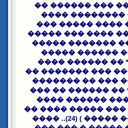
��� ��� �� ��� �
������ ������
������� ���� �
����� � ��� ����
(���� ���� ����
������� �����
������ * �� ���
���� ������ ��� 
����� ��� ��� �
������� * �� ����
���� ����� ���
���� ���� ��� ���
���� ���� ����� ) (24).. ����
���� ��� ����� �