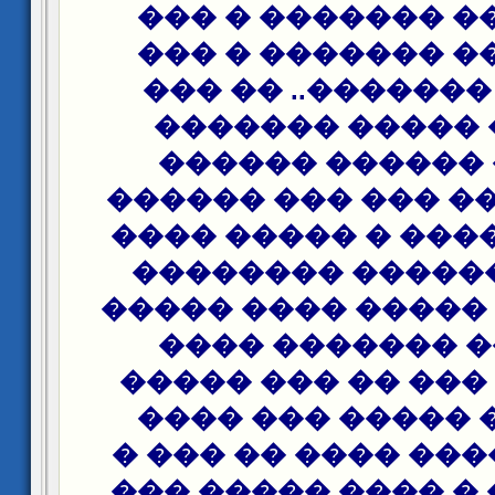
���� ���� �����
����� ��� �����
���� �� �������.
���� �� ����� 
������ ������
������. ��� ��� 
������ ����� � �
����� ������� 
�������� ����� �
������� �����
������ � ��� �� 
��� ���� ����� 
�����.. ����� ���
�������� � ���� 