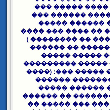
������ ���� ��
����� ����� ��
������ ������
������ ��� �� ���
���� ������ �� �
(4).����� ����� �
������ �����
�������� ����� 
�������� ����� �
����� �������
������ ������
������ �������� 
����� ����� ���