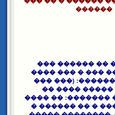
����� �� �� �����
������
���� �� �� ���
������ �� ��� � 
����� �������: 
����� ����� �
�������)� ������
����� ���� � �� 
���� ���. �����