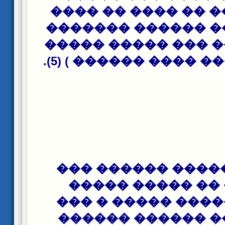
���� * ���� �� ��
������ ��� �����
�� ������� ��� �
������� ��� ���� �
������ ����� ��
����� � �� ���
������ ����� ��
���� ���� �����