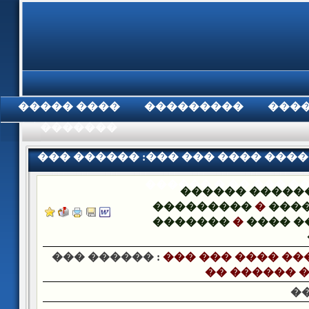
���� �����
���������
���
���������
��� ������ :��� ��� ���� ����
������ � �� ��� �
������ �����
���������
�
����
�������
�
���� �
��� ������ :
��� ��� ���� ��
�� ������ �
�