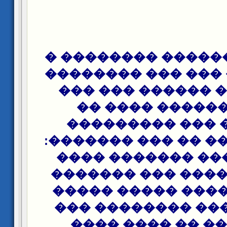
���� ��� ������ 
���� ���� ��� ��
�������� ������
��� �������� 
������� ��� ��
���������� �� ��
(��� ������ ���
��� ���� ���� ��
����� ������ ��
���������� ����
�������� �� ��