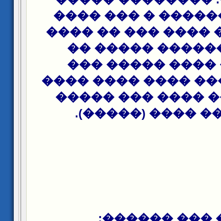
���� �� ������ �
��� � ���� ���� �
��� �� ������ 
����� � ���� �
������ � ��� ����
�� ������ ���� 
��� ���� ���� (
���� ��� ��