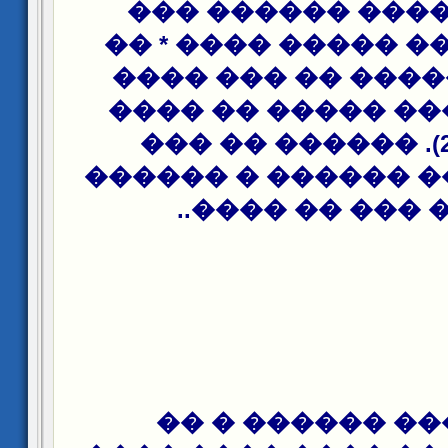
����� ����� ��
����� ���� ����� 
����� ������ ��
��� �� ���� ����
���� ) (29). ������ �� ���
����� �� �� �����
��� �� ��� �� 
��� ���� �����