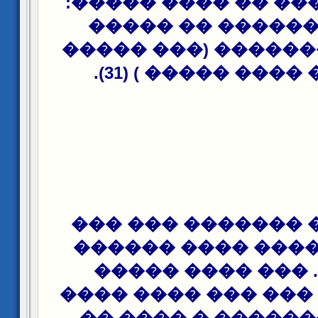
������ � ��� �� �
�� ���� ������ 
������ �������� 
���� * �� ���� ���
���� ���� ������
����� ������ ��
������.. ��� ��
������� � ��� ���
����� �������� 