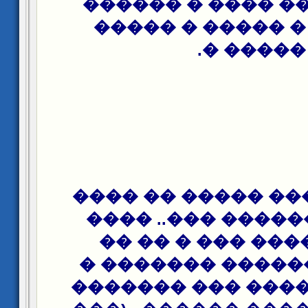
����� ��� ���� 
������ � �����
����� �.
��� ��� ��� ����
�����.. ������ �
���� ����� ��� 
������ ������ �
������ ����� ��