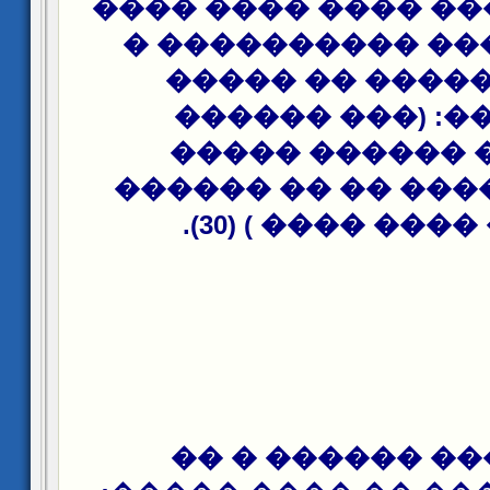
������ � ��� ����
� ��� ����� ���
����� ����� �
�������: (���
������ ������
������ * ���� �� 
����� ���� ����
��� ���� �����