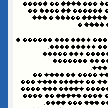
��� ���� �� �����
��
���� � �� ��� ����
������� ��������
����� �
��� ���� ��� ������ �
.
��� : ��� ����
������� �� ���
����� �� ���
.
���
�������� ���� �� 
����� ������� �� ��
���� ����� ����� ��
���� ����� �� ����
.
���� ����� �� 