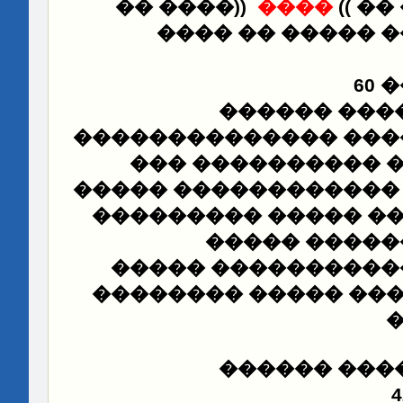
���� ��
))
����
((
��
������ ����� �
��
��� ���� �
��������������
���
����������� ���
���������� �������
������������ ����
������ ����
�������� �������
������������� ���
��� ���� �