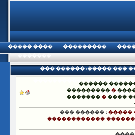
���� �����
���������
���
���������
��� ������ :����� ��� 
������������ �����������
������ �����
���������
�
����
��������
�������
�
���� �
��� ������ :
����� 
������������ �������
����