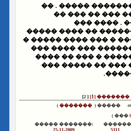
���� ����� ������
����� �� ���� �
������� ���
��������� ������ �
����� �
������ �����
��� ������ ������ 
����� ��� ������ �
� ��� �� ����� ��
.
����
1
]
2
[
]
[
�������
a
)
�������
����� (
��� )
����� �������:
������
25-11-2009
5311