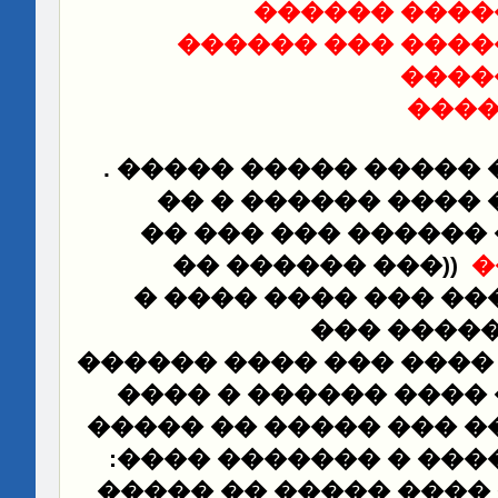
��������� �
��������� �����
����
���
���� ����� ����� ��
��� �� ����� ����
��� ��
���� �����
��� ������ ��
))
�
���� ���� �
����� 
��� ��� �
���������� ���� ���
���� ������ � ����
�� ���� ����� ��� ��
:
����
��� ���� ����
�����
� �� �� �� ���