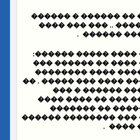
�� ����� ��� �� ���
����
�� ���� �� ���
.
������ ��
:
����� ����� ���� 
���
�� �������� ��
������� � ����� �
�������� ���� ���� ��
��� ������ � ��
����� �� ���� ��� 
��������� �����
����� ��� �������� 
.
� ���