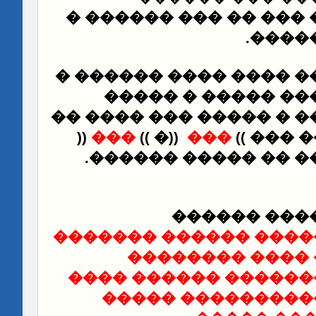
������ � ��� ��� �� 
.
����
���� ���� ������ �
�
���� ���� ���� �
��
������ ��� �� � ��
))
���
((
�
))
���
((
����
.
��� ���� ���� �� 
��� ���� �
������ �������
����
���� ������ �
��������� ������� 
������������� �