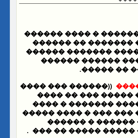
��� ��� ��� ������ �
�� ���� ���� �����
������ � �� ���� ��
�� ����� ����� �
.
�����
���
������ ��� ����
))
���
� ���� ����� ��� �
��� ��� ������� ��
���� �����
�� ���� �
����� ����� ���
.
���� ������ ����� 