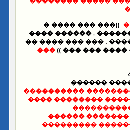
������������� ���
�
��� ��� ����
))
�
���� ����� ������ .
�� ����� ������ . ��
���
((
���� ��� ���
��� ���� �
���������� �������
����� ��������� ��
������ ���
���������� ���
�������� ������