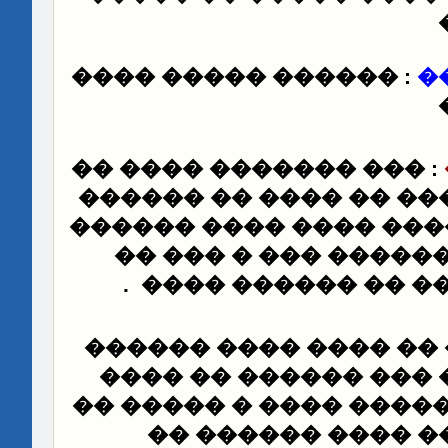
����
������ �����
:
�
��� ������� ���� ��
:
��� ���� ����� �� ��
�������� ����� ����
������ ��� � ��� �
.
��� ��� �� ��� ��
����� ����� �� ����
�� ���� ���� ��� ��
��� ���� �� ����� ���
����� �� ���� ��