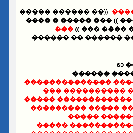
�� ������ �����
))
���
����� (( ������ )) ���
���
((
� ��� ���
� ��� ������ �� ��
�
������
���
������ ������� ���
���������� ���
���������� �������
������������ ����
��������� �
�������� �������