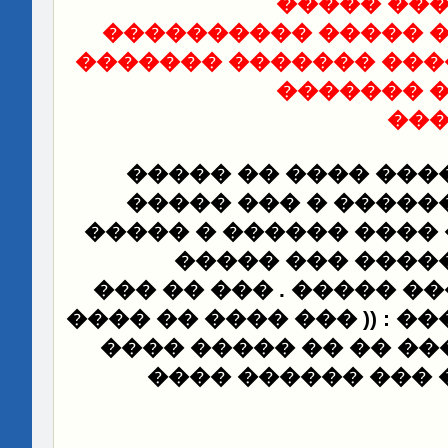
��������
����������� �����
�������� ������� �
��������
��
����� ������ ����
��� ������ ������
� �����
���� ������
���� ����� ���
������� ����� ����� 
���� : (( ��� ���� �� ��
���� )) � ������ �� 
������ ����
��� 