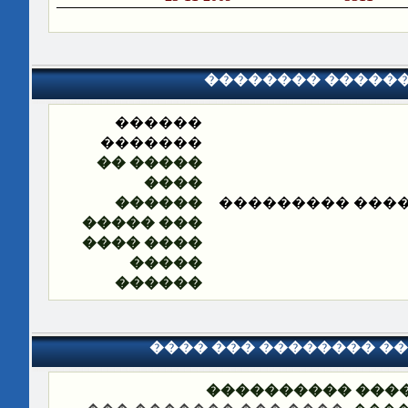
�������� �����
������
�������
����� ��
����
������
�������� ����
��� �����
���� ����
�����
������
���� ��� �������� �
��� ����: �����