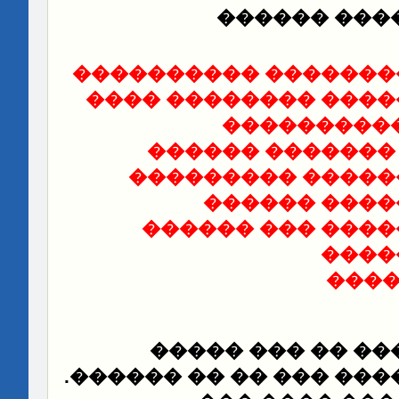
��� ���� �
������� ����������
����� ��������� ��
���������
���������� ���
�������� ������
������
����
��������� �����
����
���
�� ���� ������ 
.
����� ��� ����� ��� 