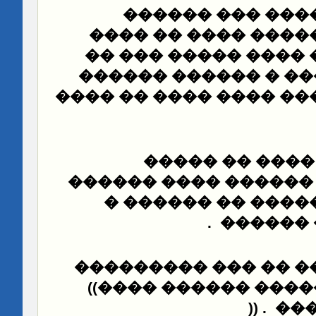
�� ����� �����
������ � ������� 
����� � ���� �����
������ ������ � �
�� ����
���� �� ����
������ ���� �
���������� ������ 
���� ����� �����
.
������ 
���� ���� ��� �� �
((
������ �������� 
)) .
���