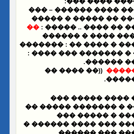
:
������ ����
���� ���� - ��� ����
����� � �����
����
��
:
��� �� ������ �� 
�� �� �� ������ �
���� �� : �������
����
���� ������ � ������
.
��� ����
�� ���� ��
))
����
.
����
���� ��� ��� ��
����� ������ � ����
��� ������ � �
������ �� ���� ��� �
������
���� �