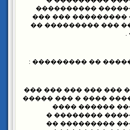
������ ������� 
����� ����������
��� ������� �����
������� � ��� ��� 
�� ������� ����� ��
(1) �� �� ����� ��� ��
���� ����� ���� ����
�������� ����
������� �������
����� ������� �