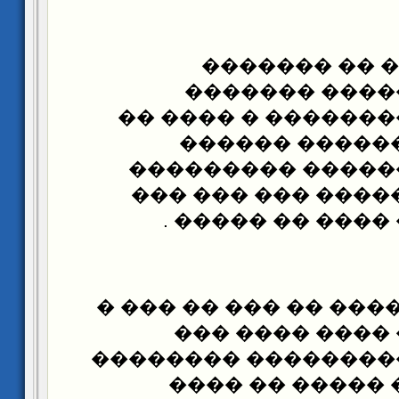
(7) �� �� ���
�������� ���
�������� �������
���� ���� ��
������� �������
���� �� ��������
������ ���� ���
��� ��� ��� ���� ��
�������� �� �
�������� ��������
����� � ���� �