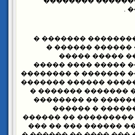
������ ��������
��
���� ����� ������
������ ���� ���
����� ��� ���
�������� ��� ����
������ ����� ������
��� ����� ������ ��
� ���� ��� �� �����
��� ����� �������
�� ����� �����
���������� ��������
� �� ��� ����� �����
���� ���� �� ��� ����