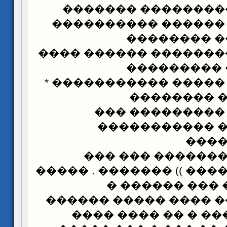
�������� �������
���������� ������
����� ����
��������� �������� 
������� ��
���������� ����� �
���������
���������� ��
����������� 
���
��������������
�������������� )) ���
��� ���� ��� 
�������� ��� ���� 
�� ������ ���� � 