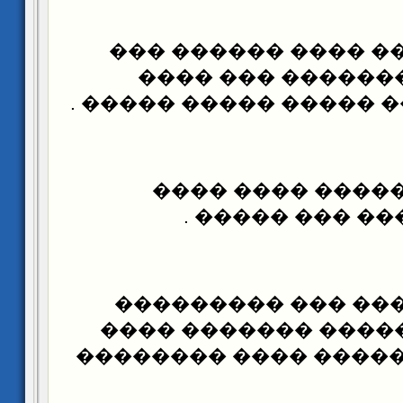
(4) ������ ���� ���
����� �� ������
��������� �� ����� �
(5) ������ �����
������� �� ��
(6) ������ ����� �
������ �� ������ 
�� ��� ���� ����� �