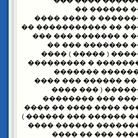
������ ��� ���
������ ���
��������� �������
������� ����� �� ��
������ ����� � ���
����� ������ ��
������ �������� (
������ ��� �������
����� �� �� ��
���������� �� ���
����� ���������
����� �������� �
����� ��� ���� ���� 
��� �� ������ ������ 
�� ���� ����������
�� ������ �����