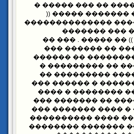
����� ��� � ���� �
��� ����� �� ���
���� ��������� ���
����������� 
���������� )) �� �
����� �� ����� �
���� ����� ������
������� ����� ��
��� ��� ������� 
����� ��� ������� 
���� ����� �� ���
��������� ���� ��
��� ������� � ����
��� !! �������� ���
����� ������ �����