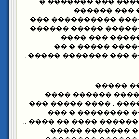
�� ���� ������� �
��� ����� �
�������� ����� ���
��������� ������ �
������ � ����
�������� �����
����� ������ ��� ���
��� ���
�������������� 
������� �� ���� . ��
������ ����� ��
���� ����� ( ������ ��
) ��� ����� �� �