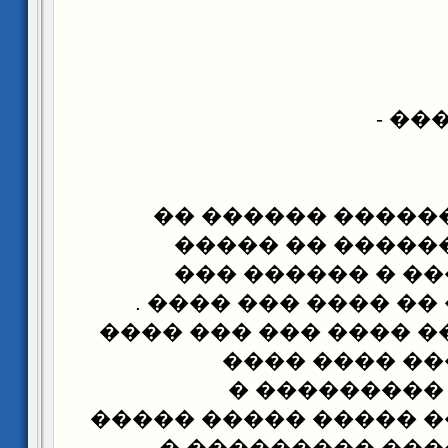
- ��
������ �� �����
����� ���� ���
������ ������ 
������ ���� �� ��
������ �� ��� ���� 
������ ����
���������� 
�������� ��� �����