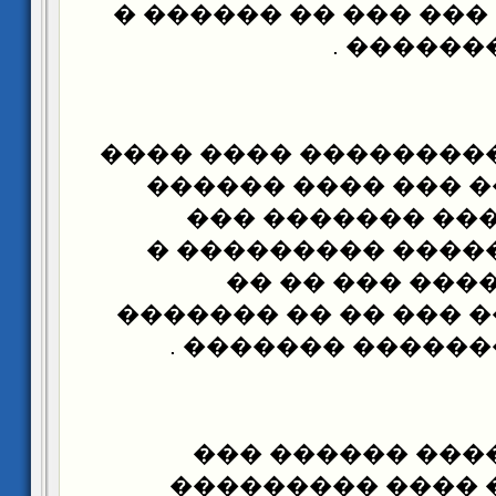
������ ��� .. ��� ��
������ �
���� ����� �������
���� ������� ���
����� � ��� ���
������� �� �����
��� ���� �� �
������� ���� ��� �
��������� �����
��� ��� ������
������ � ��� ��