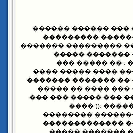
(1) ����� : ��� ��� �
������� �������
�������� � �� �����
������� ��� �
����������� : 
������ ������ ���
��������� � �� ���
�� �������� ��� �
����� ��� ��� ��� �
����� � ��� �
��������� �����
�������� ��� ��
����������� ��