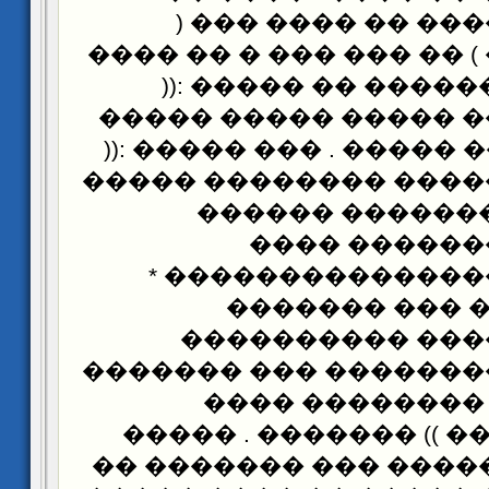
������� ������ �
������ ���� ) �� ��� 
��� ���� ��������
������� ���� �����
�������� )) �� ����� .
������� ������� ���
����� ��� ���
������� ���
��������� ������
����������� 
��������� ����
����� ������������ 
���������� ��
������������ )) ���
������ �� ������ ��