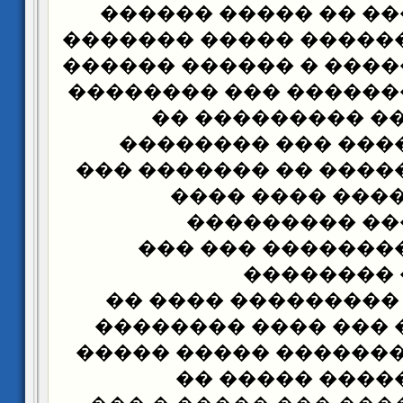
�������� ���� �� 
������ �� ������� �
�������� ������ � �
��������� ������� �
. ����� ������ 
�������� � ���� 
��� ����� ������ ��
����� � ��� ��
�������� ���
�������� � ����
���� ����
���������� ������
���� � ����� ��� �
�� ������ � �������
������ � ����