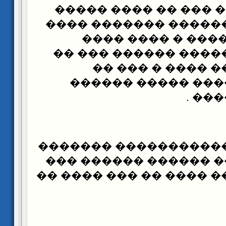
������ – ���� ��� �
�� ����� �������� 
���� �� ��� ����
������ �� ������ �
����� ���� �� �
�������� ����� �
����
��� ������ ��������
���� ������� �����
�� ��� ������ ���� ��