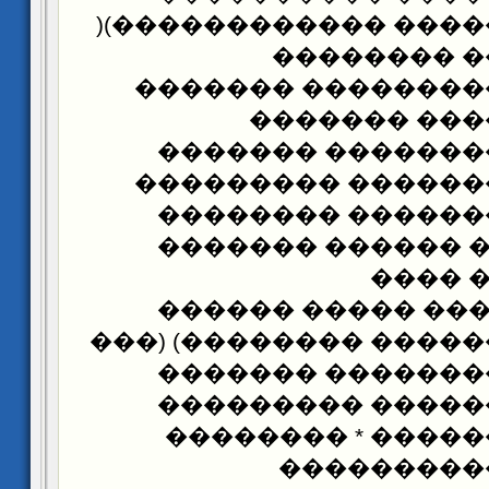
������ �������� ��
��� ������
��������� ������
��������� �
��������� �����
��������� ������
�������� ������
����������� ���
�����
������������� �
����� ���������� ��
�������� ������
�������� ������
������� �������
������ ��