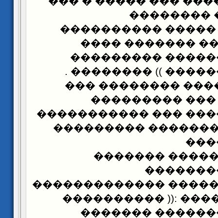
������ ��� ���� ���
����� :(( 
���������� �����
������������ �
������� �������
������ ��������� 
���� :(( ��������
���������� ��
������� ������ ��� 
* �������� ������
���
������������
�������
��������������� ��
)) �������� . ���� 
��������� ����