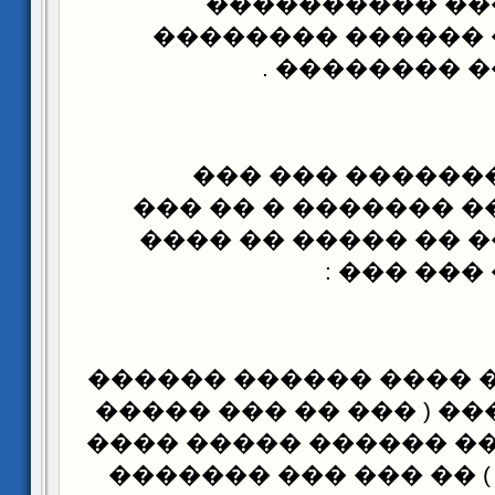
��������� ���
��������� � ����
����� �����
������� �� ���
����� ���� �� ����
������ ����� �� �
��� ����
(1) ������ ��� ���� �
����� �� ����� ( ���
��� ��� � ���� �����
���������� ) �� ���