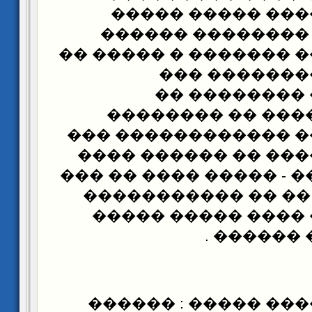
����� �������� 
���������� ����
������� ���� ������
��������� �
�������� ��
�������� � ����
������� ���� �����
������ ������� ��
�� ���� ����� - ����
���� ����� - �� ��
��� ������� ����
���� ���
����� �������� ��