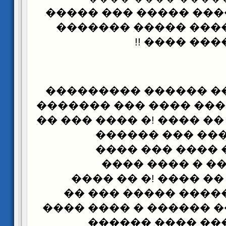
����� �������� ���
������ �� ����� �
��� ����� 
���� ���� ��� ����
��� ���� !� ���� ����
���������� �� ���� !�
��� � �� �����
������ �� �� �
������������
���������� �� ���
����� �� ������� 
������� ���� ������
������ �� ����