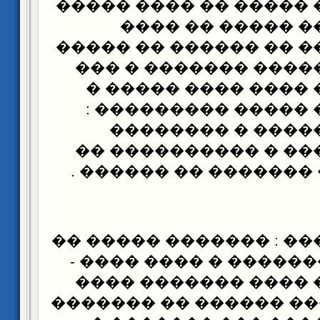
��� ���� ��� ����� �
������ � ���� �
����� ��� ��� �� ���
�� ������ ������ �
��� ����� �� ���� 
��� ������ � �����
��� ��� �������
���� �� ������ � �
�������� �� �������
������ ��� ��� : ����
������ ���������� �
��� ���� ��� ���� 
������ - �� ��� �����