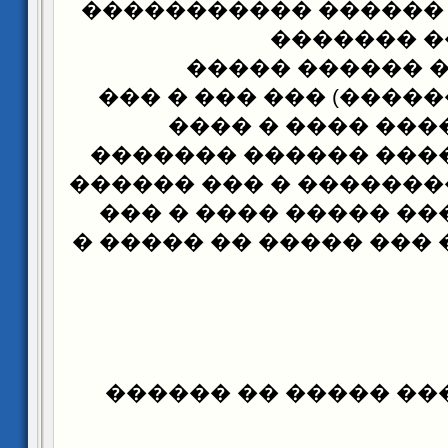
���������� ������ 
����� ���
����������� �
������� ��������) �
��� ������ ����
����� ���� ���� ��
�������� ��������� 
�������� � ��� ����
���� ����� � ��� ����
����� ��� ���� ���