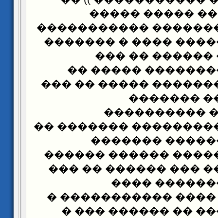
����� . ��� ���
������� �� ������� 
�������� ������ ��
������ ���� �
��������� ������
���� � ����������� 
�� ������
�����������
�������� � ��������
������ ������
�������� � ����� �
���� ���� ��� ��� �
���� ������
���������� ���� ��
������� ����� �� 