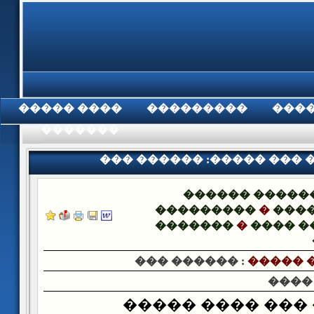
���� �����
���������
���
���������
��� ������ :����� ��� 
������ �����
���������
�
����
�������
�
���� �
��� ������ :
����� 
����
����� ��� ����