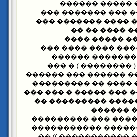
��� ���� ��� 
�������� ��� ���
����������� ���� 
��� ����� ��
�������� . ��
������� ������ �
���� ����� . ��
���������� ( ���
���� ����� �� �����
�� ������ �� ���� 
��������� �� ��� ���
����� :(( �������� 
�������
�������������� ��
������ ��������� 
����������� �����