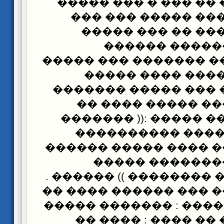
����� ��� �� �� ��
��� �� ��� ���� �
����� � ��� ��� 
��������� ��
�������� � �� �����
��� �� ��� ����
����� ��� �� ��� �
�������� ���� �
�������� . ��� ����
��������������
������ ����� ���� 
������ ������
����������� ��������
���� ������� ��� ��
� ���� �� �� ���� : 
����� ���� � �� �