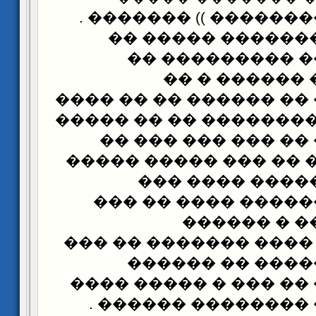
�������� ��������� 
���� ����� ����
����� ������ 
������ �� ��
�������� �� �� �����
����� �� �� ��������
��� ������� �� ��
���� � �� ��� �� ���
������ �� ���
������� ��������
������ �� 
���������� ���� ��
������ ������
������ ���� �� ��� 
�������� �� �����