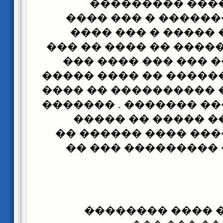
������� � ���
������� ��������
���� �� ���� ����
���� �� ��� ����� ��
��� �������� ��� 
������ � �������� �
���� ����� � ������
����� ������� �����
�� ����� ���� ��
������� ������ ��
���� ������ ����
(2) ��� ������ �