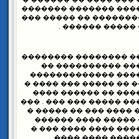
�� ���� ������� ���
�������� ��������� 
������ ���� ��
�� ���� ����� �����
�� ����� ����� �
����� �� ������ ��
���� ������� �� ����
���� ����� ���� ��
���� ����� ��� ����� 
�� ��� ��� �� ���� �
���� ������ �����
��� ���� ������ ���
��� ���� �����