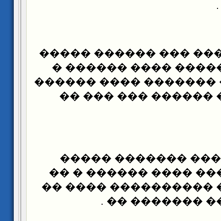
(2) ��� �������� ��� 
�� ����� ������� �
���� ������ �������
������� � �� �����
(3) ��� ����� ��� �
��� ���� ����� ����
����� ��� �� ������
����� ���� ��