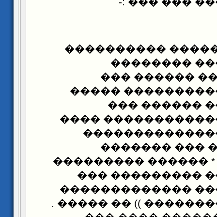
����� �����
��� ����� :(( ���
����� �����
������������
������� �������
�������� ��
��������� ������
��������� ���
����������� 
���������� * ����
����� ������ ��
������ ������ ��
���� ������������� 