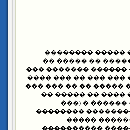
�� ����� ��� ��
�������� � �����
���� ������ ������
�� ���� ���� ��� ���
��� ���� �� � ����� 
���� ���� �� ����
������ ���� �
�������� �������
��������� �
��������� �����