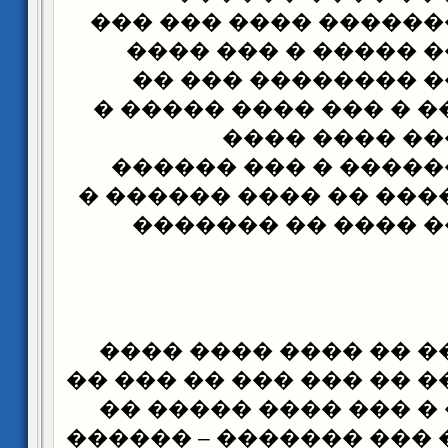
�������� �������� 
�������� ��� ����
������� ���� ���
���� �� ����� � ��� 
���� ������
�������� ������� 
������ ��� ���� �� �
�������� ��� ���
�� ���� ����� �� ��
���� ��� ���� �� ��� 
����� ����� � ��� �
���� ��� ��� ��� ����