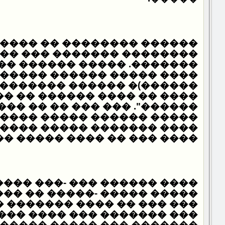
�������� �� ���� ���� ��
������� ��� �� ��������
���� ������ ���� ��� ���
������ ���������: (�����
� ������ ������� ��� ���
��� ������ �� ���: "�����
�� ��� �� �� ���� �� �����
�� ����� ����� ���� ����
� ��� �� ���� ����� ����
� -����� �� ��� ����� ���
���� ������� ���� ������
� ��� ���� ������� �����
� ����� �������� ������