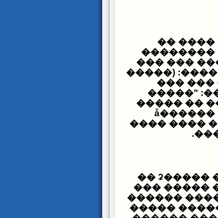
������ 
�������� 
�������. �
���� ����� 
������)
���� �� �
������". �
����� ������ ����� ���� ������ǡ
���� �����
.
���
���� ������ ��� -��� ���� �����ʡ ��
����� ����
��� ��� �� 
��� ������
������� ��