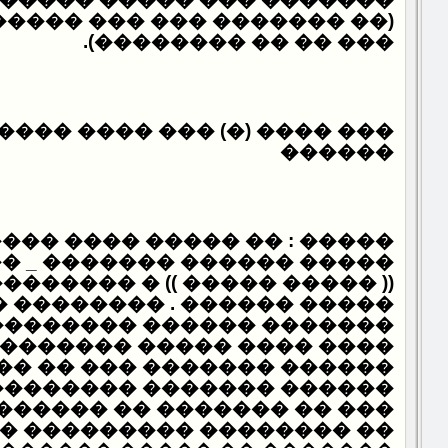
� ��� ��� ����� ��� �����
).
��� �� �� ��������
� (�) ��� ���� ����� �����
������
�� ����� ���� ��������� _
� ������� _ ����� ������
�� )) � �������� ��� ��� ��
�� . �������� ������ ���
���� �������� � ����� ��
���� ��������� �� ������
����� ��� �� �� �� ��� ��
����� ��������� � �����
���� �� ��������� ������
������� ��������� �� ���