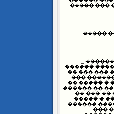
(�� ������
��� ���
����� : 
����� �����
(( ����� ���
����� ����
������� ��
���� ���� �
������ ��
������ ��
��� �� ���
�� �