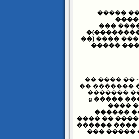
��� �� �
����
�������
������� ��
���� ������
���� ����
�������� -
���� ����� �
���. ��� �
�������ɡ ���
�����
������ �
������� ���
������� ���
����� �� �