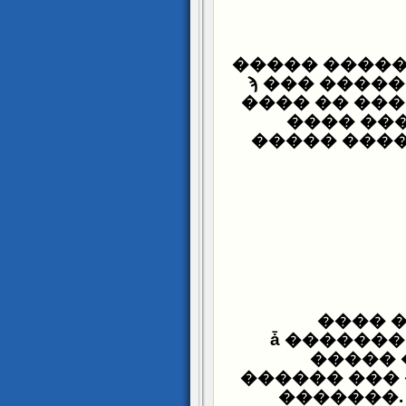
��� �� ��� 
��� ����� �����ϡ ��
���� �� ��
����� ���� ������� ������ϡ ����
������� ���
� : ��
��������� ����ǡ 
����� 
������ ��� 
�������.