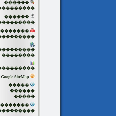
������
���������
������
���������
�������
���������
���������
��������
���������
Google SiteMap
�����
������
�����
��������
���������