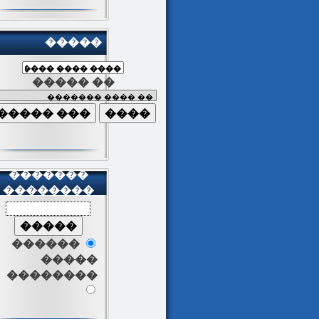
�����
����� ��
�������
��������
������
�����
��������