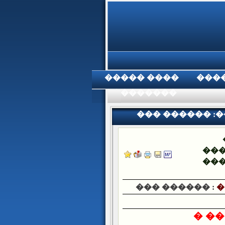
���� �����
���
���������
��� ������ :
��
��
��� ������ :
�
���