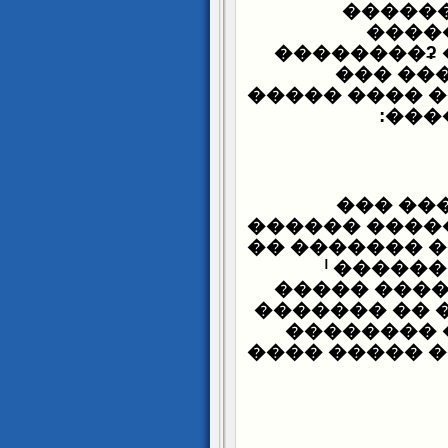
������
����
��������ʡ 
����� ������� ����� �����ϡ ���
�������� ��
:
�� 
����� 
������ ����
���� ����� 
������� �� �������
����� ����
������� �� 
�������� 
���� ����� �