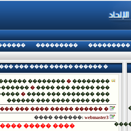
������
���������
���������
���� ��� ���� ����� ������ �
������ ��������
�
��������
�������
�
���� ��� ����� ���
�����
�
���� ��� ������� ���
������ ��� ���� ���� ����
��� ��� ���� ����� ������ �
���� ������:
webmaster3
���
� ����� ������ �