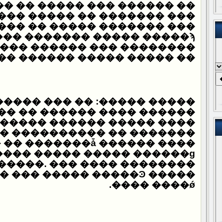
� �� ����� ��� ������ ��
��� ����� �� ������� ���
��� �� ����� ������� ���
� ������ ���� ���� �����
����� ����� ������ �����
�����: �� ��� ������� ���
 ������ �� ������ ������
������ ������ ������� ��
ˡ ������� ���
 �� �������ǡ ������ ����
���� ����� ����� ������ɡ
�����. ��� ���� ��������
� ��� ����� �����Ͽ �����
.
���� ����ǿ