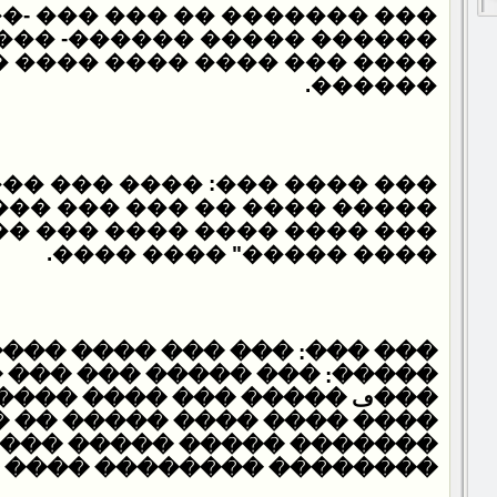
����� �� ��� ��� -���� ��
� ������- ����: ���� ����
�� ���� ���� ���� ������
.
������
� ���: ���� ��� ��� �����
�� ��� ��� ����: "�� �����
� ���� ���� ��� ���� ����
.
���� �����" ���� ����
��� ��� ���� ����� ������
 ����� ��� ��� �� ��� ���
� ��� ���� ���� ���� ���
���� ����� �� �����" ����
�� ����� ����� ���� ����
���� �������� ���� ����