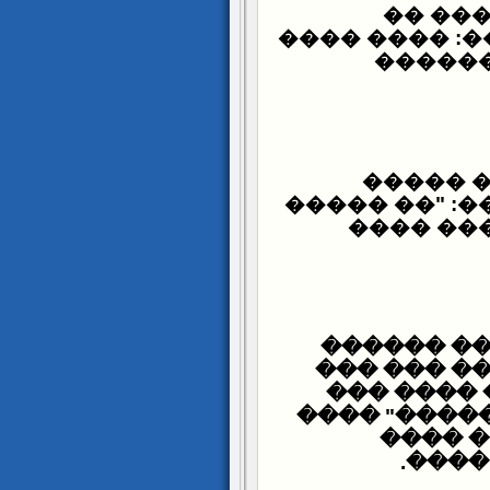
��� ��
������ ����
���� �
��� ���
����� ���� 
��� ���
��� ���: 
�����: ���
���ڡ ����
���� ���� 
�����
.
����