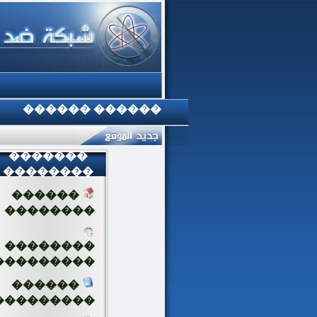
������ ������
�������
��������
������
��������
��������
���������
������
���������