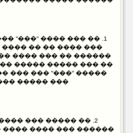
���� "���" ������ ����
 �� �� ���� �� �����
 ��� ���� ������ ����
�" ��� ��� ��� ������
� ����� ����.
��� ��� ������ ����
 ���� ���� ���� �����