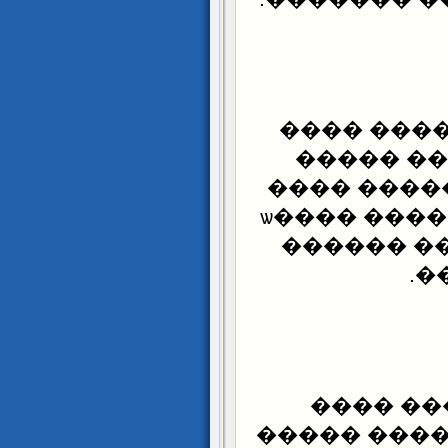
1. �� ��� 
��� ����
������ ��
�� ��� ����� ����� ������ ����ѡ
����� "��
��
2. �� ��
������ ���