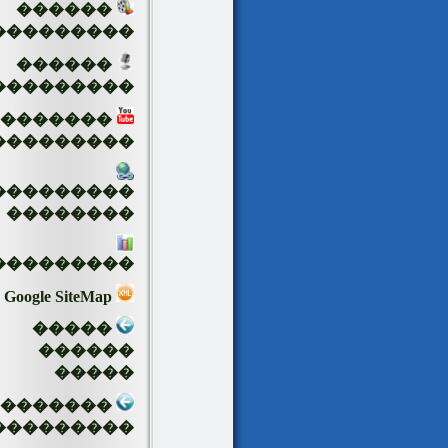
������
���������
������
���������
�������
���������
���������
��������
���������
Google SiteMap
�����
������
�����
��������
���������