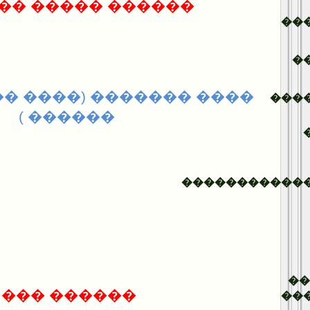
�� ����� ������
��
�
��� (���� �� ��� ����
���
������ )
�����������
�
������ ���:
��