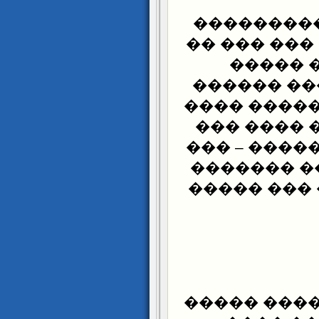
4. �� ���
��� ������
���� �
�������� 
����ǡ ��� ��
���� �� �
���� �����
��� ���� 
�� ����� �
5. ������ 