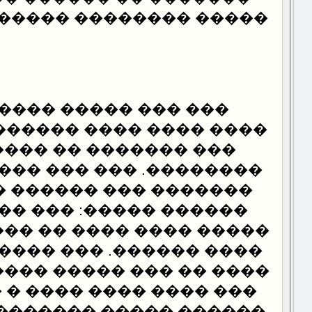
���� ������ �������).
��� ���� ��� �����
���� ������ ����� ���
���� �� ����� �����
��� ��� ���� ����� ��
�� ������ �� ������:
���: ��� ��� �� ����
 ���� �� ����� �� ����
�. ��� ������ ������:
� ����� ������ �� ����
��� ���� � ��� ��� ��
��� �������� �������: