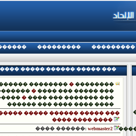
������
���������
���������
����� ����� ������ ����� ���
���� ���� ����
������ ��������
�
��������
�������
�
���� ��� ����� ���
�����
�
���� ��� ������� ���
������ ��� ���� ���� ����
����� ����� ������ ����� ���
���� ���� ����
���� ������:
webmaster2
���