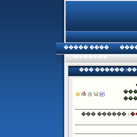
���� �����
���
���������
��� ������ :�
��
��
��� ������ :
�