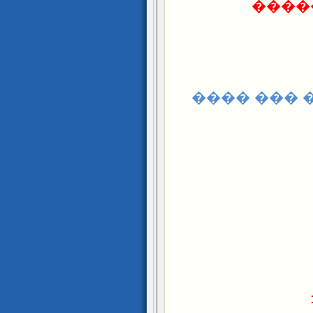
����
���� ����