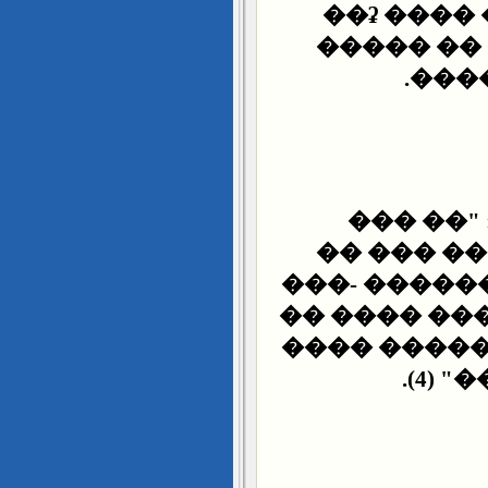
��ʡ ����
����� ��
����
: "�� ��
������� 
������� ��
��� ����� 
����� ����
���