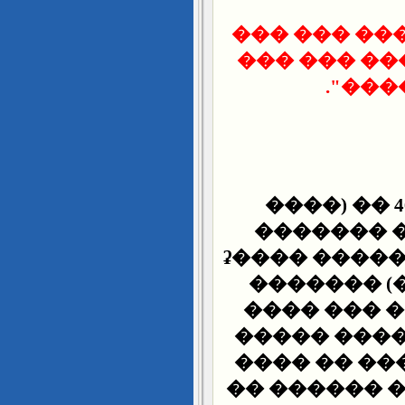
��� ������
��� �� �� 
��� �
"��� ��� ����� ��� 463 �� (����
�������)
1/5/1942� ���� ���� ����� ����� ����ʡ
������� (
���� ��� 
����� ����
���� �� ��
������� �� ��� ���ϡ ��� ��