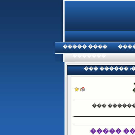
���� �����
���
���������
��� ������ 
��� ������
�������