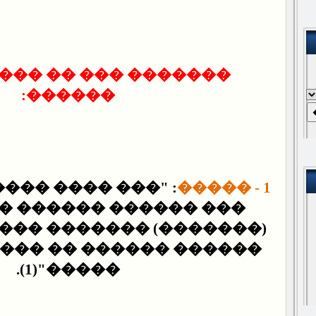
 ��� �� ����� ����
������:
 ���� �� ������
1 - �����
�� ������ �� ������
������� ���� �� ��� ��
���� �� ��� ����� ���
�����"(1).