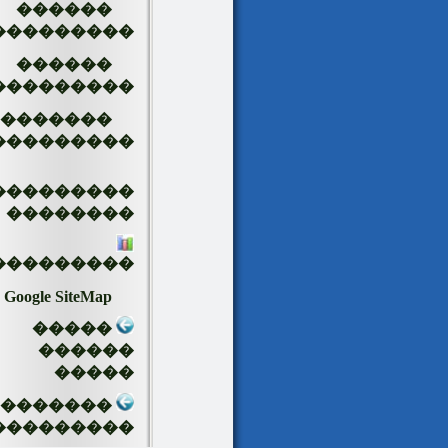
������
���������
������
���������
�������
���������
���������
��������
���������
Google SiteMap
�����
������
�����
��������
���������