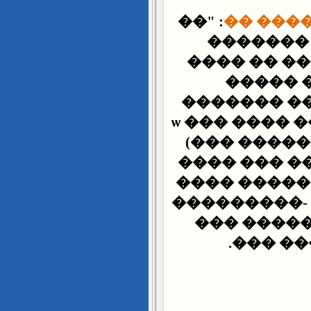
: "��
�������
������� �
�� ���
�������� 
�� ��� �� �����ѡ ���
(��� �����
���� ��� �
���� ������
���������-
��� �����
��� ��