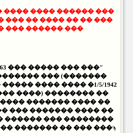
 ���� ���� ��� ��� ���
���� �� ��� ��� ��� ���
����� ��� ����".
 ��� ������� �������
��� ����) �������� ��
����� ������� ���� ��
� ��� ������� ���� ��
� ������ ��� ��������
���� ��