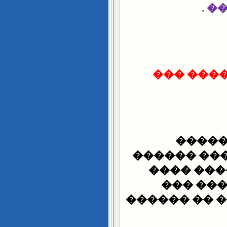
��
�. � . ��
��� �
���������
������ �
������ ����ɡ �
������� ��