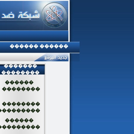
������ ������
�������
��������
������
��������
��������
���������
������
���������