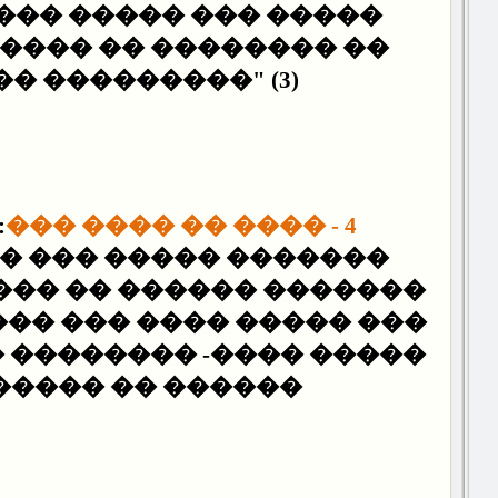
 ��� ����� ��� �����
 ���� �� �������� ��
� ���������" (3).
�
4 - ���� �� ���� ���
����� ��� ��� ��� ��
���� �� �������� -���
���� ��� ����� ���� ��
- �������� ����� ����
��� �� ������" (4).