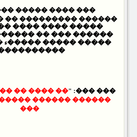
����� ���� ������
��� ���� ����� ���
� �� ������� ������
��� �����ء ����� ���
����������ѡ
 �� ��� �� ���
��� ���: "
���