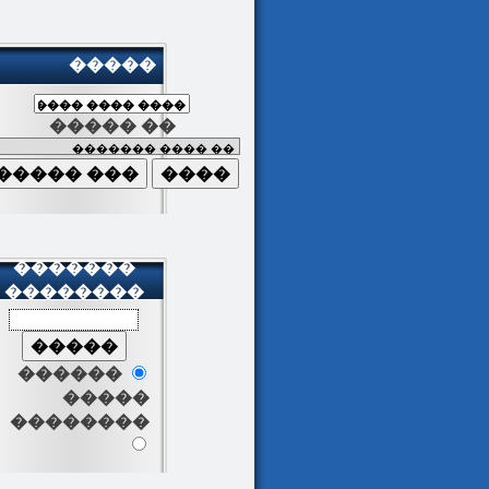
�����
����� ��
�������
��������
������
�����
��������