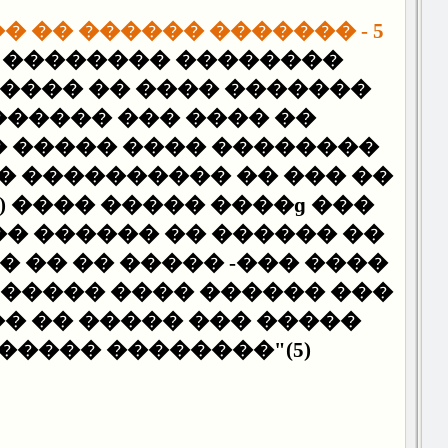
5 - ������� ������ �� ����� ��
� �������� �������
��� �� ������ �� ����
� ��� ������ �����
���� ����� �� �������
 ���� �� �����
) ���� ����� ����ɡ ���
�� ������ �� ������ ��
 �� �� ����� -��� ����
 ����� ���� ������ ���
� �� ����� ��� �����
����� ��������"(5).