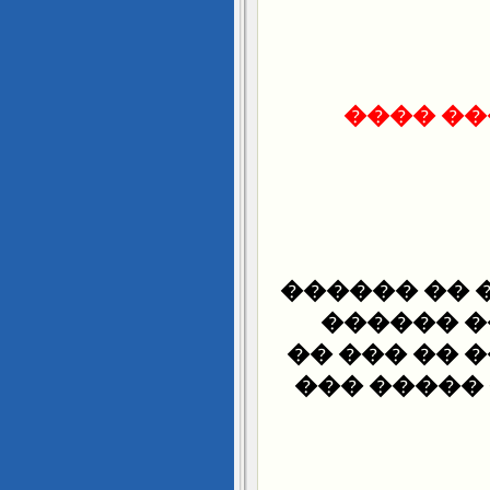
�������
: "��� ����
��� ����
(�������) 
������ ��