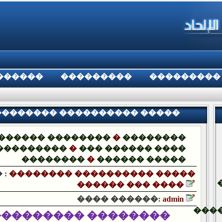
������
���������
���������
:�������� ���������� �����
������ ��� ����
������ ��������
�
��������
���������
�
��� ������ ����
��������
�
������ �����
 :
�������� ���������� �����
������ ��� ����
���� ������:
admin
���
� ���������� �����