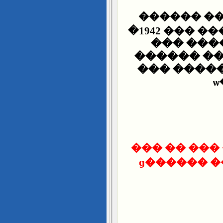
��� ���� 
������ ��������� �� ��� ��� 1942�
����� �
������ ��
����� ��
�� ���� ��
������ ������ ������ ������ɡ