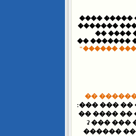
: "�� ����� 
������ ����
��������
�������� ��
������ ���
3 -������ 
� ��� ���� 
"��� ��� �
��ʡ ��� �
������ ��