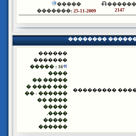
�����
������
2147
�������:
25-11-2009
�������� �����
������
�������
16 : �����
����
����� ��
��� ���� �
�������� ����
������ - ��
���� ��
�����
����.
�����
������