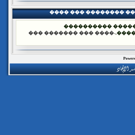
���� ��� �������� �
��� ����: ������
-���� ��� ������� ���
����
Powere