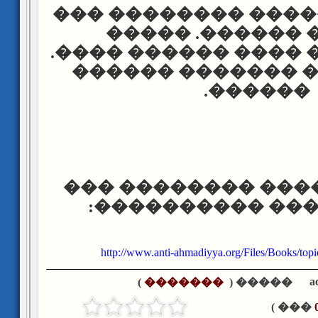
��� �� ������� ��
������ ������.
������� �� ���� ��
��� ����� �����
������.
���� ������� ���
��� ������ ���
http://www.anti-ahmadiyya.org/Files/Books/topic
a
)
�������
����� (
��� )