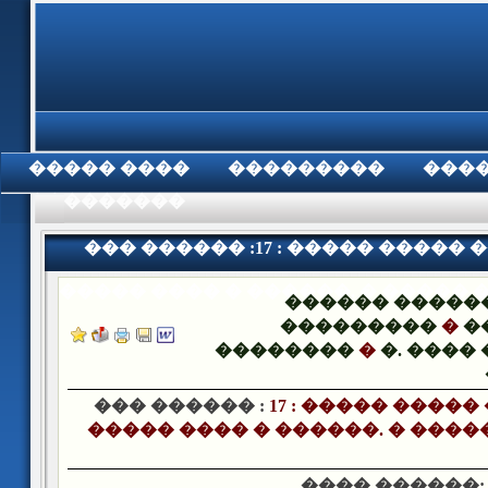
���� �����
���������
���
���������
��� ������ :17 : ����� �����
����� ���� � ������. � ����� 
������ �����
���������
�
�
��������
�
�. ����
��� ������ :
17 : ����� ����
����� ���� � ������. � ����
���� ������: