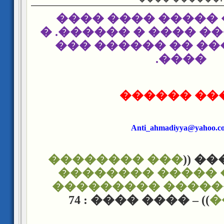
����� ����� ���
����� ����� ���� �
����� ���� �� ��
����.
���� ����
Anti_ahmadiyya@yahoo.c
��� ��������
��� 
������� ����� 
����� ������� �
)) – ���� ���� : 74
�