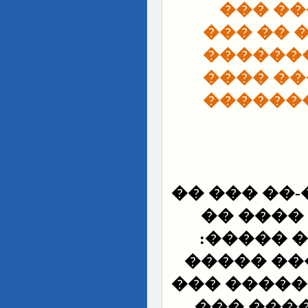
����� 
�������
�������
�������
���� ��
��� �� ��
���� ��
���� ���
���� ���
���� ����
�� ��� �