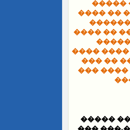
���� �
������ �
���� �
����� ���
�� ��
���������
����� �
��� ����
��
��� ��� 
������� 