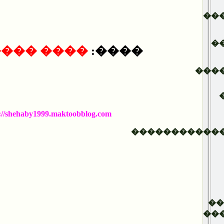
��
�
 �������
����:
���
://shehaby1999.maktoobblog.com
�����������
�
��