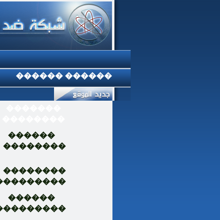
������ ������
�������
��������
������
��������
��������
���������
������
���������