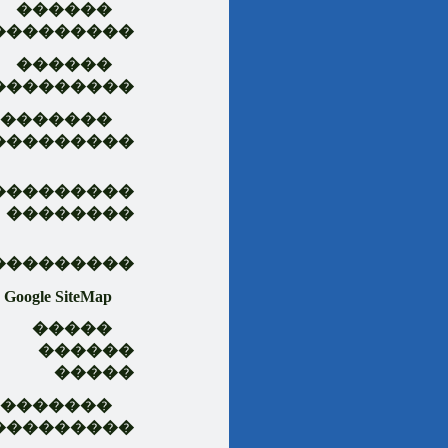
������
���������
������
���������
�������
���������
���������
��������
���������
Google SiteMap
�����
������
�����
��������
���������