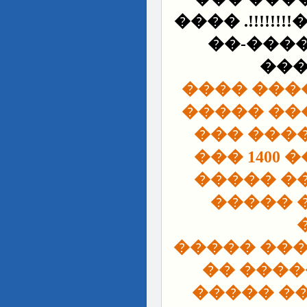
���� ��� ��
���� �
���
��� �� �
��� .... 
�������
��� �� �� �� ���� �� 1400 ���
������ 
������
������� �
�� ����
������ 