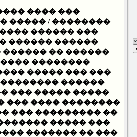
��� ������ ��
� / ����� ��������
���� ����� ����
 ������ �� ����
�� ������ �������
���� ��������.
����� ���� �� ����
 ���������� ����
���� ��� ��������
���� ��� ���������
��� ��� ����� ����
�� ������� ���� ��
����� ������� ����