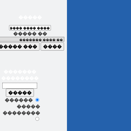
�����
����� ��
�������
��������
������
�����
��������