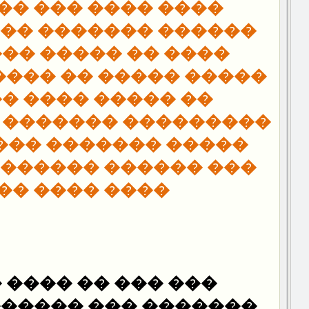
��� ��� �� �����
������ ��� �� ����
� ����� ��������
�� �� ����� �� ����
��� ���� ������
 ������� ���� ����
������ ���� �� ���
�� ������ ���� ���
�� ���� ����
�� ���� �� �����
��� ������-��� ���