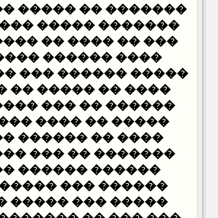
� ����� ��� ������
����� ���� ������
��� �� ����� ��� ��
����� ������� ��
��� ��� ���� ��� ��
 ����� �� ��� ����
�� ��� ����� �����
� ���� ��� ������
� ������ �� �����
 �� ��� ������ ���
 ������ �������
��� �������� ���
�� ����� �������