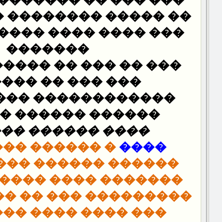
�� ������� �������
 �������� ��������ɿ
 ���� �������� ���
�������
�� �� ������� �� ��
��� �� �������
����� ��� ������
� ������ ������ȿ
������ ��� ���:
�� ���� ����
����
������ ����� ����:
���� ���� �������
 ��� �� ���� �� ���
�� ���� ���� ����