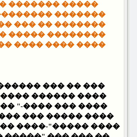
������� ��� ���
 �������� �� ���
 �� ��� ��������
� ����� ��� ����
�� ���� ��������
� ������-�� ��� ��
���� ���� ���� ��
 ����-" ��� �����:
�� ��� ����� �����
�"-���� ������� ���
�� "����� ���� ���