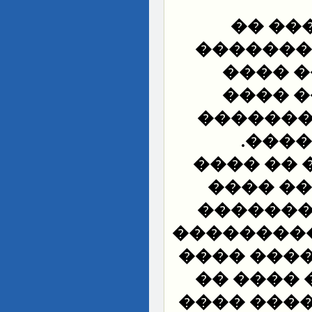
��� �
�������
��� ��
������
������ 
����
��� ��� 
������
����� �
�������� 
�� ������
��� ���
��� �� ��