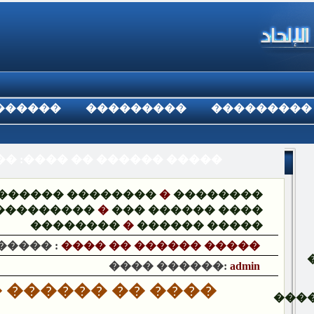
������
���������
���������
� :���� �� ������ �����
������ ��������
�
��������
���������
�
��� ������ ����
��������
�
������ �����
����� :
���� �� ������ �����
���� ������:
admin
�� ������ �����
���