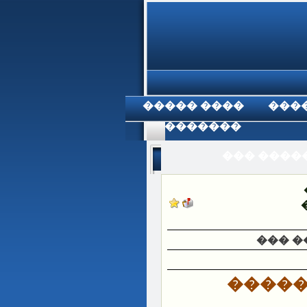
���� �����
���
���������
��� �����
��� �
���� 