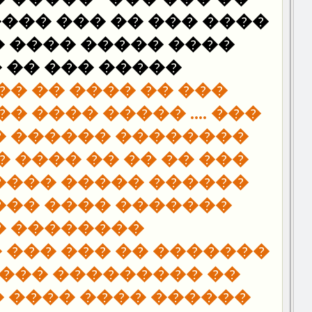
 ��� ����!!!!!!!!. ����
���� ���� ����-��
�� ��� �� ���
��� �� ����� ����
����� ���� ���� �����
� ������ ���� ���
����� ����� �����
� ���� ��� �����
�������� �
� ��� ��� ��� �����
����� ������� ��
���� ���� �� �����