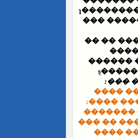
��� ��� 
�� �����
��� ����
��� �� �
��� 
�������
�����
���� 
� ����
������ 
������� 
���������
��� ��