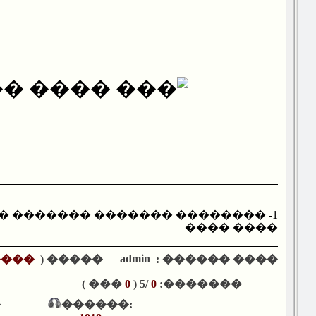
���� ����
admin
����
����� (
���� ������ :
��� )
0
/5 (
0
�������:
�
������: