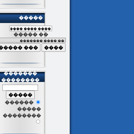
�����
����� ��
�������
��������
������
�����
��������