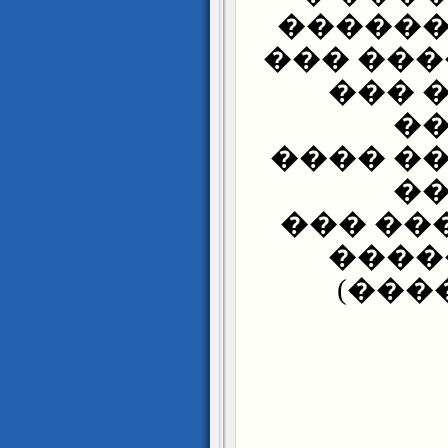
���� �
�������
����
��
������
��
������
����
(���