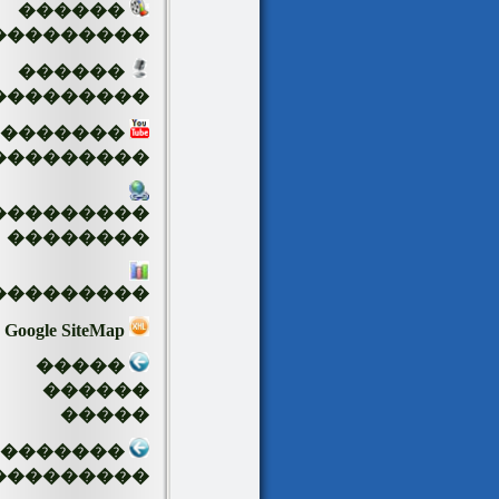
������
���������
������
���������
�������
���������
���������
��������
���������
Google SiteMap
�����
������
�����
��������
���������