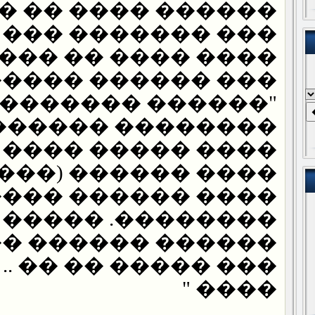
�� ���� �� �����
������� ��� ����
���� �� ���� ���
 ������ ������"�
����� ������� ��
����� ���������
� ����� ���� ���
����� (���� ����)
��� ������ ����
������. ����� ��
�� ������ �����
����� �� �� .. ���
���� "