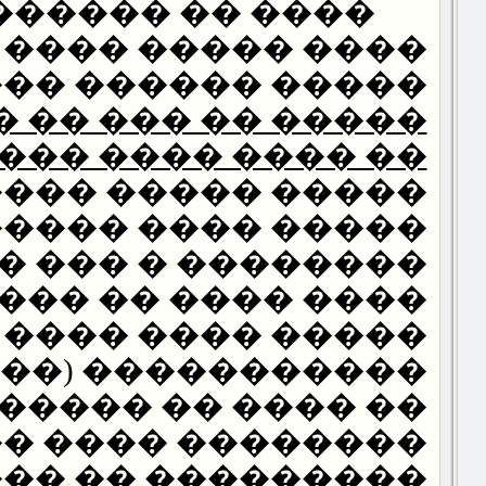
� �� ������ ��
����� ���� � ���
� ������ ��� ���̡
� ��� �� �������
�� ���� ���� ���
� ����� ���� ���
���� ����� �����
� � ��� �� �����
�� ���� �� �����
� ���� ���� ����
���� (���� ����)
�� ���� �� �����
��� ���� ������
���� �� ������ �