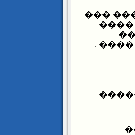
���� �
����
��
�����
����
"