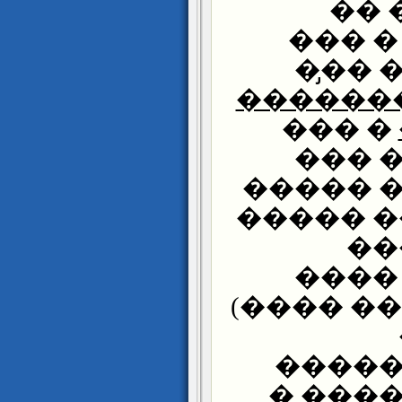
���
���� 
����
����� �
� ���
����
����� 
�������
��
����
�������
�����
�����