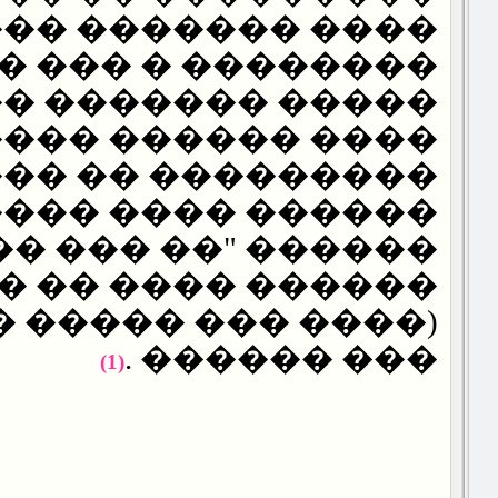
������ ��������
� � ��� ���� ���
� ������� �� ���
�� ������ �����
��� �� ���� ����
���� ���� �����
 "�� ��� ���� ���
�� ���� �� �����
� ��� ����� ����)
��� ������ .
(1)