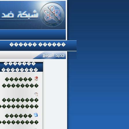
������ ������
�������
��������
������
��������
��������
���������
������
���������