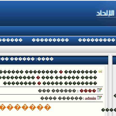
������
���������
���������
�� ������ :����
������ ��������
�
��������
���������
�
��� ������ ����
��������
�
����� ��������
��� ������ :
����
���� ������:
admin
�������
���