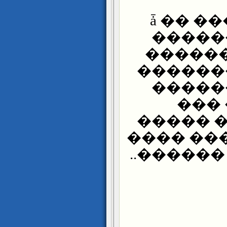
������� �����ǡ �� ��
�����
������
������
�����
��� 
����� 
���� ���
����� �