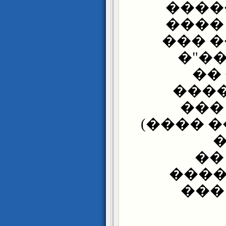
����
��� 
���� 
���
"�
���
���
���� �
�
��
����
��� 