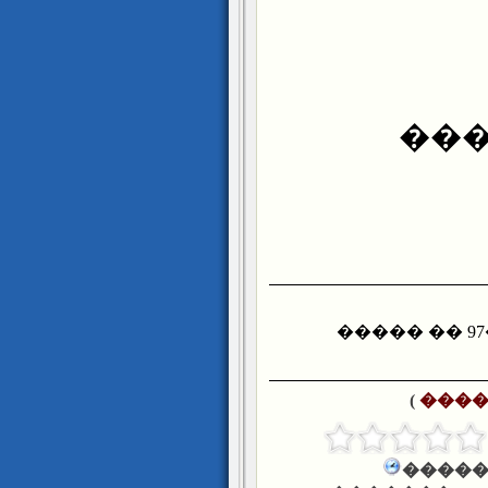
1- �������� ������� ������� �97 �� �����
)
���
����