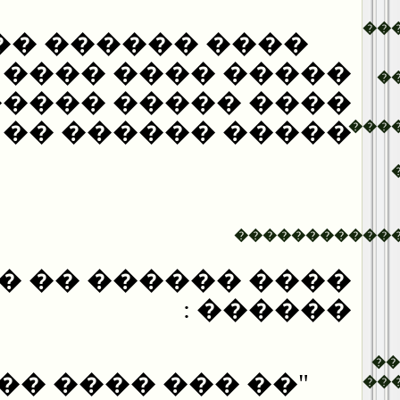
��
����� ���� ���
� ���� ���� ����
�
�� ����� ������
 ������ �� ���� .
���
�����������
 ������ �� �����
������ :
�
�� ��� ���� ���
��