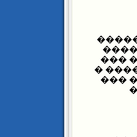
����
����
����
����(
����
�