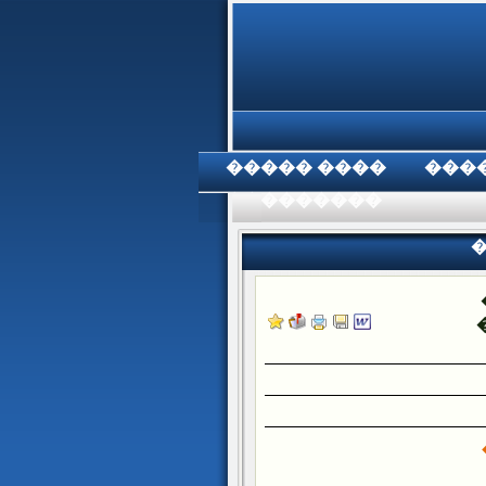
���� �����
���
���������
�