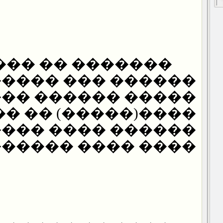
��� �� �������
�� ��� ��������
� ������ ��� ���
�����) �� ����� �
�� ���� ���� ���
��� ���� ������