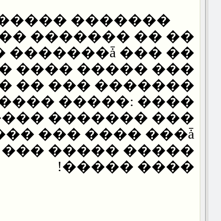
�� ������� �� ��
 �������ǡ ��� ��
� ���� ����� ���
� �� ��� �������
���� �����: ����
���� ������� ���
�� ��� ���� ���ǡ
���� ��� ������..
���� �����!