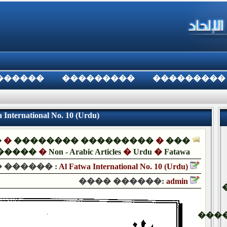
������
���������
���������
rnational No. 10 (Urdu)
�
�
�������� ���������
�
���
�����
�
Non - Arabic Articles
�
Urdu
�
Fatawa
 ������ :
Al Fatwa International No. 10 (Urdu)
���� ������:
admin
���