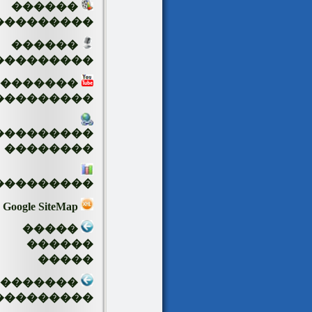
������
���������
������
���������
�������
���������
���������
��������
���������
Google SiteMap
�����
������
�����
��������
���������