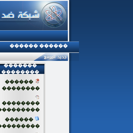
������ ������
�������
��������
������
��������
��������
���������
������
���������