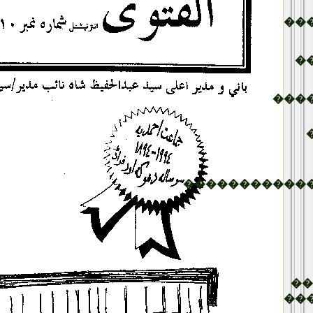
��
�
���
�����������
�
��