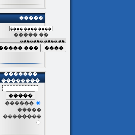
�����
����� ��
�������
��������
������
�����
��������