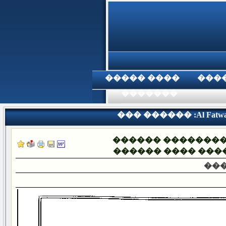
���� �����
���
���������
��� ������ :Al Fatwa Inte
������ �������
������ ���� ���
���