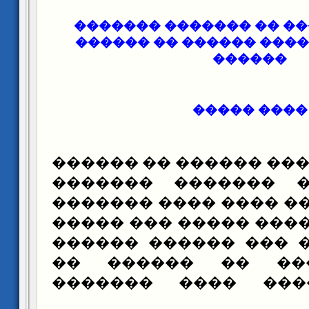
��� ��� ����� �� ����
������ ������� �����
������
���� �����
����� ����� ������ 
��� ������ �����
������� ���� ���� �
������� ������ ����
��� �� ���� ��� ��
������� ��� �� 
������� ���� ���