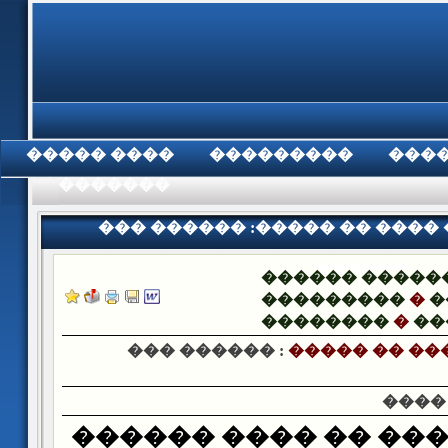
���� �����
���������
���
���������
��� ������ :����� �� ����
������
������ �����
���������
�
�
��������
�
��
��� ������ :
����� �� ��
����
�� ��� ������ �� �