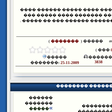
(�������� : 47) ��� ���� ����� ������ ��
����� ��� ����� ������� �
���� ��� ��� ������� ������
a
)
�������
����� (
��� )
�����
������
3838
�������:
25-11-2009
�������� �����
������
�������
�������
�����
��������