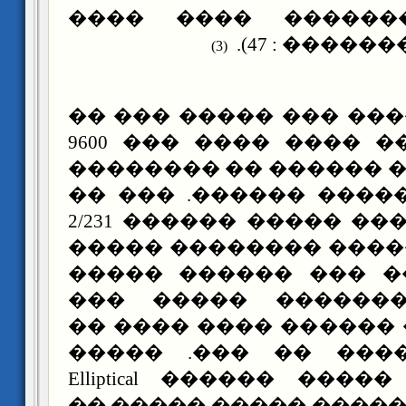
������� ������� 
(�������� : 
)
3
(
������ ���� ��� ���
4/1 365 ��� ��� ���� ���� ��� 9600
����� �� ��� ������ 
�� ����� ������ ���
�� �� ��� ���� ����� ������ 2/231
���� �� ������� ���
��� ������� ��� ��
������� ��������
���� �� ��� ������ �
������ ������ �� 
Elliptical
����� ��� ���
����� ���� ����� ���