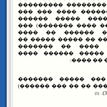
��������� ��������
������ �������� ��
������ ������ ��
������ (���� ���� �
����� ���� �����
������ ����� �� ���
������ �� ���� �
������ �� ����� �
���� ���
��� ���� ��� ����
(
������ ������ �� ��
(1)