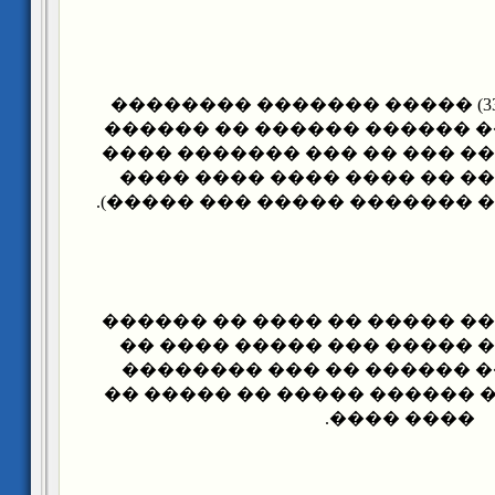
(�������� : 33) ����� ������� ��������
��� ���� ����� ������ ���
���� �� ������� ��� �� ��
�� ����� ����� �� ���� �
����� �� (����� ������� ��
(�� : 40) �� ����� ����� �� ���� 
����� �� ���� ����� ��� 
���� ��� ���� ������ �� 
������ ������ ������ ����
���� ����.