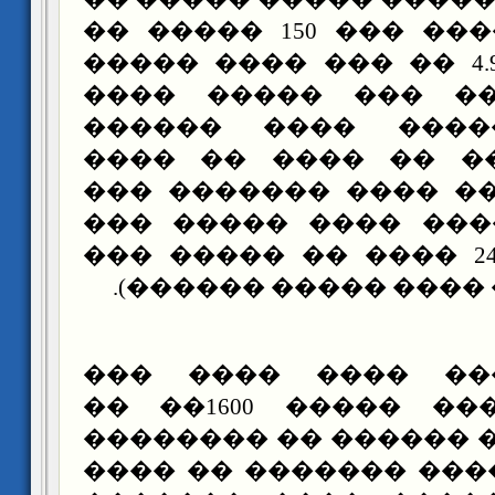
����� ������� ��� 150 ����� ��
������ 4.991000 �� ��� ���� �����
����� ����� ��� 
������ ������ ��
������ ���� �� ��
���� ���� �� ���� 
�� ����� ���� ����
������ �� 24 ���� �� ����� ���
����� (�� �� ���� ��
����� ��� ���� �
������ ����� ����� 1600�� ��
������ ���� ������ 
�� ����� ����� ����