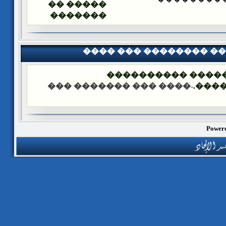
����� ��
�������
���� ��� �������� �
��� ����: ������
-���� ��� ������� ���
����
Powere