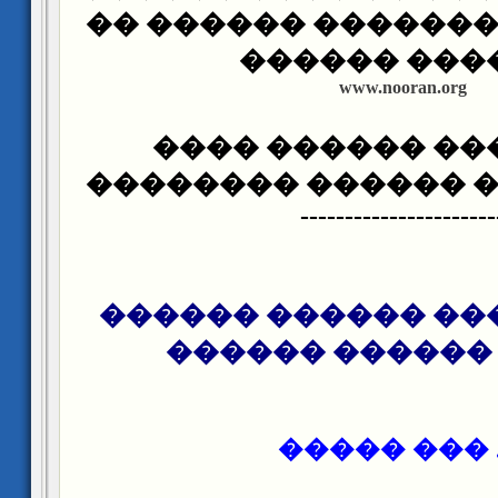
�������� �������
������ ���
www.nooran.org
����� ��� ����
������� �� �����
----------------------
����� ����� ����
�� ������ ���
�. ��� ���