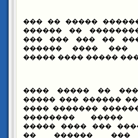
������ ������ ����
������� ���������
������ ����� �� �
����� ��� ��� ��
������ ������ �����
�� ������� �� ���
����� ������ �����
�� ���� �������� �
����� �� �����
������� ����� ��� 
�������� ��� �