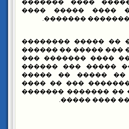
����� �� ����� ��
����� ���� ���� 
������ �� ������
�������� �� ����� 
������ ���� ��� ����
��� �� ����� ���� 
������� ��� ����� 
����� ��� �� ����
���� ��� �������� 
��� �� ���� �� ����
���� ����� ��