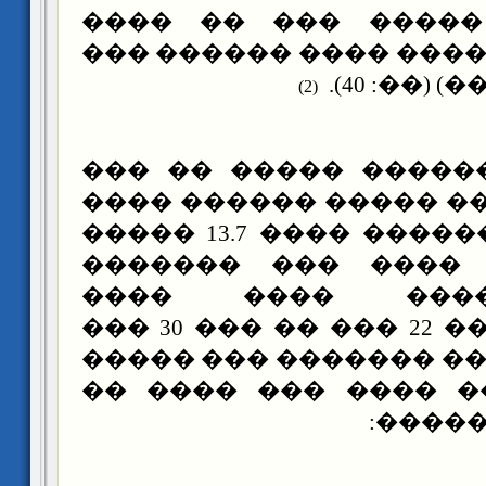
�� ����� ����� ��
����� ��� ����� ����
(��: 40).
(
��
(2)
����� ������� ����
����� ������ ����� 
���� ���� ������ ���� 13.7 �����
��� ����� ���� �
����� ����� �
��������� �� 22 ��� �� ��� 30 ���
�� �� ������� ������
���� ������ ���� �
�����