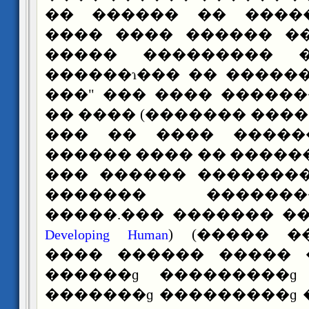
�� ������ �� �����
���� ���� ������ �
����� ��������� 
������ɿ��� �� ������
���" ��� ���� �����
�� ���� (������� ����
��� �� ���� �����
������ ���� �� �����
��� ������ �������
������� ������
�����.��� ������� �
)
(����� ��
Developing Human
���� ������ ����� 
������ɡ ���������ɡ
�������ɡ ���������ɡ