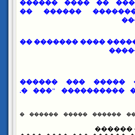
�� ��� ������ �� �
�������� �������
��
����� ��� ������ ���
����
���� ����� ����� 
�������� �� �������
���� ��� ������ ������ 
���� �