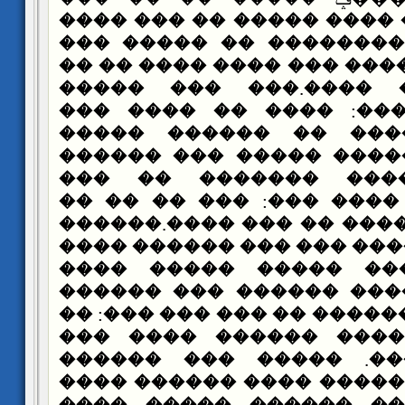
������ ����� ���� ����
��� �� ��� ��������� 
������ ���� ���� ��� ��
������ ���� ����.��
�������� �����: ����
������� ������ �� �
������ �� ������ ����
�������� ����� ���
������ ���� ���� ���:
���� ���� ������ �� ��
���� ���������� ��� ��
���� �� ����� �����
������ �� ����� �����
������ ��� ������� �� �
������ �� ����� ���
������ ������. ����
���� ��� ��� ����� ���