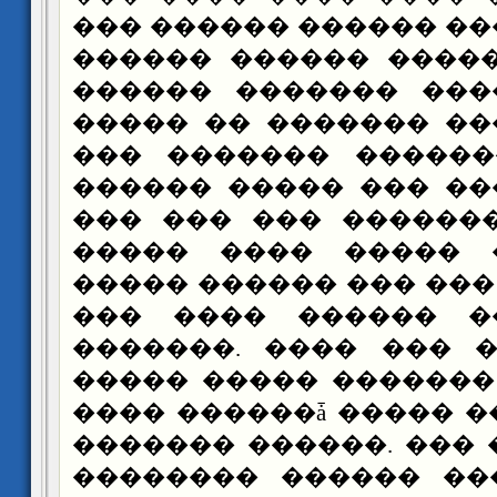
��� ������ ������ �
������ ������ ����
������ ������� ���
����� �� ������� ��
��� ������� ������
������ ����� ��� ��
��� ��� ��� ������
����� ���� ����� 
����� ������ ��� ��� 
��� ���� ������ �
�������. ���� ��� 
����� ����� �������
���� ������ǡ ����� 
������� ������. ���
�������� ������ ��