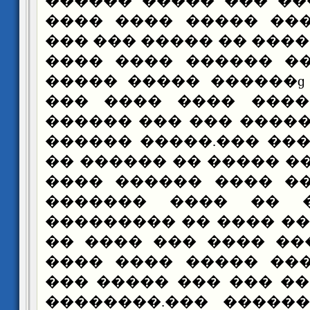
������ ����� ��� ��
���� ���� ����� ��
��� ��� ����� �� ����
���� ���� ������ �
����� ����� ������ɡ
��� ���� ���� ����
������ ��� ��� ����
������ �����.��� ��
�� ������ �� ����� �
���� ������ ���� �
������� ���� �� 
��������� �� ���� ��
�� ���� ��� ���� ��
���� ���� ����� ��
��� ����� ��� ��� �
��������.��� �����