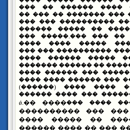
���� �� ����� �����
���� ������ ���� ��
������ ����� ��� ����
���������.���� ������
����� �� ������ �� 
���� ������ �� ��� �
������ �� ��� ����
�������. ��� ��� �����
�� ������ �� ����� 
������ ��� ������ �� �
��� �� ��� ������ ���
������� ����� ��� ���
�������.����� ���� �
���� ����� ������ ���
��� ���� ���� ���� ���ǿ.�� ����
���������� ��� ���
���� ����� �� ���
������ ���� �� ��� �