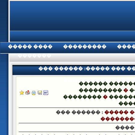
���� �����
���������
���
���������
��� ������ :����� ��� ��
���������� ''��� �.
������ �����
���������
�
�
��������
�
�����
���
��� ������ :
����� ��
���������
����