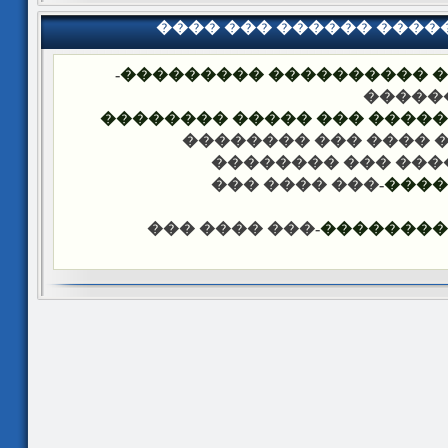
���� ��� ������ ���
-
�������� �� ��� ������
��� �
���� ����� �������� ��� 
-��� ���� ��� �����
-��� ���� ��� ���
-��� ���� ���
����
-��� ���� ���
������ �