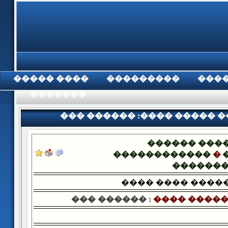
���� �����
���������
���
���������
��� ������ :���� ����� 
������ ���
������������
�
������
���� ���� ����
��� ������ :
���� �����