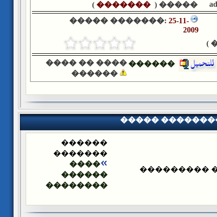
a
)
�������
����� (
����� �������:
25-11-
2009
�
���� �� ����
������
������
����� �������
������
�������
����
����� ����
������
��������