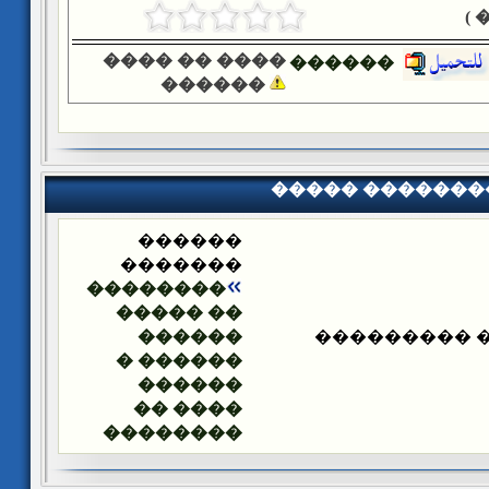
�
���� �� ����
������
������
����� �������
������
�������
��������
�� �����
������
����� ����
������ �
������
���� ��
��������