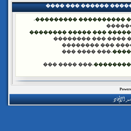
���� ��� ������ ���
-
�������� �� ��� ������
��� �
���� ����� �������� ��� 
-��� ���� ��� �����
-��� ���� ��� ���
-��� ���� ���
����
-��� ���� ���
������ �
Powere