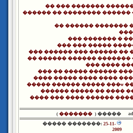
�� ��� ������� ������
������ �� �������� ������
�� ������ ������� 
���
��� ������� � ��
��� ��� ����� ���
��� ������ ��� ������ �� �
�� ������ ������ �������
��� ���� ��
��� �� ����� ������ ���
���� ����� ���� ���� ���
����� ������ ����� ���ѡ �
������ ����� �� ���� �
���� ��� ���� ������ ����
a
)
�������
����� (
����� �������:
25-11-
2009