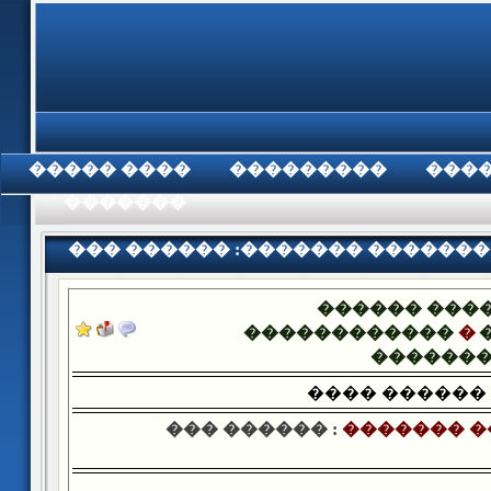
���� �����
���������
���
���������
��� ������ :������� �������
������ ���
������������
�
������
���� ������
��� ������ :
������� �