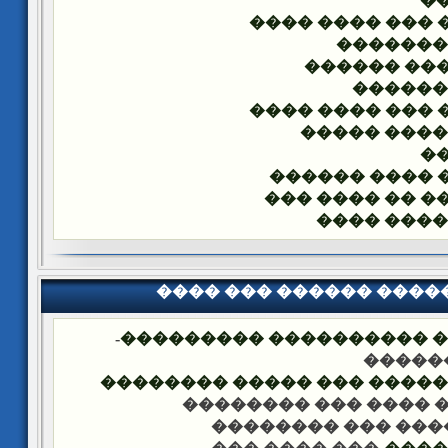
�
���� ��� ���� 
���� ��
������� �
���� �
���� ��� ���� 
���� ���� 
�
���� ���� ��
������ �� ���
���� ����
���� ��� ������ ���
-
�������� �� ��� ������
��� �
���� ����� �������� ��� 
-��� ���� ��� �����
-��� ���� ��� ���