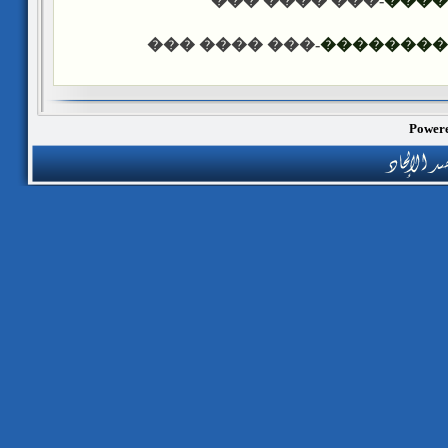
-��� ���� ���
����
-��� ���� ���
������ �
Powere