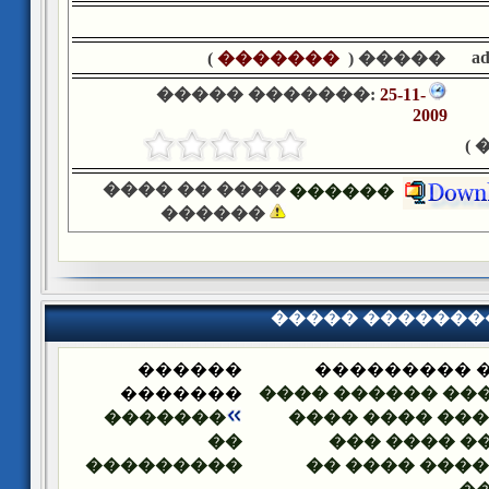
a
)
�������
����� (
����� �������:
25-11-
2009
�
���� �� ����
������
������
����� �������
������
����� ����
�������
������ ������ 
�������
��� ���� ����
��
����� ����
���������
���� ���� ��