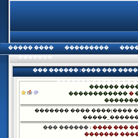
���� �����
���������
���
���������
��� ������ :���� ��� ����
������� �������� 
������ ���
������������
�
������
������� ���� ����(���� 
�����_������
��� ������ :
���� ��� ��
������� ���