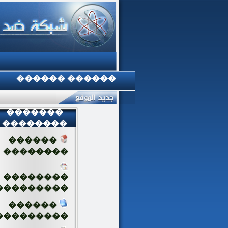
������ ������
�������
��������
������
��������
��������
���������
������
���������