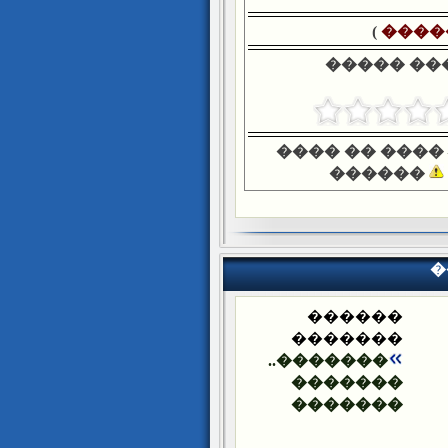
)
����
����� ��
���� �� ����
������
�
������
�������
�������..
�������
�������