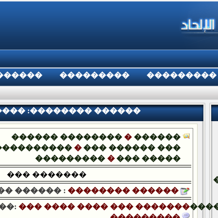
������
���������
���������
���� :�������� ������
������ ��������
�
������
����������
�
��� ������ ���
���������
�
��� �����
��� �������
�� ������ :
�������� ������
��:
��� ���� ���� ��� �������
���
���������