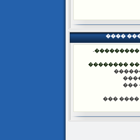
���� ��
-
�������� 
���� ����� 
-��� �
-���
-���
-��� ���