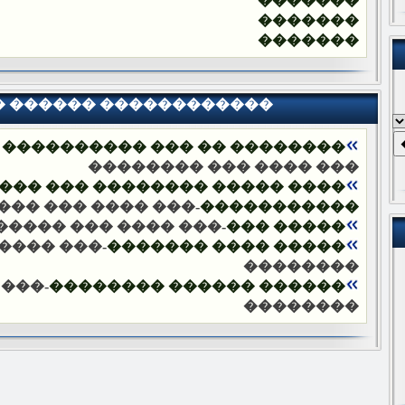
�������
�������
�������
� ������ ������������
�� ��� ���������� ���������
��� ���� ��� ��������
�������� ��� ����� ��������
��� ��� ��������
�����������
 ���� ��� ��������
����� ���
 ���� ���
����� ���� �������
��������
� ���
������ ������ ��������
��������