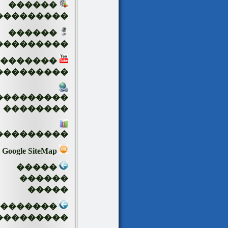
������
���������
������
���������
�������
���������
���������
��������
���������
Google SiteMap
�����
������
�����
��������
���������