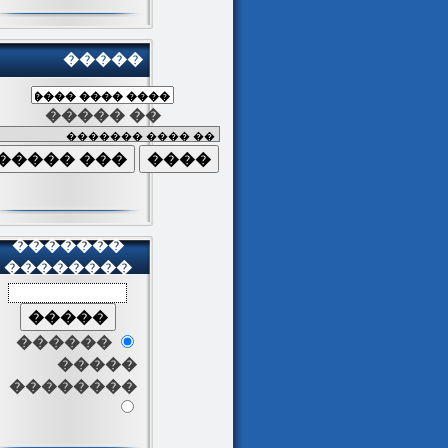
�����
����� ��
�������
��������
������
�����
��������