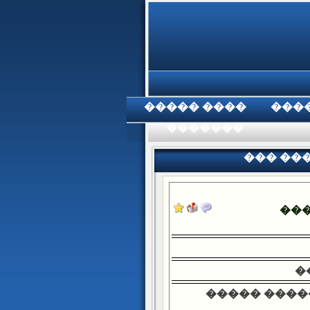
���� �����
���
���������
��� ��
��
�
����� ����