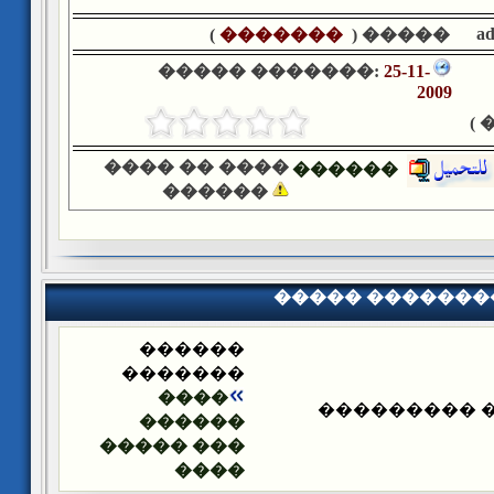
a
)
�������
����� (
����� �������:
25-11-
2009
�
���� �� ����
������
������
����� �������
������
�������
����
����� ����
������
��� �����
����