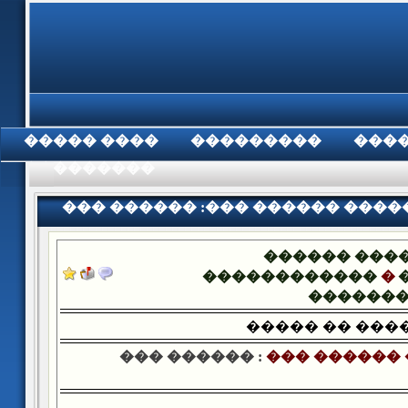
���� �����
���������
���
���������
��� ������ :��� ������ ����
������ ���
������������
�
������
����� �� ���
��� ������ :
��� ������