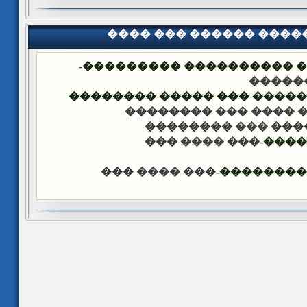
���� ��� ������ ���
-
�������� �� ��� ������
��� �
���� ����� �������� ��� 
-��� ���� ��� �����
-��� ���� ��� ���
-��� ���� ���
����
-��� ���� ���
������ �