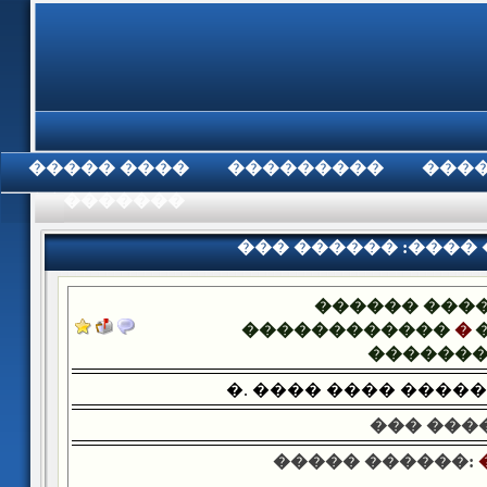
���� �����
���������
���
���������
��� ������ :����
������ ���
������������
�
������
�. ���� ���� ����
��� ����
����� ������: