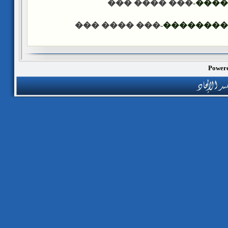
-��� ���� ���
����
-��� ���� ���
������ �
Powere