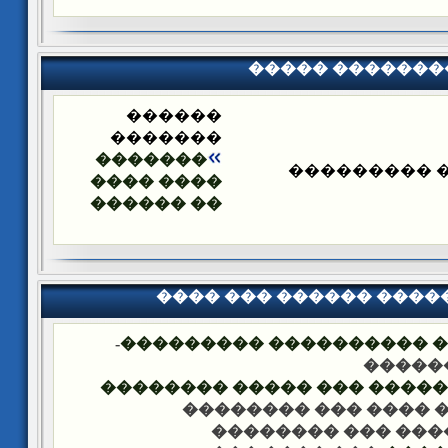
����� �������
������
�������
�������
����� ����
���� ����
�� ������
���� ��� ������ ���
-
�������� �� ��� ������
��� �
���� ����� �������� ��� 
-��� ���� ��� �����
-��� ���� ��� ���