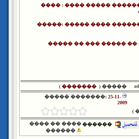
���� : ���� ����� ����
�����: ����� ���� �����
����� ��
���
����� �� 
a
)
�������
����� (
����� �������:
25-11-
2009
�
���� �� ����
������
������