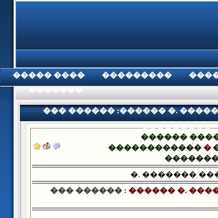
���� �����
���������
���
���������
��� ������ :������ �. ����
���������
������ ���
������������
�
������
�. ������� ��
��� ������ :
������ �. ���