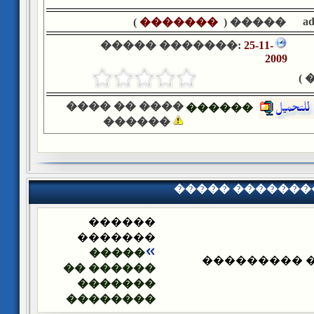
a
)
�������
����� (
����� �������:
25-11-
2009
�
���� �� ����
������
������
����� �������
������
�������
�����
����� ����
������ ��
�������
��������