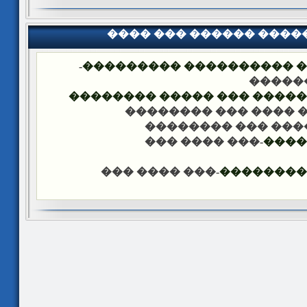
���� ��� ������ ���
-
�������� �� ��� ������
��� �
���� ����� �������� ��� 
-��� ���� ��� �����
-��� ���� ��� ���
-��� ���� ���
����
-��� ���� ���
������ �