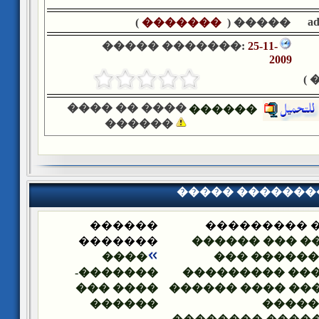
a
)
�������
����� (
����� �������:
25-11-
2009
�
���� �� ����
������
������
����� �������
������
����� ����
�������
����� ��� ��
����
���� �����
�������-
������� ����
���� ���
������ ���� ��
������
�� ��