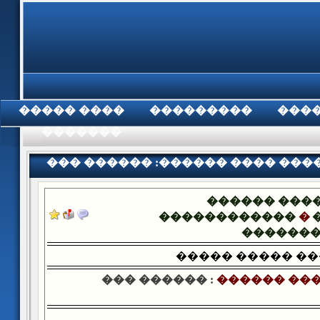
���� �����
���������
���
���������
��� ������ :������ ���� ���
������ ���
������������
�
������
����� ����� �
��� ������ :
������ ���