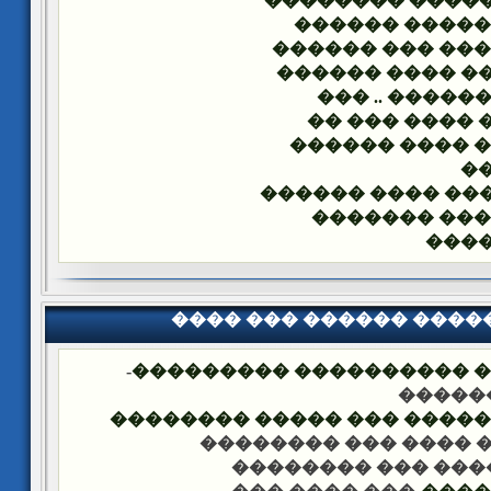
�������� ����
��� ������ �
��� ���� ��� �
������ ���� �
��� ������ .
����� ���� �
���� � ���� �
�
������ ���� ��
�� ����� ��
���
���� ��� ������ ���
-
�������� �� ��� ������
��� �
���� ����� �������� ��� 
-��� ���� ��� �����
-��� ���� ��� ���