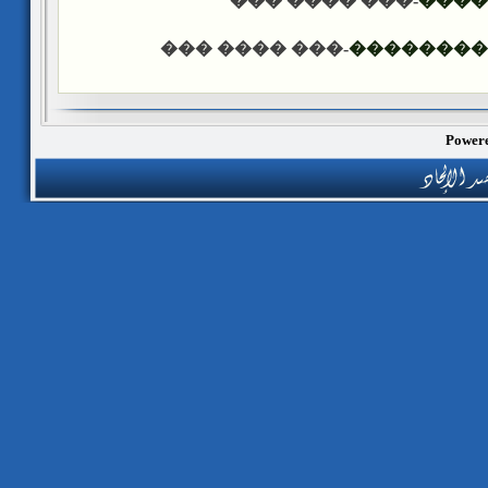
-��� ���� ���
����
-��� ���� ���
������ �
Powere