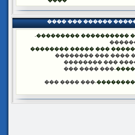
����
���� ��� ������ ���
-
�������� �� ��� ������
��� �
���� ����� �������� ��� 
-��� ���� ��� �����
-��� ���� ��� ���
-��� ���� ���
����
-��� ���� ���
������ �