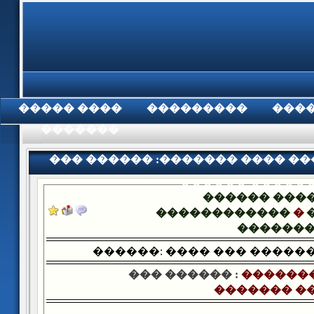
���� �����
���������
���
���������
��� ������ :������� ���� �
������ �����
������ ���
������������
�
������
������: ���� ��� ������
��� ������ :
�������
������� �