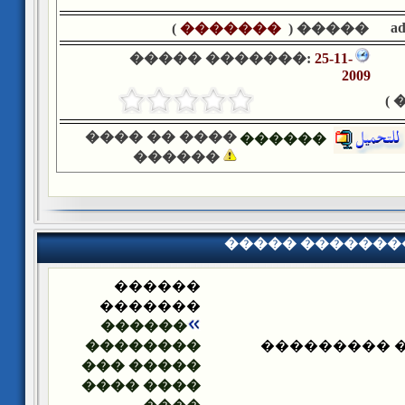
a
)
�������
����� (
����� �������:
25-11-
2009
�
���� �� ����
������
������
����� �������
������
�������
������
��������
����� ����
����� ���
���� ����