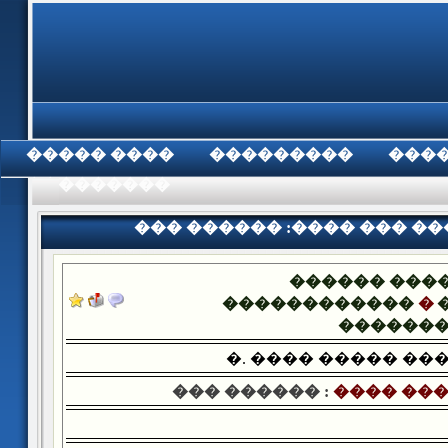
���� �����
���������
���
���������
��� ������ :���� ��� �
������ ���
������������
�
������
�. ���� ����� ��
��� ������ :
���� ���