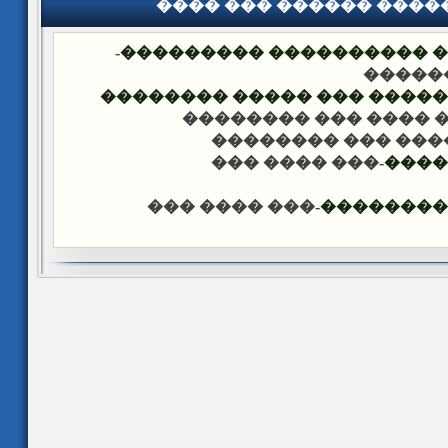
���� ��� ������ ���
-
�������� �� ��� ������
��� �
���� ����� �������� ��� 
-��� ���� ��� �����
-��� ���� ��� ���
-��� ���� ���
����
-��� ���� ���
������ �