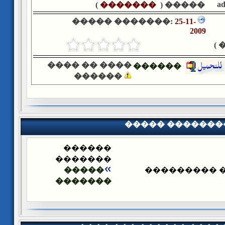
a
)
�������
����� (
����� �������:
25-11-
2009
�
���� �� ����
������
������
����� �������
������
�������
�����
����� ����
�������