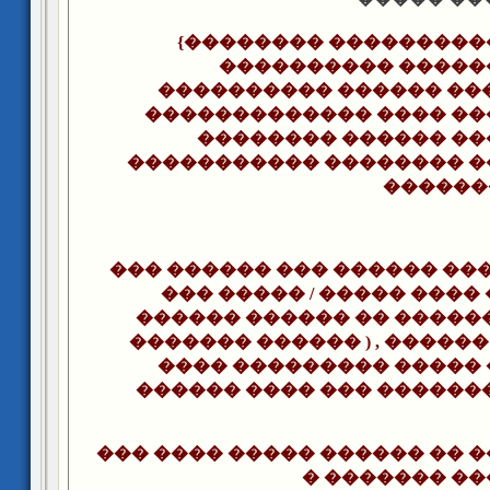
{�������� ���������
���������� �����
���������� ������ ��
������������� ���� ��
�������� ������ ��
����������� �������� �
�������
��� ������ ��� ������ ���
��� ����� / ����� ���� 
������ ������ �� �����
������� ������ ) , ������
���� ��������� �����
������ ���� ��� ������� –
��� ���� ����� ������ �� 
� ������� �