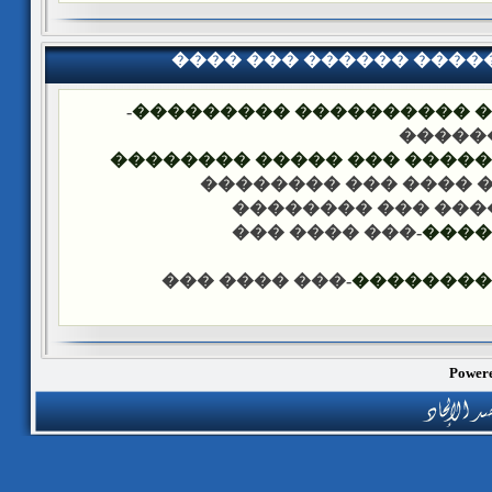
���� ��� ������ ���
-
�������� �� ��� ������
��� �
���� ����� �������� ��� 
-��� ���� ��� �����
-��� ���� ��� ���
-��� ���� ���
����
-��� ���� ���
������ �
Powere