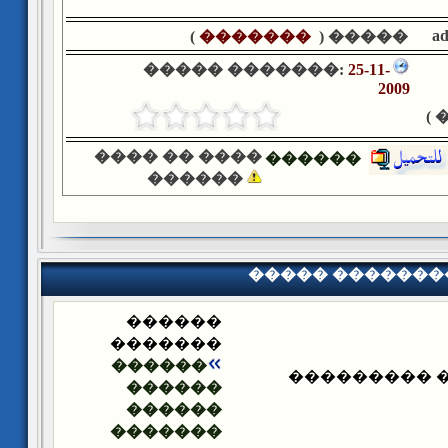
a
)
�������
����� (
����� �������:
25-11-
2009
�
���� �� ����
������
������
����� �������
������
�������
������
����� ����
������
������
�������