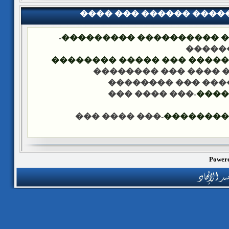
���� ��� ������ ���
-
�������� �� ��� ������
��� �
���� ����� �������� ��� 
-��� ���� ��� �����
-��� ���� ��� ���
-��� ���� ���
����
-��� ���� ���
������ �
Powere