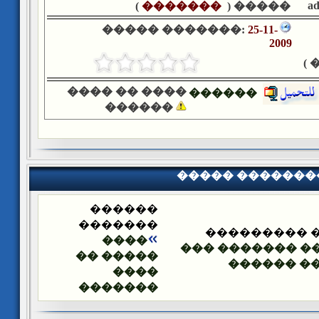
a
)
�������
����� (
����� �������:
25-11-
2009
�
���� �� ����
������
������
����� �������
������
�������
����� ����
����
����� �������
����� ��
������ �
����
�������