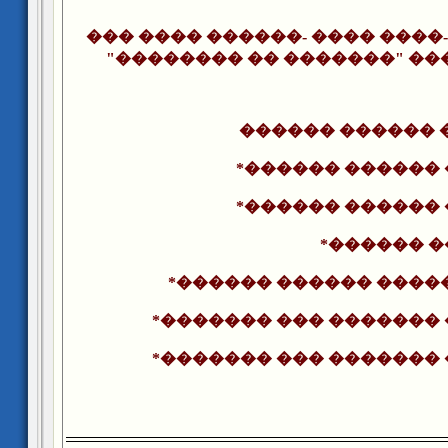
��� ���� ������- ���� ����
"�������� �� �������" ��
������ ������ 
*������ ������
*������ ������
*������ 
*������ ������ ����
*������� ��� �������
*������� ��� �������