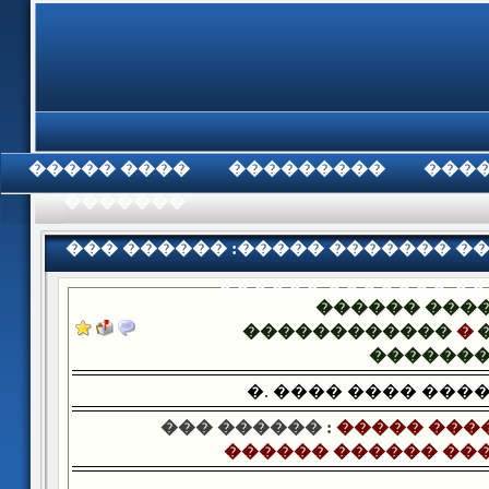
���� �����
���������
���
���������
��� ������ :����� ������� �
������ ������� �
������ ���
������������
�
������
�. ���� ���� ���
��� ������ :
����� ���
������ ������ ��