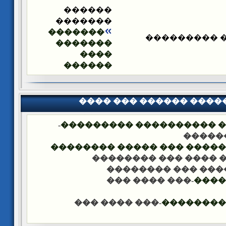
������
�������
�������
����� ����
�������
����
������
���� ��� ������ ���
-
�������� �� ��� ������
��� �
���� ����� �������� ��� 
-��� ���� ��� �����
-��� ���� ��� ���
-��� ���� ���
����
-��� ���� ���
������ �