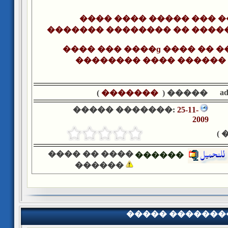
���� ���� ����� ��� 
������� �������� �� ����
���� ��� ����ɡ ���� �� 
�������� ���� ������ 
a
)
�������
����� (
����� �������:
25-11-
2009
�
���� �� ����
������
������
����� �������