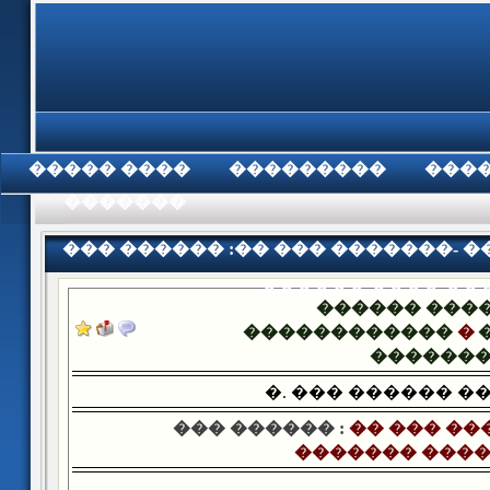
���� �����
���������
���
���������
��� ������ :�� ��� �������- 
������ ���� ��
������ ���
������������
�
������
�. ��� ������ �
��� ������ :
�� ��� ��
������� ����