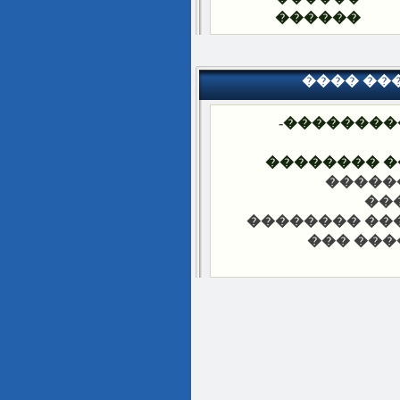
������
���� ��
-
��������
���� �����
-��� �
-�
-��� ���� ��
-��� ��