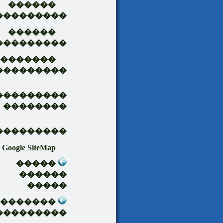
������
���������
������
���������
�������
���������
���������
��������
���������
Google SiteMap
�����
������
�����
��������
���������