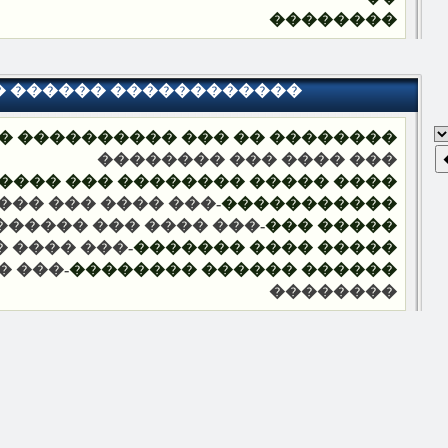
��������
� ������ ������������
 �� ��� ���������� ���������
��� ���� ��� ��������
 �������� ��� ����� ��������
��� ��� ��������
�����������
�� ���� ��� ��������
����� ���
� ��������
����� ���� �������
�� ���
������ ������ ��������
��������