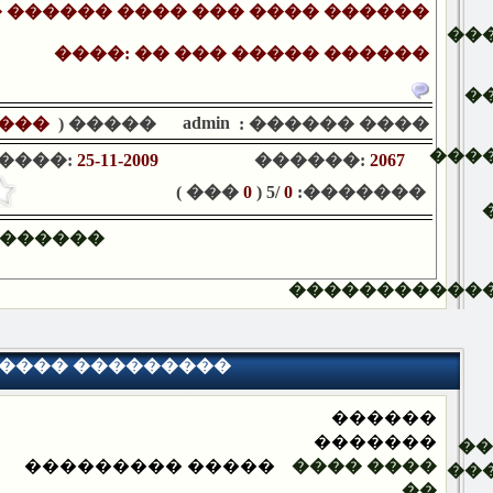
 ������ ���� ��� ���� ������
��
����: �� ��� ����� ������
�
admin
���
����� (
���� ������ :
���
����:
25-11-2009
������:
2067
��� )
0
/5 (
0
�������:
������
�����������
���� ���������
������
�������
�
����� ���������
���� ����
��
��