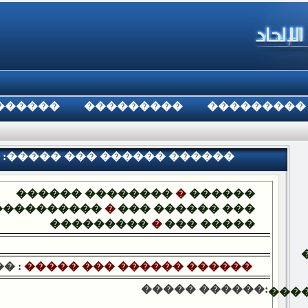
������
���������
���������
 :����� ��� ������ ������
������ ��������
�
������
����������
�
��� ������ ���
���������
�
��� �����
� :
����� ��� ������ ������
����� ������:
���