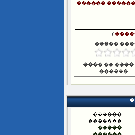
������ ������
)
����
����� ���
���� �� ����
������
�
������
�������
�����
������