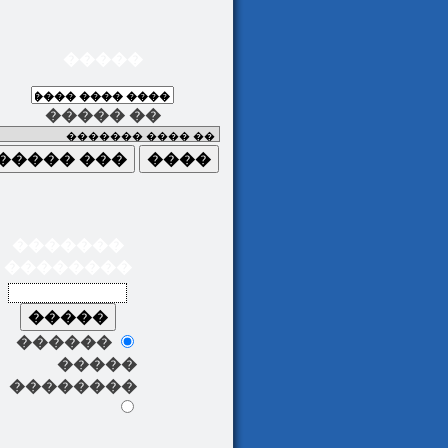
�����
����� ��
�������
��������
������
�����
��������