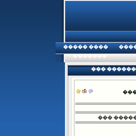
���� �����
���
���������
��� ������
��
��� �����