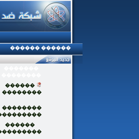
������ ������
�������
��������
������
��������
��������
���������
������
���������