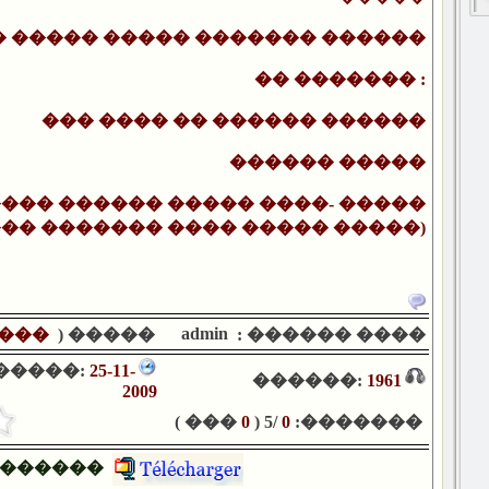
� ����� ����� ������� ������
�� ������� :
��� ���� �� ������ ������
������ �����
��� ������ ����� ����- �����
�� ������� ���� ����� �����)
admin
���
����� (
���� ������ :
�����:
25-11-
������:
1961
2009
��� )
0
/5 (
0
�������:
������