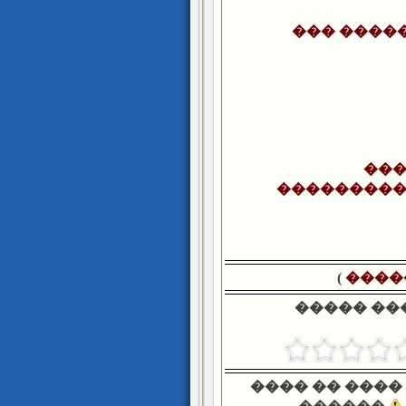
��� ����
���
���������
)
����
����� ��
���� �� ����