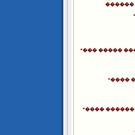
������ 
*��� ����� �
*���� 
*���� ������