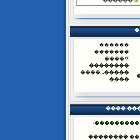
������
�
������
�������
����
��������
�����...����
����
���� ��
-
�������� 
���� ����� 