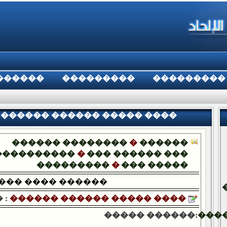
������
���������
���������
:������ ������ ����� ����
������ ��������
�
������
����������
�
��� ������ ���
���������
�
��� �����
��� ���� ������
 :
������ ������ ����� ����
����� ������:
���