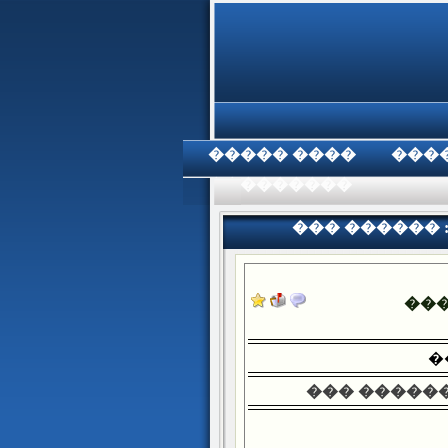
���� �����
���
���������
��� ������ 
��
�
��� ������