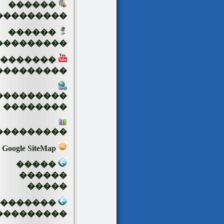
������
���������
������
���������
�������
���������
���������
��������
���������
Google SiteMap
�����
������
�����
��������
���������