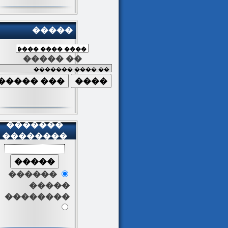
�����
����� ��
�������
��������
������
�����
��������