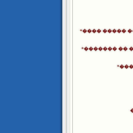
*���� ����� �
*������� �� 
*��