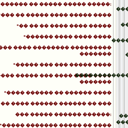
������ �� ����� ����� �����:
��
*��� �� ����� ���� ����� ����
�
*�� �� �� ���� ���� �����
*������ ���� ���� ����
���
���� ���� �������� ���������
�������
*����� ��� ��� ����� ����
�����������
���� ����� ��� ���� ���� ����
�������
*���� ������ �� ������ ����
 �� ���� ������ ������ �� ���
��� ����� ������ ������:
�
��
*����� ������� ����� �� ����