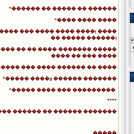
*������ �� ����� �� ������
*���� ���� ����
���� ��� ���� ���� ����( ����
�� ����� ������)
���� �� �� ���� ������� �����
���� �� ��� ����
����� ��� ���� ������ �� ����
*����� ����ɡ ������ �������
*����� ���� ��� ���������
****
��� ������ �� ������ �������
�����