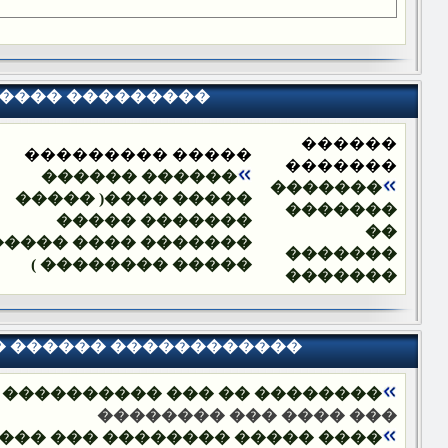
���� ���������
������
����� ���������
�������
������ ������
�������
����� ����( �����
�������
������� �����
��
������� ���� �����
�������
����� �������� )
�������
� ������ ������������
�� ��� ���������� ���������
��� ���� ��� ��������
�������� ��� ����� ��������