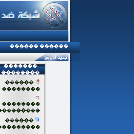
������ ������
�������
��������
������
��������
��������
���������
������
���������