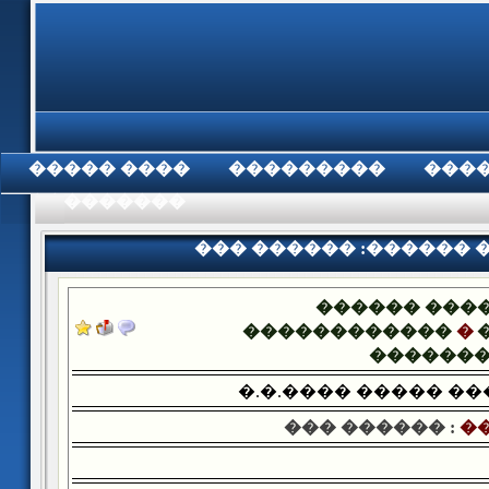
���� �����
���������
���
���������
��� ������ :������ 
������ ���
������������
�
������
�.�.���� ����� �
��� ������ :
��