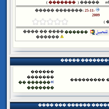
a
)
�������
����� (
����� �������:
25-11-
2009
�
���� �� ����
������
������
����� �������
������
�������
����� ����
������ ��
�������
���� ��� ������ ���