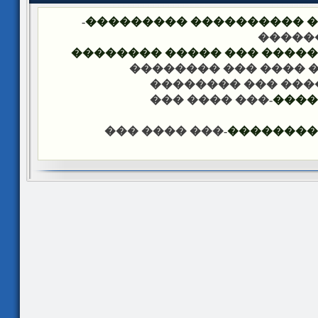
-
�������� �� ��� ������
��� �
���� ����� �������� ��� 
-��� ���� ��� �����
-��� ���� ��� ���
-��� ���� ���
����
-��� ���� ���
������ �