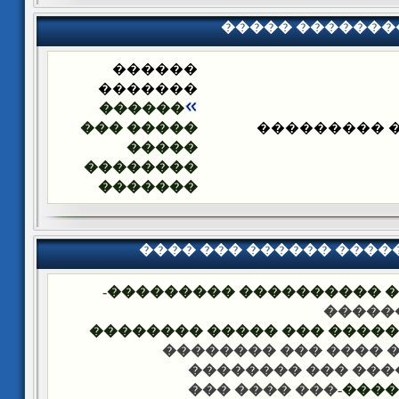
����� �������
������
�������
������
����� ���
����� ����
�����
��������
�������
���� ��� ������ ���
-
�������� �� ��� ������
��� �
���� ����� �������� ��� 
-��� ���� ��� �����
-��� ���� ��� ���
-��� ���� ���
����