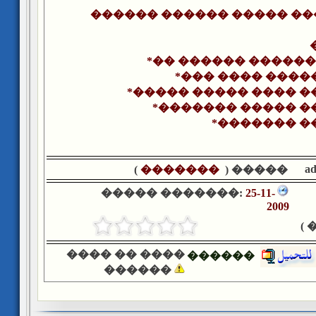
������ ������ ����� �
*�� ������ ������
*��� ���� ����
*����� ����� ���� �
*������� ����� �
*������� �
a
)
�������
����� (
����� �������:
25-11-
2009
�
���� �� ����
������
������