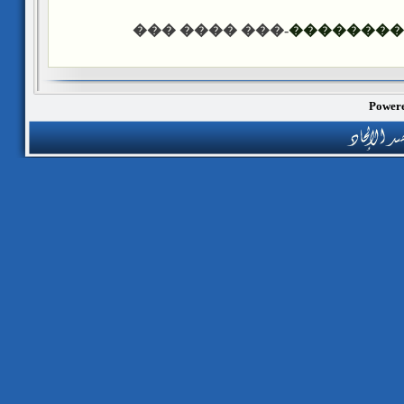
-��� ���� ���
������ �
Powere