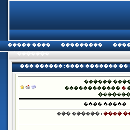
���� �����
���������
���
���������
��� ������ :���� ������� ��
������ ���
������������
�
������
���� �����
��� ������ :
���� �