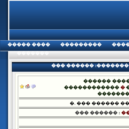
���� �����
���������
���
���������
��� ������ :�������
������ ���
������������
�
������
�. ��� ������ �
��� ������ :
��