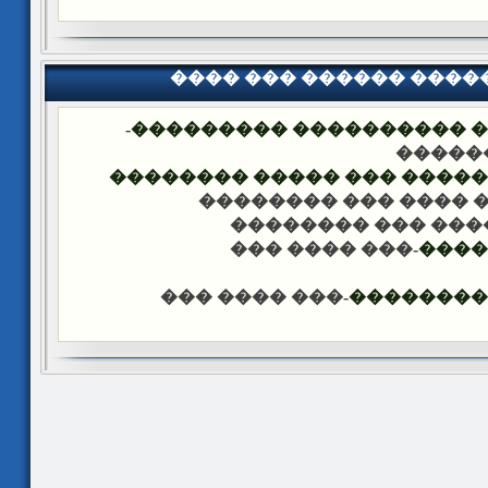
���� ��� ������ ���
-
�������� �� ��� ������
��� �
���� ����� �������� ��� 
-��� ���� ��� �����
-��� ���� ��� ���
-��� ���� ���
����
-��� ���� ���
������ �