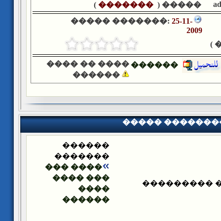
a
)
�������
����� (
����� �������:
25-11-
2009
�
���� �� ����
������
������
����� �������
������
�������
���� ���
��� ����
����� ����
����
������