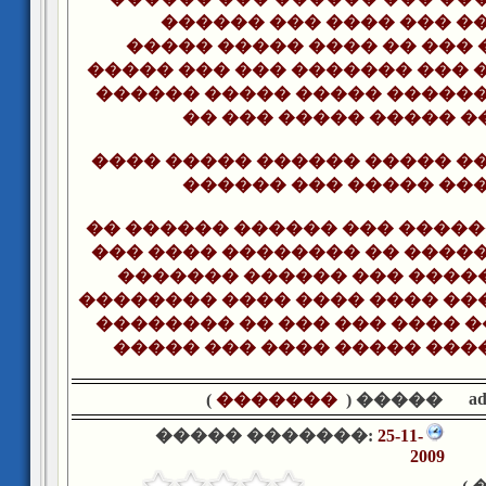
������ ��� ���� ��� �
����� ����� ���� �� ��� 
����� ��� ��� ������� ��� 
������ ����� ����� ������
�� ��� ����� ����� �
���� ����� ������ ����� ��
������ ��� ����� ���
�� ������ ������ ��� �����
��� ���� �������� �� �����
������� ������ ��� ����
�������� ���� ���� ���� ��
�������� �� ��� ��� ���� 
����� ��� ���� ����� ���
a
)
�������
����� (
����� �������:
25-11-
2009