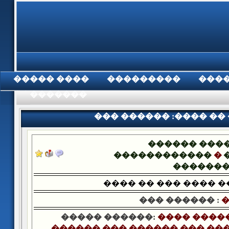
���� �����
���������
���
���������
��� ������ :���� ��
������ ���
������������
�
������
���� �� ��� ���� 
��� ������ :
�
����� ������:
���� ����
������ ��� ������ ��� ���