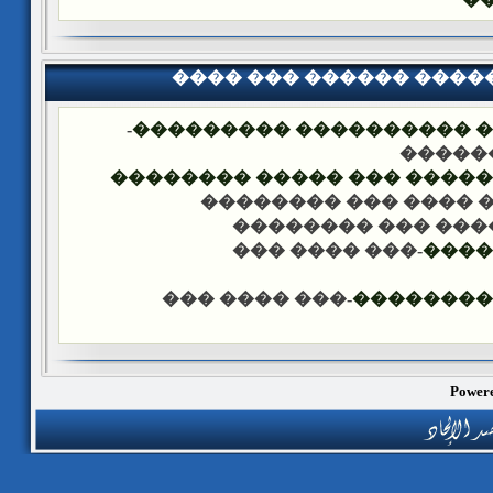
���� ��� ������ ���
-
�������� �� ��� ������
��� �
���� ����� �������� ��� 
-��� ���� ��� �����
-��� ���� ��� ���
-��� ���� ���
����
-��� ���� ���
������ �
Powere