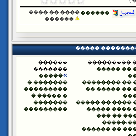
�
���� �� ����
������
������
����� �������
������
����� ����
�������
���� �� �
�����
�
������� �
���� �� ����
���������
���� �� ����
� ����� �
��
�������
���� ���� �� �
���������
����� ���� 
������ ��
������:
������� �� �
�