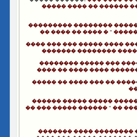
����� ���� �� ������ �
��������� �������� �����
�� ���� �� ���� � " �����
���� ��� ��� ����� ���� ��
������� �������� ����
�������� ����� ��� ����
���� �� ���� ���� �����
����� �� ���� ��� �� ���
��
������ ����� ����� �����
�� ��� ����� ������ " �� ��
������� ���� �������� 