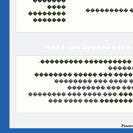
�������
����
����� ����
��������
�������
���� ��� ������ ���
-
�������� �� ��� �����
��� �
���� ����� �������� ���
-��� ���� ��� �����
-��� ���� ��� ��
-��� ���� ��� ��������
���
-��� ���� ���
������ 
Powere