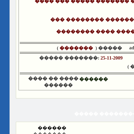
���� ��� ����� ������� �
��� �������� �������
�������� ���� ����
a
)
�������
����� (
����� �������:
25-11-2009
�
���� �� ����
������
������
����� �������
������