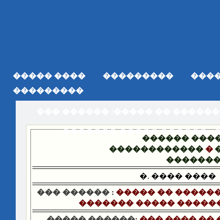
���� �����
���������
���
���������
��� ������ :����� �� ������
������� ����� ������ - 
������ ���
������������
�
������
�. ���� ����
��� ������ :
����� �� ������
������� ����� ������
����� ������:
��� ���� �� 