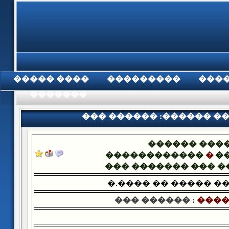
���� �����
���������
���
���������
��� ������ :������ �
������ ���
������������
�
�
��� ������� ��� 
�.���� �� ����� �
��� ������ :
����