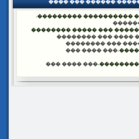
���� ��� ������ ���
-
�������� �� ��� ������
��� �
���� ����� �������� ��� 
-��� ���� ��� �����
-��� ���� ��� ���
-��� ���� ���
����
-��� ���� ���
������ �