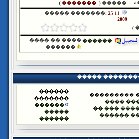
a
)
�������
����� (
����� �������:
25-11-
2009
�
���� �� ����
������
������
����� �������
������
����� ����
�������
������ 
������
�������� �
�����
������ �
������