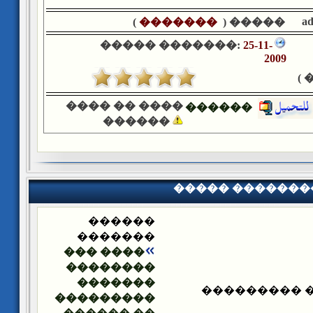
a
)
�������
����� (
����� �������:
25-11-
2009
�
���� �� ����
������
������
����� �������
������
�������
���� ���
��������
�������
����� ����
���������