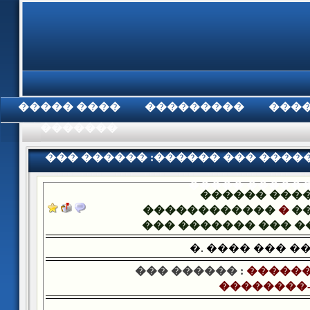
���� �����
���������
���
���������
��� ������ :������ ��� ����
����� �����
������ ���
������������
�
�
��� ������� ��� 
�. ���� ��� �
��� ������ :
������
��������-