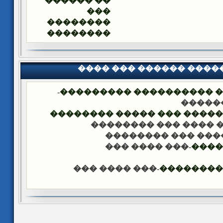
�� ������
���
��������
��������
���� ��� ������ ���
-
�������� �� ��� ������
��� �
���� ����� �������� ��� 
-��� ���� ��� �����
-��� ���� ��� ���
-��� ���� ���
����
-��� ���� ���
������ �