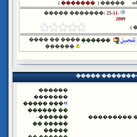
a
)
�������
����� (
����� �������:
25-11-
2009
�
���� �� ����
������
������
����� �������
������
�������
��� �����
�� ������
������-
����� ����
����� ��
�����