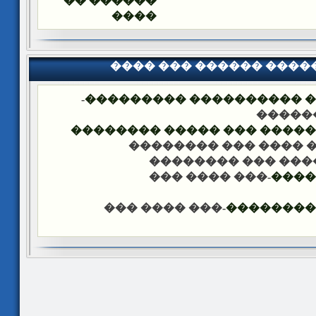
������ ��
����
���� ��� ������ ���
-
�������� �� ��� ������
��� �
���� ����� �������� ��� 
-��� ���� ��� �����
-��� ���� ��� ���
-��� ���� ���
����
-��� ���� ���
������ �