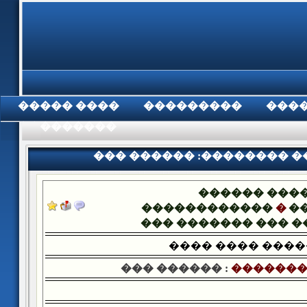
���� �����
���������
���
���������
��� ������ :�������� �
������ ���
������������
�
�
��� ������� ��� 
���� ���� ���
��� ������ :
�������