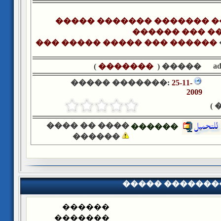
����� ������� ������� 
������ ��� �
��� ����� ����� ��� ������
a
)
�������
����� (
����� �������:
25-11-
2009
�
���� �� ����
������
������
����� �������
������
�������