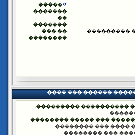
�����
�������
��
�������
�� ���
����� ����
��������
���� ��� ������ ���
-
�������� �� ��� ������
��� �
���� ����� �������� ��� 
-��� ���� ��� �����
-��� ���� ��� ���