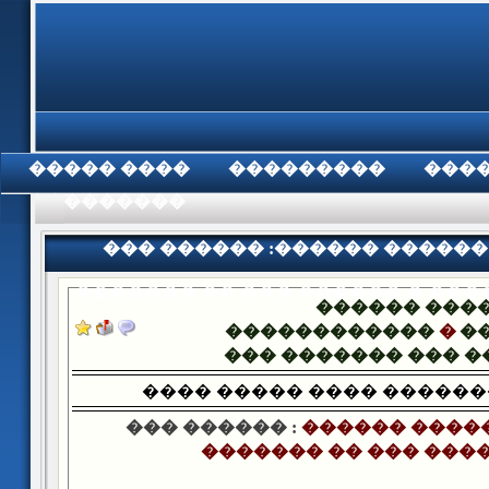
���� �����
���������
���
���������
��� ������ :������ ������
������� �� ��� ������ � ���
������ ���
������������
�
�
��� ������� ��� 
���� ����� ���� �����
��� ������ :
������ ����
������� �� ��� ����