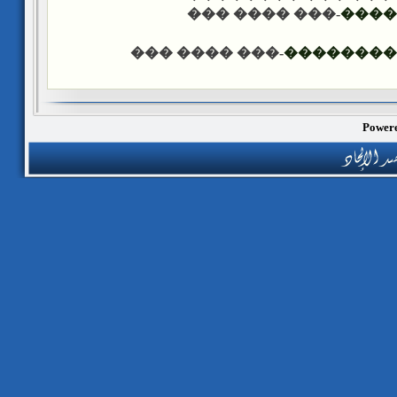
-��� ���� ���
����
-��� ���� ���
������ �
Powere