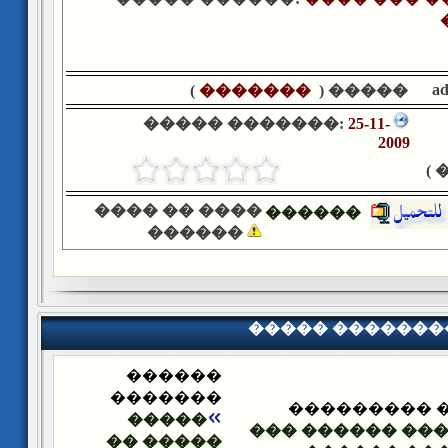
a
)
�������
����� (
����� �������:
25-11-
2009
�
���� �� ����
������
������
����� �������
������
�������
����� ����
�����
��� ��� ������
����� ��