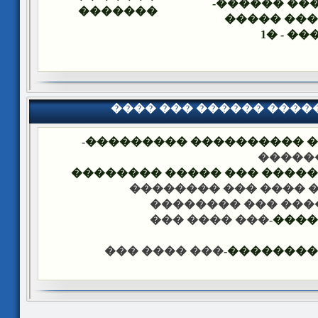
������� ��
�������
���� ��� 
������
���� ��� ������ ���
-
�������� �� ��� ������
��� �
���� ����� �������� ��� 
-��� ���� ��� �����
-��� ���� ��� ���
-��� ���� ���
����
-��� ���� ���
������ �