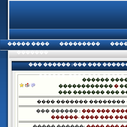
���� �����
���������
���
���������
��� ������ :��� ��� �����
������- ���� ��� ����� 
������ ���
������������
�
�
��� ������� ��� 
���� ������� ��������
��� ������ :
��� ��� ���
������- ���� ��� ���
����� ������:
���� ��� �