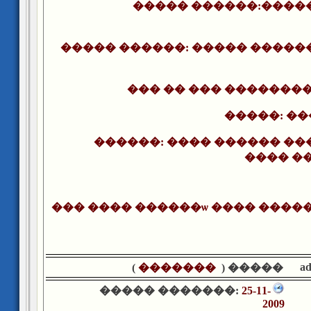
����� ������:����
����� ������: ����� �����
��� �� ��� ��������
�����: �
������: ���� ������ ��
���� �
��� ���� ������ѡ ���� �����
a
)
�������
����� (
����� �������:
25-11-
2009