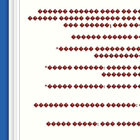
������ ������ ���� �� �
������ ����� ������� ��� 
������ ������ ��
*������� ������ ���
���������
*����� ������: ����� �
������ �
*����� ������: ����� �
������� ������� ������:
����� �����: ��� ����