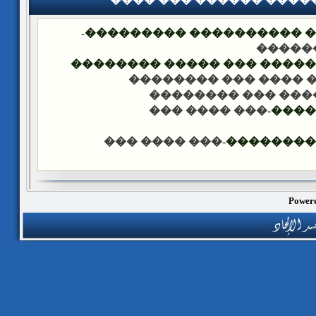
-
�������� �� ��� ������
��� �
���� ����� �������� ��� 
-��� ���� ��� �����
-��� ���� ��� ���
-��� ���� ���
����
-��� ���� ���
������ �
Powere