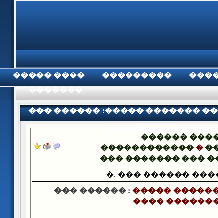
���� �����
���������
���
���������
��� ������ :����� ������� ��
��������� �����
������ ���
������������
�
�
��� ������� ��� 
�. ��� ������ ��
��� ������ :
����� ������
���� ������