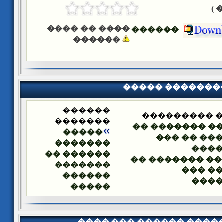
�
���� �� ����
������
������
����� �������
������
����� ����
�������
����� ������
�����
������� �
�������
���
������ ��
����� ������
�������
�����
������
���
�����
���� ��� ������ ���