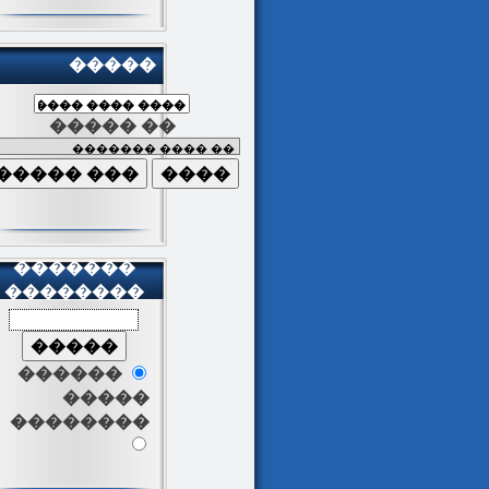
�����
����� ��
�������
��������
������
�����
��������