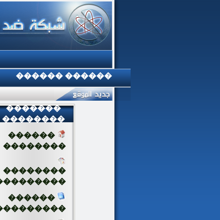
������ ������
�������
��������
������
��������
��������
���������
������
���������