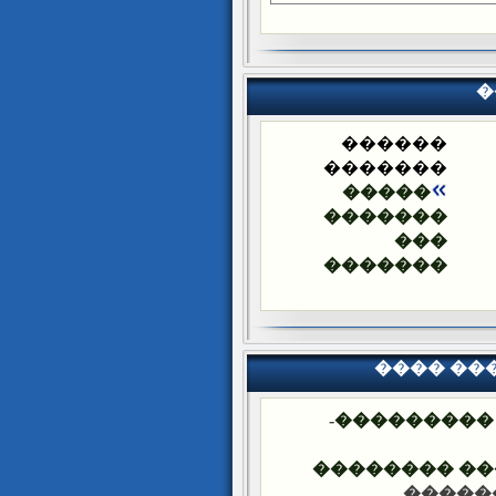
�
������
�������
�����
�������
���
�������
���� ��
-
�������� 
���� ����� 
-��� �