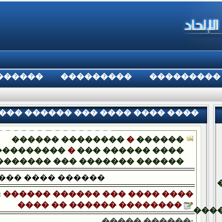
������
���������
���������
��� ������ ��� ���� ���� ����
 ������ ��������
������ ��������
�
������
���������
�
��� ������ ����
������� ��� ������� ������
��� ���� ������
:
������ ������ ��� ���� ����
���� �� ������ ��������
���
����� ������: