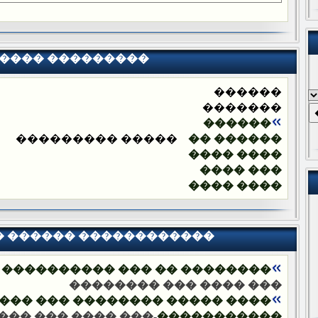
���� ���������
������
�������
������
����� ���������
������ ��
���� ����
��� ����
���� ����
� ������ ������������
�� ��� ���������� ���������
��� ���� ��� ��������
�������� ��� ����� ��������
��� ��� ��������
�����������