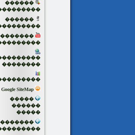
������
���������
������
���������
�������
���������
���������
��������
���������
Google SiteMap
�����
������
�����
��������
���������