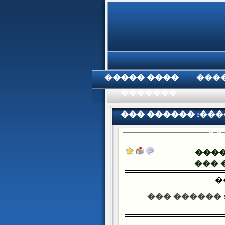
���� �����
���
���������
��� ������ :���
��
���
��� 
�
��� ������ 