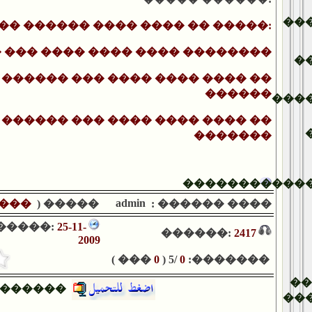
��
�� ������ ���� ���� �� �����:
 ��� ���� ���� ���� ��������
�
������ ��� ���� ���� ���� ��
������
���
 ������ ��� ���� ���� ���� ��
�������
�����������
admin
���
����� (
���� ������ :
�����:
25-11-
������:
2417
2009
��� )
0
/5 (
0
�������:
�
������
��