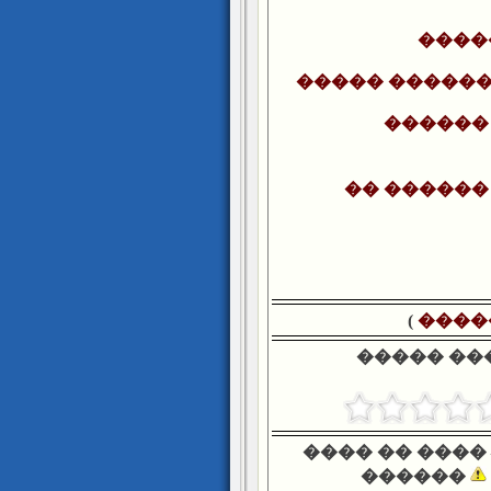
����
����� ������
������ 
�� ������
)
����
����� ��
���� �� ����
������