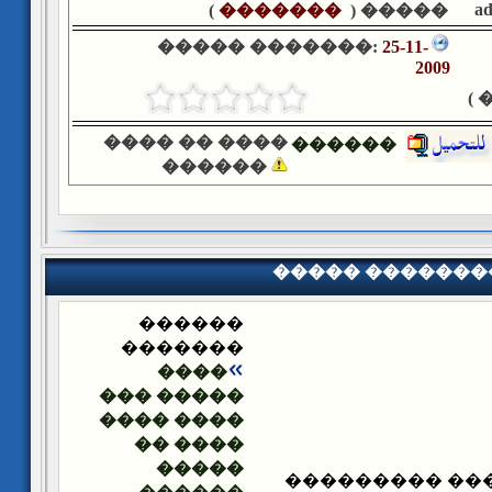
a
)
�������
����� (
����� �������:
25-11-
2009
�
���� �� ����
������
������
����� �������
������
�������
����
����� ���
���� ����
���� ��
�����
����� ������