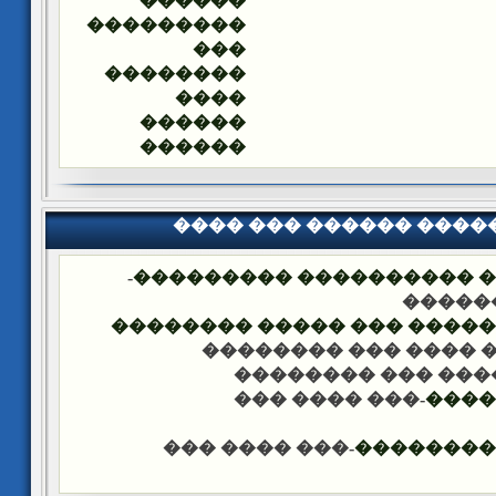
������
���������
���
��������
����
������
������
���� ��� ������ ���
-
�������� �� ��� ������
��� �
���� ����� �������� ��� 
-��� ���� ��� �����
-��� ���� ��� ���
-��� ���� ���
����
-��� ���� ���
������ �