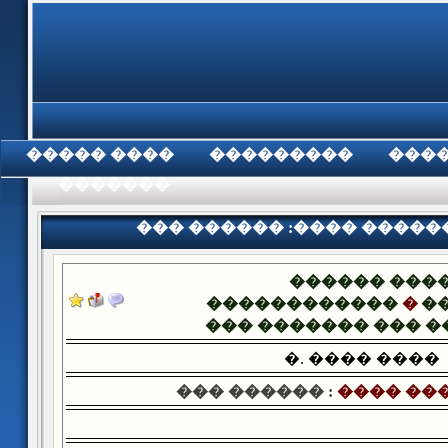
���� �����
���������
���
���������
��� ������ :���� �����
������ ���
������������
�
�
��� ������� ��� 
�. ���� ����
��� ������ :
���� ��