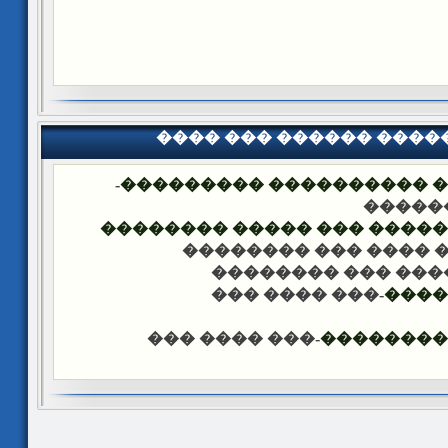
���� ��� ������ ���
-
�������� �� ��� ������
��� �
���� ����� �������� ��� 
-��� ���� ��� �����
-��� ���� ��� ���
-��� ���� ���
����
-��� ���� ���
������ �