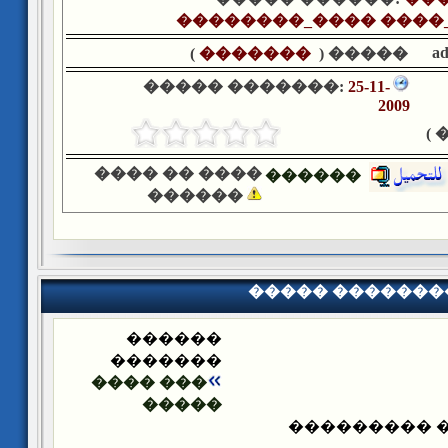
��������_���� ����
a
)
�������
����� (
����� �������:
25-11-
2009
�
���� �� ����
������
������
����� �������
������
�������
��� ����
�����
����� ����