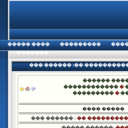
���� �����
���������
���
���������
��� ������ :�� ���������
������ ���
������������
�
���������
�
�
���� �����
��� ������ :
�� ���������
����� ������:
���