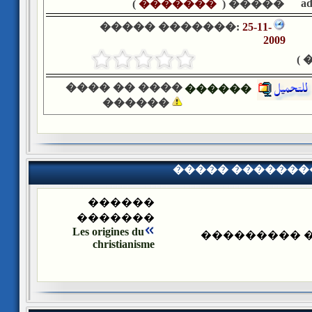
a
)
�������
����� (
����� �������:
25-11-
2009
�
���� �� ����
������
������
����� �������
������
�������
Les origines du
����� ����
christianisme